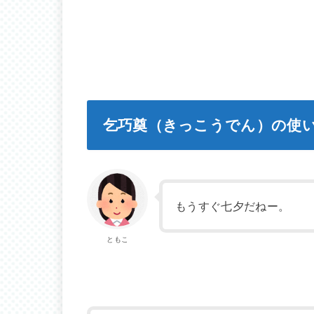
乞巧奠（きっこうでん）の使
もうすぐ七夕だねー。
ともこ