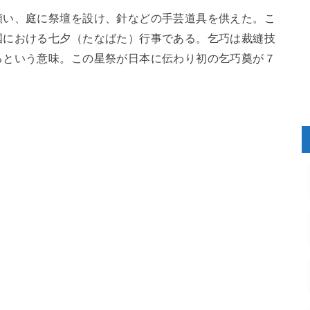
願い、庭に祭壇を設け、針などの手芸道具を供えた。こ
国における七夕（たなばた）行事である。乞巧は裁縫技
るという意味。この星祭が日本に伝わり初の乞巧奠が７