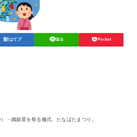
はてブ
送る
Pocket
い）・織姫星を祭る儀式。たなばたまつり。