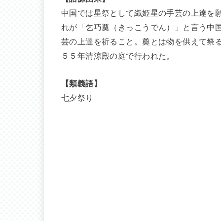
中国では星祭として織姫星の手芸の上達を
れが「乞巧奠（きっこうでん）」と言う中
芸の上達を祈ること。奠とは物を供えて祭
５５年清涼殿の庭で行われた。
【類義語】
七夕祭り