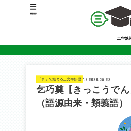
MENU
二字熟
2020.05.22
「き」で始まる三文字熟語
乞巧奠【きっこうでん
（語源由来・類義語）