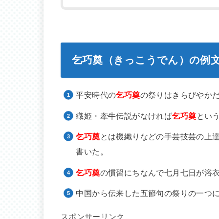
乞巧奠（きっこうでん）の例
平安時代の
乞巧奠
の祭りはきらびやか
織姫・牽牛伝説がなければ
乞巧奠
とい
乞巧奠
とは機織りなどの手芸技芸の上
書いた。
乞巧奠
の慣習にちなんで七月七日が浴
中国から伝来した五節句の祭りの一つ
スポンサーリンク