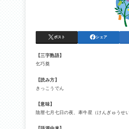
ポスト
シェア
【三字熟語】
乞巧奠
【読み方】
きっこうでん
【意味】
陰暦七月七日の夜、牽牛星（けんぎゅうせ
【語源由来】