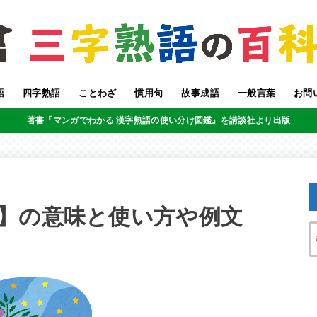
語
四字熟語
ことわざ
慣用句
故事成語
一般言葉
お問
著書『マンガでわかる 漢字熟語の使い分け図鑑』を講談社より出版
】の意味と使い方や例文