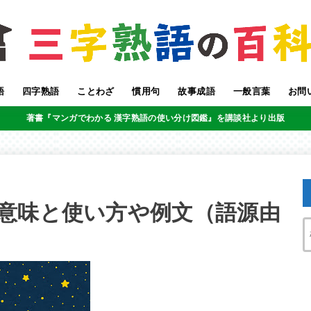
語
四字熟語
ことわざ
慣用句
故事成語
一般言葉
お問
著書『マンガでわかる 漢字熟語の使い分け図鑑』を講談社より出版
意味と使い方や例文（語源由