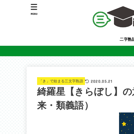
MENU
二字熟
2020.05.21
「き」で始まる三文字熟語
綺羅星【きらぼし】の
来・類義語）