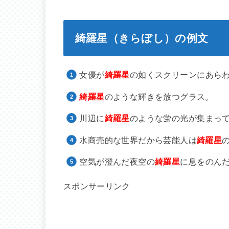
綺羅星（きらぼし）の例文
女優が
綺羅星
の如くスクリーンにあら
綺羅星
のような輝きを放つグラス。
川辺に
綺羅星
のような蛍の光が集まっ
水商売的な世界だから芸能人は
綺羅星
空気が澄んだ夜空の
綺羅星
に息をのん
スポンサーリンク