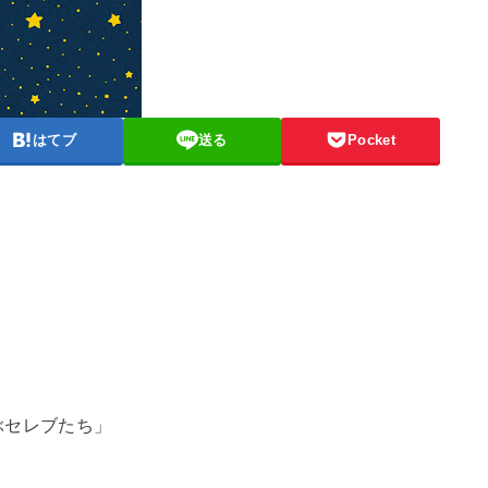
はてブ
送る
Pocket
ぶセレブたち」