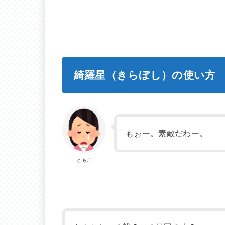
綺羅星（きらぼし）の使い方
もぉー。素敵だわー。
ともこ