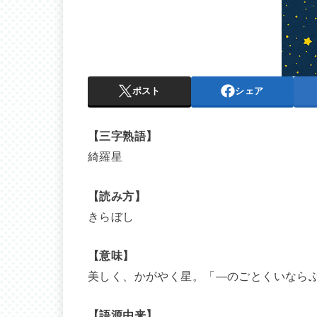
ポスト
シェア
【三字熟語】
綺羅星
【読み方】
きらぼし
【意味】
美しく、かがやく星。「―のごとくいなら
【語源由来】