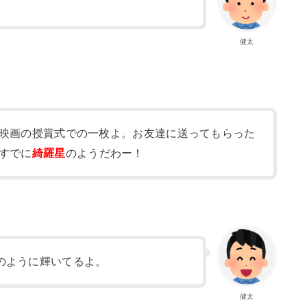
健太
映画の授賞式での一枚よ。お友達に送ってもらった
すでに
綺羅星
のようだわー！
のように輝いてるよ。
健太