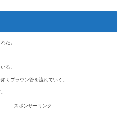
われた。
ている。
の如くブラウン管を流れていく。
だ。
スポンサーリンク