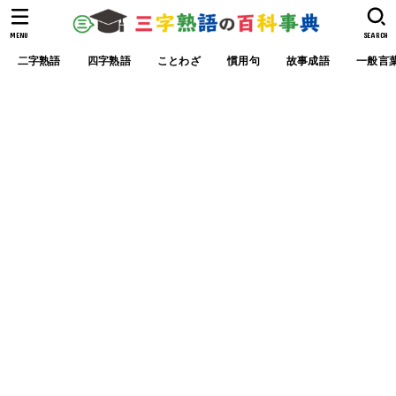
MENU
SEARCH
二字熟語
四字熟語
ことわざ
慣用句
故事成語
一般言