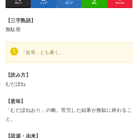
ポスト
シェア
はてブ
送る
Pocket
【三字熟語】
無駄骨
「徒骨」とも書く。
【読み方】
むだぼね
【意味】
「むだぼねおり」の略。苦労した結果が無駄に終わるこ
と。
【語源・由来】