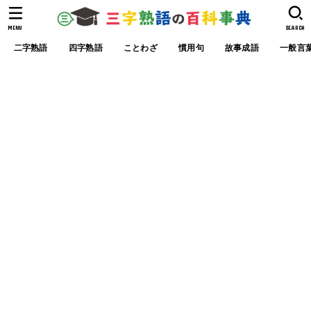
MENU
SEARCH
二字熟語
四字熟語
ことわざ
慣用句
故事成語
一般言