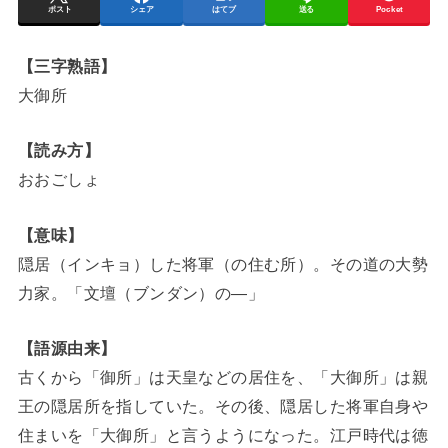
ポスト
シェア
はてブ
送る
Pocket
【三字熟語】
大御所
【読み方】
おおごしょ
【意味】
隠居（インキョ）した将軍（の住む所）。その道の大勢
力家。「文壇（ブンダン）の―」
【語源由来】
古くから「御所」は天皇などの居住を、「大御所」は親
王の隠居所を指していた。その後、隠居した将軍自身や
住まいを「大御所」と言うようになった。江戸時代は徳