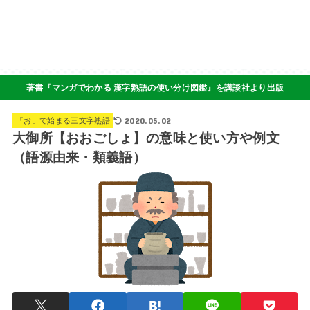
著書『マンガでわかる 漢字熟語の使い分け図鑑』を講談社より出版
2020.05.02
「お」で始まる三文字熟語
大御所【おおごしょ】の意味と使い方や例文
（語源由来・類義語）