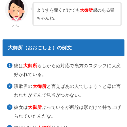
ようすを聞くだけでも
大御所
感のある猫
ちゃんね。
ともこ
大御所（おおごしょ）の例文
彼は
大御所
らしからぬ対応で裏方のスタッフに大変
好かれている。
演歌界の
大御所
と言えばあの人でしょう？と母に言
われたがてんで見当がつかない。
彼女は
大御所
ぶっているが所詮は形だけで持ち上げ
られていたんだな。