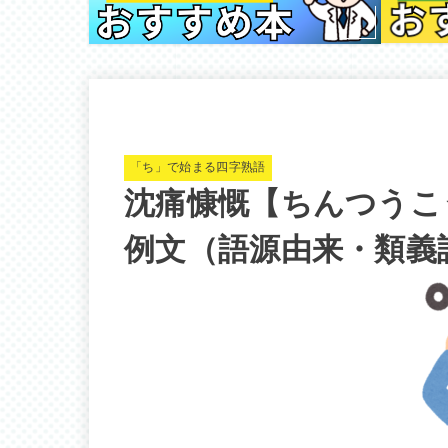
「ち」で始まる四字熟語
沈痛慷慨【ちんつうこ
例文（語源由来・類義