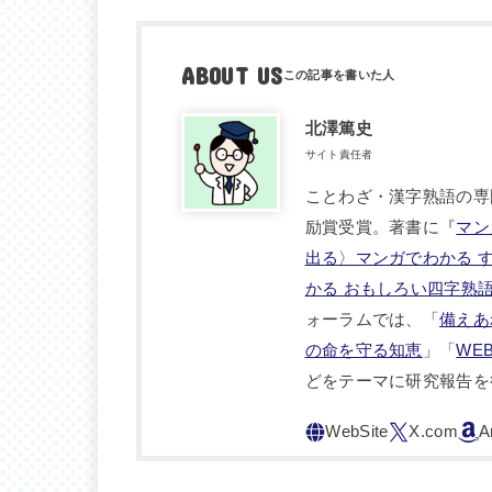
ABOUT US
北澤篤史
サイト責任者
ことわざ・漢字熟語の専
励賞受賞。著書に『
マン
出る〉マンガでわかる 
かる おもしろい四字熟
ォーラムでは、「
備えあ
の命を守る知恵
」「
WE
どをテーマに研究報告を