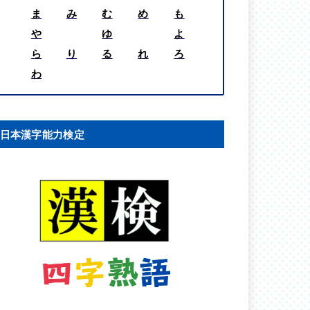
ま
み
む
め
も
や
ゆ
よ
ら
り
る
れ
ろ
わ
日本漢字能力検定