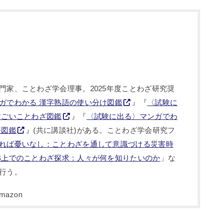
門家、ことわざ学会理事。2025年度ことわざ研究奨
ガでわかる 漢字熟語の使い分け図鑑
』『
〈試験に
すごいことわざ図鑑
』『
〈試験に出る〉マンガでわ
語図鑑
』(共に講談社)がある。ことわざ学会研究フ
れば憂いなし：ことわざを通して意識づける災害時
B上でのことわざ探求：人々が何を知りたいのか
」な
行う。