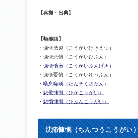
【典拠・出典】
－
【類義語】
・慷慨激越（こうがいげきえつ）
・慷慨悲憤（こうがいひふん）
・
慷慨憤激（こうがいふんげき）
・慷慨憂憤（こうがいゆうふん）
・
嘆息嗟嘆（たんそくさたん）
・
悲歌慷慨（ひかこうがい）
・
悲憤慷慨（ひふんこうがい）
沈痛慷慨（ちんつうこうがい