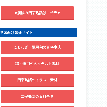
⭐漢検の四字熟語はコチラ⭐
学習向け姉妹サイト
ことわざ・慣用句の百科事典
諺・慣用句のイラスト素材
四字熟語のイラスト素材
二字熟語の百科事典