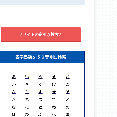
⭐サイトの逆引き検索⭐
四字熟語を５０音別に検索
あ
い
う
え
お
か
き
く
け
こ
さ
し
す
せ
そ
た
ち
つ
て
と
な
に
ぬ
ね
の
は
ひ
ふ
へ
ほ