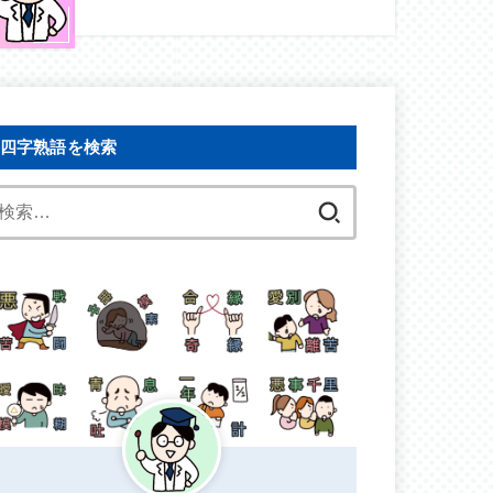
四字熟語を検索
検
索: