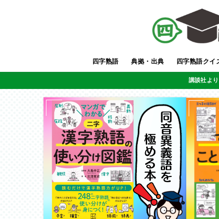
四字熟語
典拠・出典
四字熟語クイ
講談社より