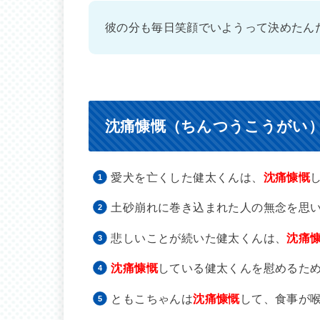
彼の分も毎日笑顔でいようって決めたん
沈痛慷慨（ちんつうこうがい
愛犬を亡くした健太くんは、
沈痛慷慨
土砂崩れに巻き込まれた人の無念を思
悲しいことが続いた健太くんは、
沈痛
沈痛慷慨
している健太くんを慰めるた
ともこちゃんは
沈痛慷慨
して、食事が