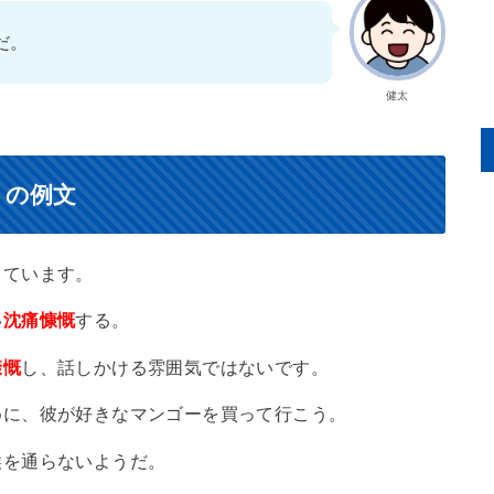
だ。
健太
）の例文
しています。
い
沈痛慷慨
する。
慷慨
し、話しかける雰囲気ではないです。
めに、彼が好きなマンゴーを買って行こう。
喉を通らないようだ。