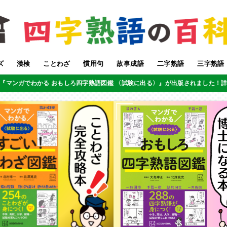
ズ
漢検
ことわざ
慣用句
故事成語
二字熟語
三字熟語
『マンガでわかる おもしろ四字熟語図鑑 〈試験に出る〉』が出版されました！