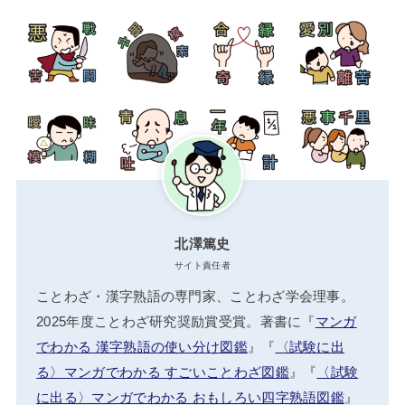
北澤篤史
サイト責任者
ことわざ・漢字熟語の専門家、ことわざ学会理事。
2025年度ことわざ研究奨励賞受賞。著書に『
マンガ
でわかる 漢字熟語の使い分け図鑑
』『
〈試験に出
る〉マンガでわかる すごいことわざ図鑑
』『
〈試験
に出る〉マンガでわかる おもしろい四字熟語図鑑
』