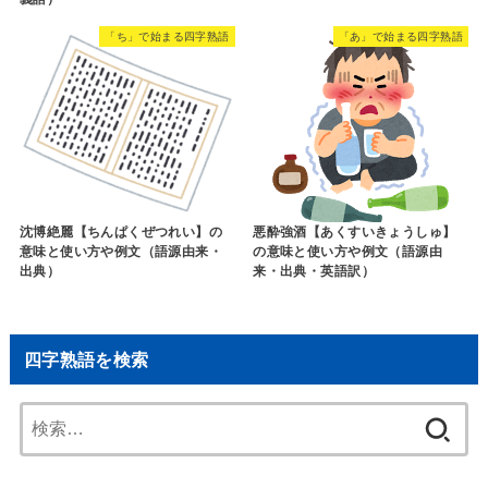
「ち」で始まる四字熟語
「あ」で始まる四字熟語
沈博絶麗【ちんぱくぜつれい】の
悪酔強酒【あくすいきょうしゅ】
意味と使い方や例文（語源由来・
の意味と使い方や例文（語源由
出典）
来・出典・英語訳）
四字熟語を検索
検
索: