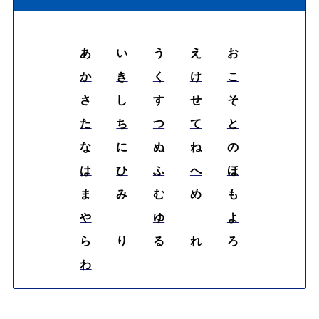
あ
い
う
え
お
か
き
く
け
こ
さ
し
す
せ
そ
た
ち
つ
て
と
な
に
ぬ
ね
の
は
ひ
ふ
へ
ほ
ま
み
む
め
も
や
ゆ
よ
ら
り
る
れ
ろ
わ