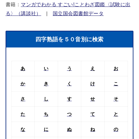
書籍：
マンガでわかる すごい!ことわざ図鑑〈試験に出
る〉（講談社）
|
国立国会図書館データ
四字熟語を５０音別に検索
あ
い
う
え
お
か
き
く
け
こ
さ
し
す
せ
そ
た
ち
つ
て
と
な
に
ぬ
ね
の