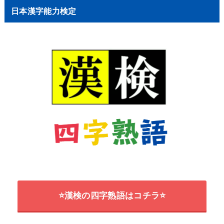
日本漢字能力検定
⭐漢検の四字熟語はコチラ⭐