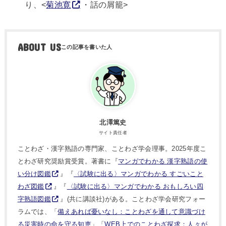
り、<
菊池寛
・話の屑籠>
ABOUT US
北澤篤史
サイト責任者
ことわざ・漢字熟語の専門家、ことわざ学会理事。2025年度こ
とわざ研究奨励賞受賞。著書に『
マンガでわかる 漢字熟語の使
い分け図鑑
』『
〈試験に出る〉マンガでわかる すごいこと
わざ図鑑
』『
〈試験に出る〉マンガでわかる おもしろい四
字熟語図鑑
』(共に講談社)がある。ことわざ学会研究フォー
ラムでは、「
備えあれば憂いなし：ことわざを通して意識づけ
る災害時の命を守る知恵
」「
WEB上でのことわざ探求：人々が