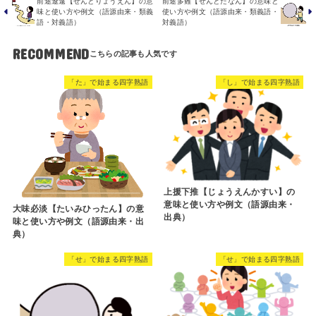
前途遼遠【ぜんとりょうえん】の意
前途多難【ぜんとたなん】の意味と
味と使い方や例文（語源由来・類義
使い方や例文（語源由来・類義語・
語・対義語）
対義語）
RECOMMEND
「た」で始まる四字熟語
「し」で始まる四字熟語
上援下推【じょうえんかすい】の
意味と使い方や例文（語源由来・
大味必淡【たいみひったん】の意
出典）
味と使い方や例文（語源由来・出
典）
「せ」で始まる四字熟語
「せ」で始まる四字熟語