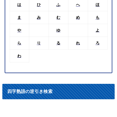
は
ひ
ふ
へ
ほ
ま
み
む
め
も
や
ゆ
よ
ら
り
る
れ
ろ
わ
四字熟語の逆引き検索