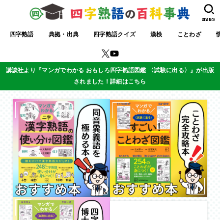
SEARCH
四字熟語
典拠・出典
四字熟語クイズ
漢検
ことわざ
講談社より『マンガでわかる おもしろ四字熟語図鑑 〈試験に出る〉』が出版
されました！詳細はこちら