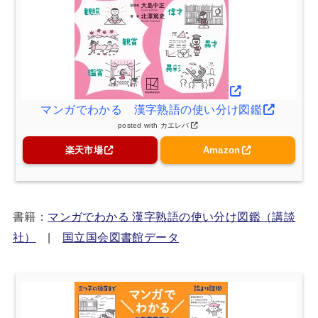
マンガでわかる 漢字熟語の使い分け図鑑
posted with
カエレバ
楽天市場
Amazon
書籍：
マンガでわかる 漢字熟語の使い分け図鑑（講談
社）
|
国立国会図書館データ