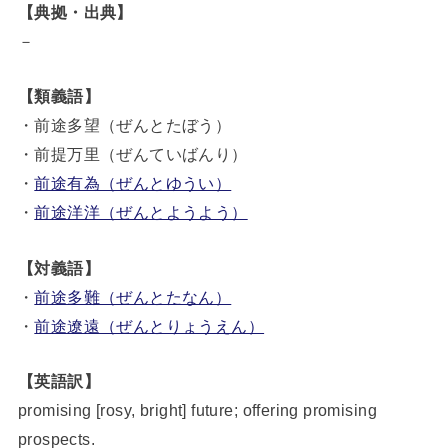
【典拠・出典】
－
【類義語】
・前途多望（ぜんとたぼう）
・前提万里（ぜんていばんり）
・
前途有為（ぜんとゆうい）
・
前途洋洋（ぜんとようよう）
【対義語】
・
前途多難（ぜんとたなん）
・
前途遼遠（ぜんとりょうえん）
【英語訳】
promising [rosy, bright] future; offering promising
prospects.