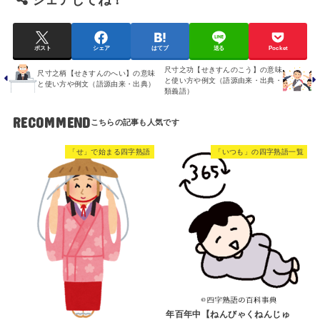
シェアしてね！
ポスト
シェア
はてブ
送る
Pocket
尺寸之功【せきすんのこう】の意味
尺寸之柄【せきすんのへい】の意味
と使い方や例文（語源由来・出典・
と使い方や例文（語源由来・出典）
類義語）
RECOMMEND
「せ」で始まる四字熟語
「いつも」の四字熟語一覧
年百年中【ねんびゃくねんじゅ