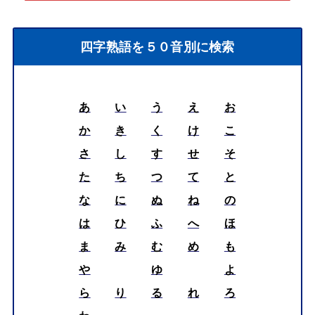
四字熟語を５０音別に検索
あ
い
う
え
お
か
き
く
け
こ
さ
し
す
せ
そ
た
ち
つ
て
と
な
に
ぬ
ね
の
は
ひ
ふ
へ
ほ
ま
み
む
め
も
や
ゆ
よ
ら
り
る
れ
ろ