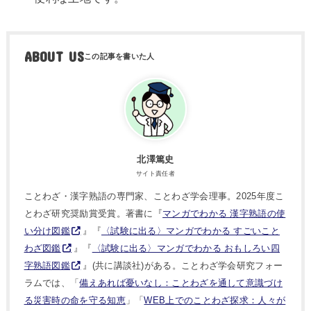
ABOUT US
北澤篤史
サイト責任者
ことわざ・漢字熟語の専門家、ことわざ学会理事。2025年度こ
とわざ研究奨励賞受賞。著書に『
マンガでわかる 漢字熟語の使
い分け図鑑
』『
〈試験に出る〉マンガでわかる すごいこと
わざ図鑑
』『
〈試験に出る〉マンガでわかる おもしろい四
字熟語図鑑
』(共に講談社)がある。ことわざ学会研究フォー
ラムでは、「
備えあれば憂いなし：ことわざを通して意識づけ
る災害時の命を守る知恵
」「
WEB上でのことわざ探求：人々が