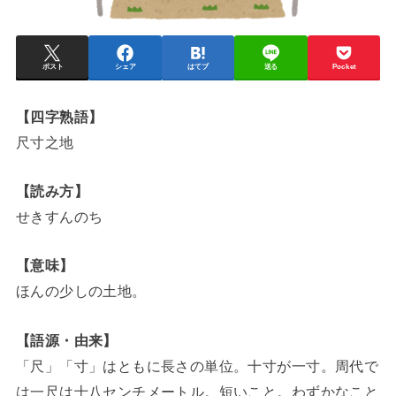
ポスト
シェア
はてブ
送る
Pocket
【四字熟語】
尺寸之地
【読み方】
せきすんのち
【意味】
ほんの少しの土地。
【語源・由来】
「尺」「寸」はともに長さの単位。十寸が一寸。周代で
は一尺は十八センチメートル。短いこと。わずかなこと