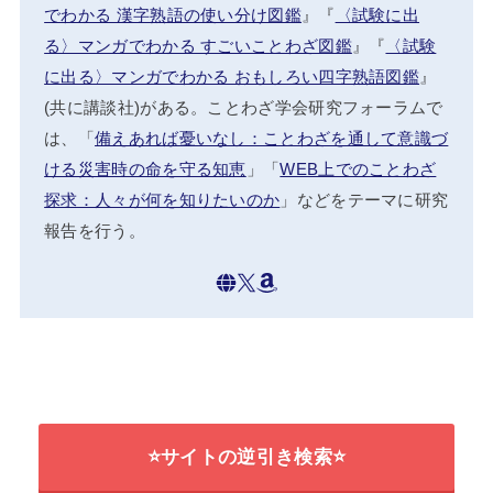
でわかる 漢字熟語の使い分け図鑑
』『
〈試験に出
る〉マンガでわかる すごいことわざ図鑑
』『
〈試験
に出る〉マンガでわかる おもしろい四字熟語図鑑
』
(共に講談社)がある。ことわざ学会研究フォーラムで
は、「
備えあれば憂いなし：ことわざを通して意識づ
ける災害時の命を守る知恵
」「
WEB上でのことわざ
探求：人々が何を知りたいのか
」などをテーマに研究
報告を行う。
⭐サイトの逆引き検索⭐