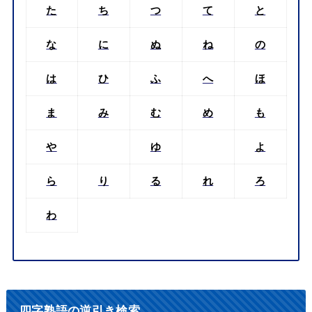
た
ち
つ
て
と
な
に
ぬ
ね
の
は
ひ
ふ
へ
ほ
ま
み
む
め
も
や
ゆ
よ
ら
り
る
れ
ろ
わ
四字熟語の逆引き検索