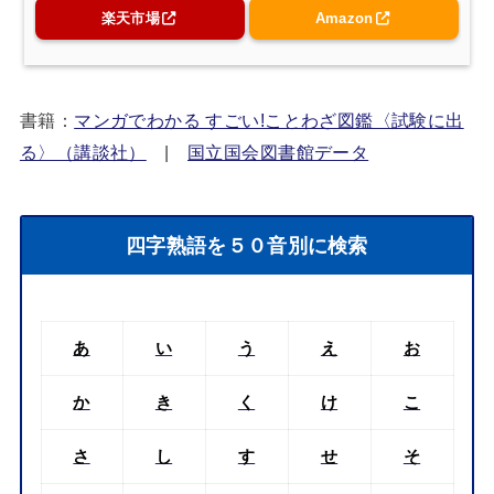
楽天市場
Amazon
書籍：
マンガでわかる すごい!ことわざ図鑑〈試験に出
る〉（講談社）
|
国立国会図書館データ
四字熟語を５０音別に検索
あ
い
う
え
お
か
き
く
け
こ
さ
し
す
せ
そ