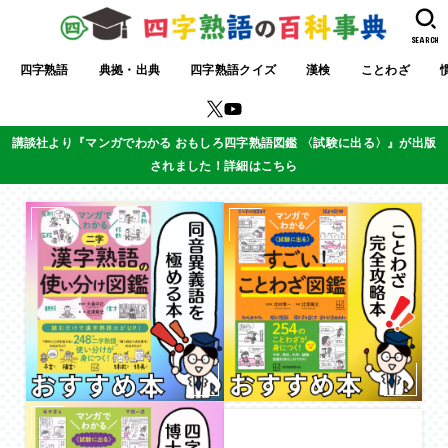
SEARCH
四字熟語
典拠・出典
四字熟語クイズ
漢検
ことわざ
講談社より『マンガでわかる おもしろ四字熟語図鑑 〈試験に出る〉』が出版
されました！詳細はこちら