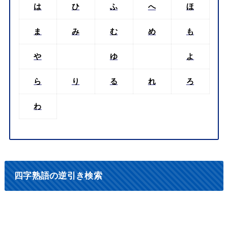
は
ひ
ふ
へ
ほ
ま
み
む
め
も
や
ゆ
よ
ら
り
る
れ
ろ
わ
四字熟語の逆引き検索