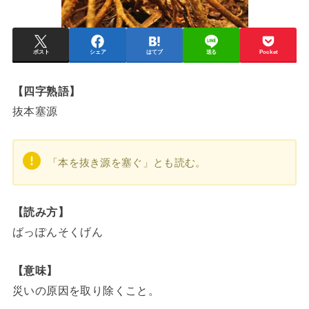
ポスト
シェア
はてブ
送る
Pocket
【四字熟語】
抜本塞源
「本を抜き源を塞ぐ」とも読む。
【読み方】
ばっぽんそくげん
【意味】
災いの原因を取り除くこと。