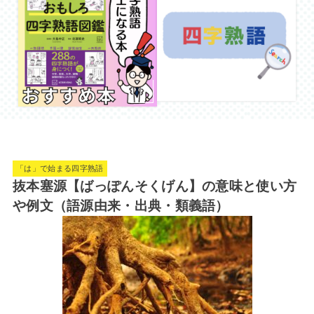
「は」で始まる四字熟語
抜本塞源【ばっぽんそくげん】の意味と使い方
や例文（語源由来・出典・類義語）