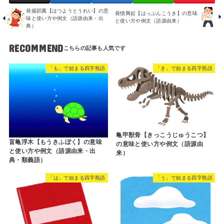
発揚蹈厲【はつようとうれい】の意
発憤興起【はっぷんこうき】の意味
味と使い方や例文（語源由来・出
と使い方や例文（語源由来）
典）
RECOMMEND
「も」で始まる四字熟語
「き」で始まる四字熟語
亀甲獣骨【きっこうじゅうこつ】
盲亀浮木【もうきふぼく】の意味
の意味と使い方や例文（語源由
と使い方や例文（語源由来・出
来）
典・類義語）
「は」で始まる四字熟語
「う」で始まる四字熟語