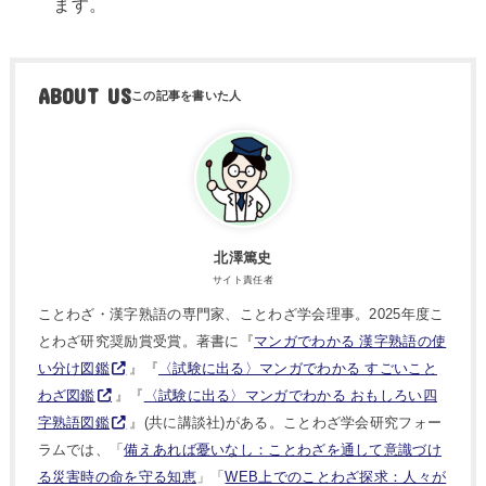
ます。
ABOUT US
北澤篤史
サイト責任者
ことわざ・漢字熟語の専門家、ことわざ学会理事。2025年度こ
とわざ研究奨励賞受賞。著書に『
マンガでわかる 漢字熟語の使
い分け図鑑
』『
〈試験に出る〉マンガでわかる すごいこと
わざ図鑑
』『
〈試験に出る〉マンガでわかる おもしろい四
字熟語図鑑
』(共に講談社)がある。ことわざ学会研究フォー
ラムでは、「
備えあれば憂いなし：ことわざを通して意識づけ
る災害時の命を守る知恵
」「
WEB上でのことわざ探求：人々が