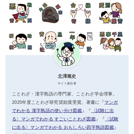
北澤篤史
サイト責任者
ことわざ・漢字熟語の専門家、ことわざ学会理事。
2025年度ことわざ研究奨励賞受賞。著書に『
マンガ
でわかる 漢字熟語の使い分け図鑑
』『
〈試験に出
る〉マンガでわかる すごいことわざ図鑑
』『
〈試験
に出る〉マンガでわかる おもしろい四字熟語図鑑
』