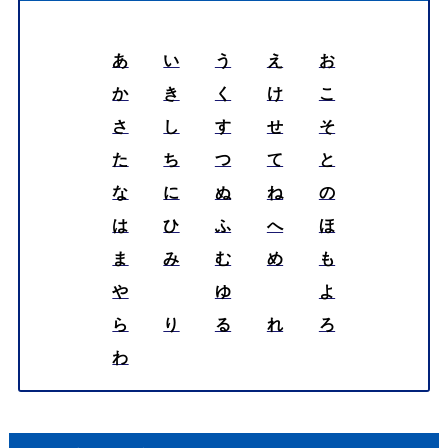
あ
い
う
え
お
か
き
く
け
こ
さ
し
す
せ
そ
た
ち
つ
て
と
な
に
ぬ
ね
の
は
ひ
ふ
へ
ほ
ま
み
む
め
も
や
ゆ
よ
ら
り
る
れ
ろ
わ