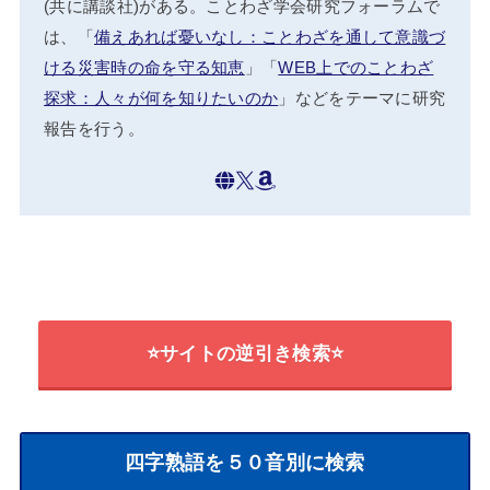
(共に講談社)がある。ことわざ学会研究フォーラムで
は、「
備えあれば憂いなし：ことわざを通して意識づ
ける災害時の命を守る知恵
」「
WEB上でのことわざ
探求：人々が何を知りたいのか
」などをテーマに研究
報告を行う。
⭐サイトの逆引き検索⭐
四字熟語を５０音別に検索