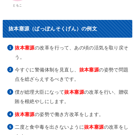
ともこ
抜本塞源（ばっぽんそくげん）の例文
抜本塞源
の改革を行って、あの頃の活気を取り戻そ
う。
今すぐに警備体制を見直し、
抜本塞源
の姿勢で問題
点を総ざらえするべきです。
僕が総理大臣になって
抜本塞源
の改革を行い、贈収
賄を根絶やしにします。
抜本塞源
の姿勢で働き方改革をします。
二度と食中毒を出さないように
抜本塞源
の改革をし