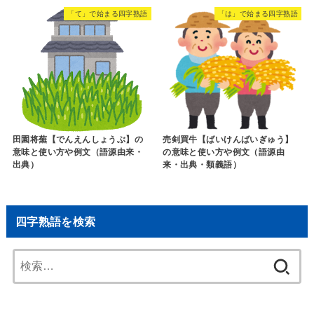
「て」で始まる四字熟語
「は」で始まる四字熟語
田園将蕪【でんえんしょうぶ】の
売剣買牛【ばいけんばいぎゅう】
意味と使い方や例文（語源由来・
の意味と使い方や例文（語源由
出典）
来・出典・類義語）
四字熟語を検索
検
索: