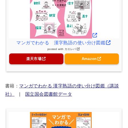
マンガでわかる 漢字熟語の使い分け図鑑
posted with
カエレバ
楽天市場
Amazon
書籍：
マンガでわかる 漢字熟語の使い分け図鑑（講談
社）
|
国立国会図書館データ