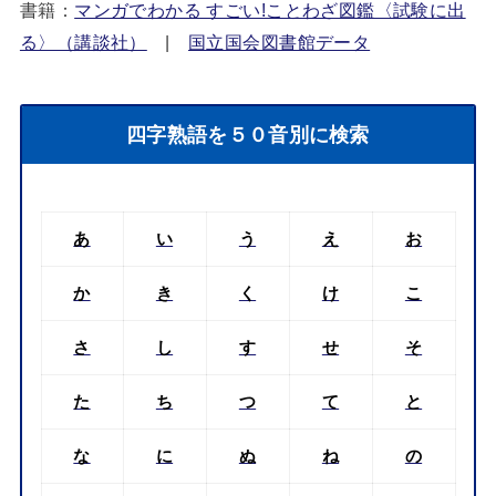
書籍：
マンガでわかる すごい!ことわざ図鑑〈試験に出
る〉（講談社）
|
国立国会図書館データ
四字熟語を５０音別に検索
あ
い
う
え
お
か
き
く
け
こ
さ
し
す
せ
そ
た
ち
つ
て
と
な
に
ぬ
ね
の