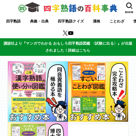
SEARCH
四字熟語
典拠・出典
四字熟語クイズ
漢検
ことわざ
講談社より『マンガでわかる おもしろ四字熟語図鑑 〈試験に出る〉』が出版
されました！詳細はこちら