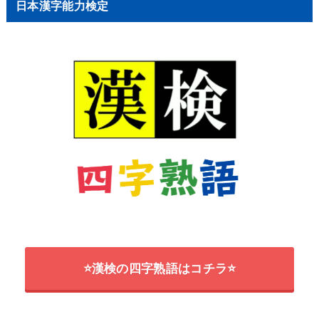
日本漢字能力検定
⭐漢検の四字熟語はコチラ⭐