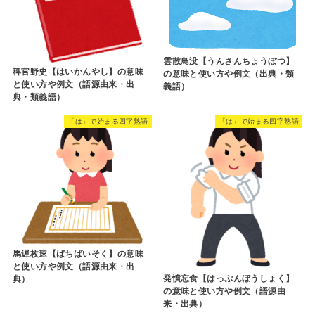
雲散鳥没【うんさんちょうぼつ】
稗官野史【はいかんやし】の意味
の意味と使い方や例文（出典・類
と使い方や例文（語源由来・出
義語）
典・類義語）
「は」で始まる四字熟語
「は」で始まる四字熟語
馬遅枚速【ばちばいそく】の意味
と使い方や例文（語源由来・出
発憤忘食【はっぷんぼうしょく】
典）
の意味と使い方や例文（語源由
来・出典）