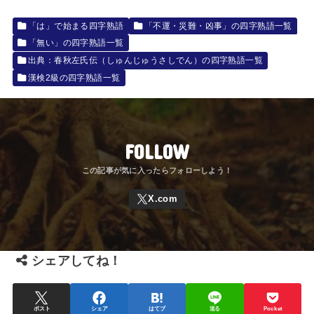
「は」で始まる四字熟語
「不運・災難・凶事」の四字熟語一覧
「無い」の四字熟語一覧
出典：春秋左氏伝（しゅんじゅうさしでん）の四字熟語一覧
漢検2級の四字熟語一覧
FOLLOW
シェアしてね！
ポスト
シェア
はてブ
送る
Pocket