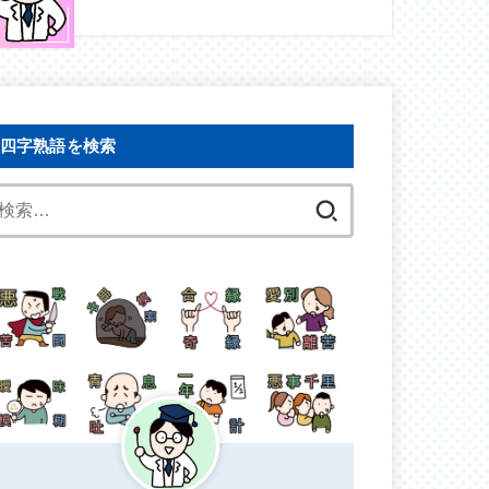
四字熟語を検索
検
索: