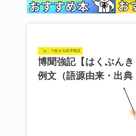
「は」で始まる四字熟語
博聞強記【はくぶんき
例文（語源由来・出典