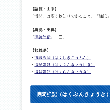
【語源・由来】
「博聞」は広く物知りであること。「強記
【典拠・出典】
『
韓詩外伝
』「三」
【類義語】
・
博識洽聞（はくしきこうぶん）
・
博聞彊識（はくぶんきょうしき）
・
博覧強記（はくらんきょうき）
博聞強記（はくぶんきょうき