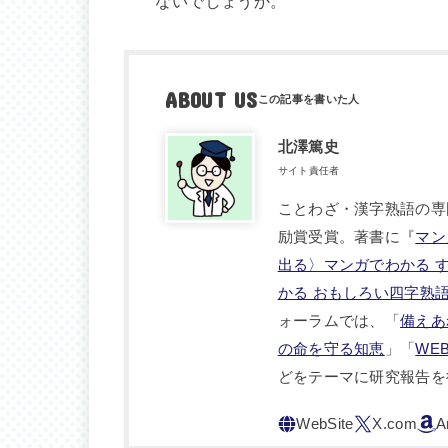
ないでしょうか。
ABOUT US
北澤篤史
サイト責任者
ことわざ・漢字熟語の専
励賞受賞。著書に『
マン
出る〉マンガでわかる 
かる おもしろい四字熟
ォーラムでは、「
備えあ
の命を守る知恵
」「
WE
どをテーマに研究報告を