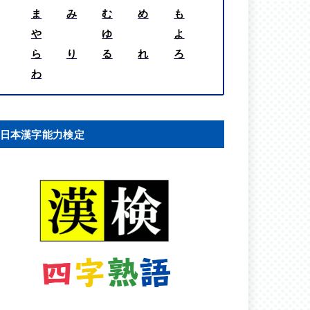
ま
み
む
め
も
や
ゆ
よ
ら
り
る
れ
ろ
わ
日本漢字能力検定