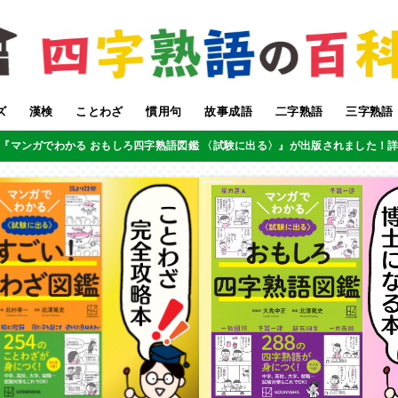
ズ
漢検
ことわざ
慣用句
故事成語
二字熟語
三字熟語
『マンガでわかる おもしろ四字熟語図鑑 〈試験に出る〉』が出版されました！