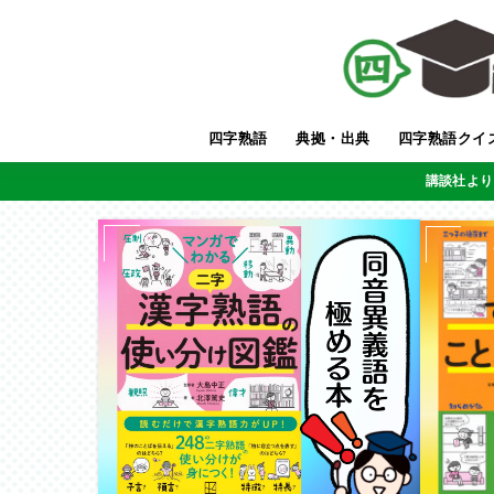
四字熟語
典拠・出典
四字熟語クイ
講談社より