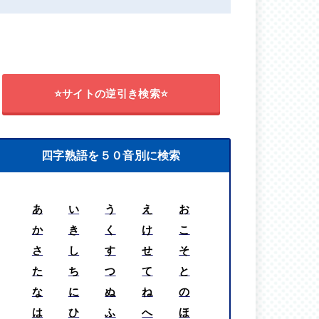
⭐サイトの逆引き検索⭐
四字熟語を５０音別に検索
あ
い
う
え
お
か
き
く
け
こ
さ
し
す
せ
そ
た
ち
つ
て
と
な
に
ぬ
ね
の
は
ひ
ふ
へ
ほ