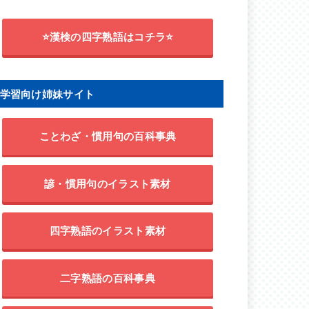
⭐漢検の四字熟語はコチラ⭐
学習向け姉妹サイト
ことわざ・慣用句の百科事典
諺・慣用句のイラスト素材
四字熟語のイラスト素材
二字熟語の百科事典