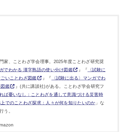
門家、ことわざ学会理事。2025年度ことわざ研究奨
ガでわかる 漢字熟語の使い分け図鑑
』『
〈試験に
すごいことわざ図鑑
』『
〈試験に出る〉マンガでわ
語図鑑
』(共に講談社)がある。ことわざ学会研究フ
れば憂いなし：ことわざを通して意識づける災害時
B上でのことわざ探求：人々が何を知りたいのか
」な
行う。