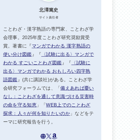
北澤篤史
サイト責任者
ことわざ・漢字熟語の専門家、ことわざ学
会理事。2025年度ことわざ研究奨励賞受
賞。著書に『
マンガでわかる 漢字熟語の
使い分け図鑑
』『
〈試験に出る〉マンガで
わかる すごいことわざ図鑑
』『
〈試験に
出る〉マンガでわかる おもしろい四字熟
語図鑑
』(共に講談社)がある。ことわざ学
会研究フォーラムでは、「
備えあれば憂い
なし：ことわざを通して意識づける災害時
の命を守る知恵
」「
WEB上でのことわざ
探求：人々が何を知りたいのか
」などをテ
ーマに研究報告を行う。