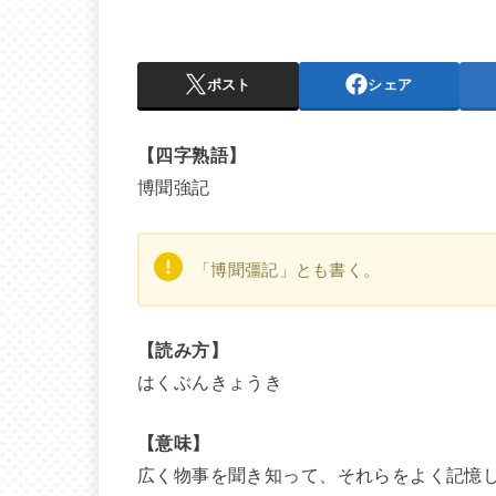
ポスト
シェア
【四字熟語】
博聞強記
「博聞彊記」とも書く。
【読み方】
はくぶんきょうき
【意味】
広く物事を聞き知って、それらをよく記憶