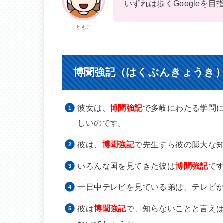
いずれは歩くGoogleを目
ともこ
博聞強記（はくぶんきょうき
彼女は、
博聞強記
で多岐にわたる学問
しいのです。
彼は、
博聞強記
で先生すら彼の膨大な
いろんな国を見てきた彼は
博聞強記
で
一日中テレビを見ている弟は、テレビ
彼は
博聞強記
で、知らないことと言え