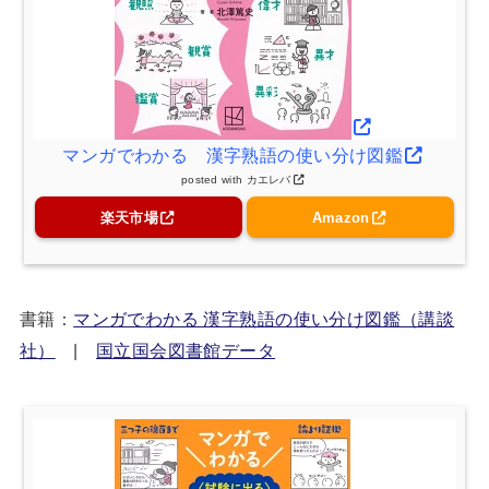
マンガでわかる 漢字熟語の使い分け図鑑
posted with
カエレバ
楽天市場
Amazon
書籍：
マンガでわかる 漢字熟語の使い分け図鑑（講談
社）
|
国立国会図書館データ