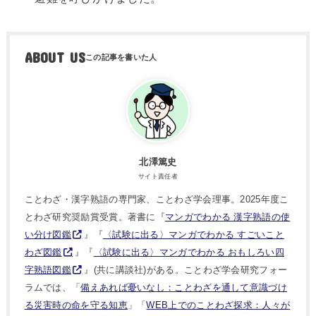
ABOUT US
北澤篤史
サイト責任者
ことわざ・漢字熟語の専門家、ことわざ学会理事。2025年度こ
とわざ研究奨励賞受賞。著書に『
マンガでわかる 漢字熟語の使
い分け図鑑
』『
〈試験に出る〉マンガでわかる すごいこと
わざ図鑑
』『
〈試験に出る〉マンガでわかる おもしろい四
字熟語図鑑
』(共に講談社)がある。ことわざ学会研究フォー
ラムでは、「
備えあれば憂いなし：ことわざを通して意識づけ
る災害時の命を守る知恵
」「
WEB上でのことわざ探求：人々が