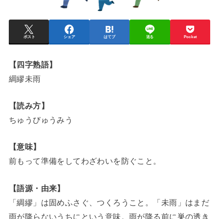
ポスト
シェア
はてブ
送る
Pocket
【四字熟語】
綢繆未雨
【読み方】
ちゅうびゅうみう
【意味】
前もって準備をしてわざわいを防ぐこと。
【語源・由来】
「綢繆」は固めふさぐ、つくろうこと。「未雨」はまだ
雨が降らないうちにという意味。雨が降る前に巣の透き