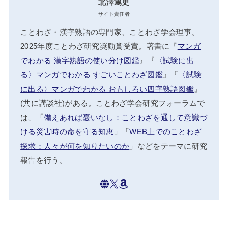
北澤篤史
サイト責任者
ことわざ・漢字熟語の専門家、ことわざ学会理事。
2025年度ことわざ研究奨励賞受賞。著書に『
マンガ
でわかる 漢字熟語の使い分け図鑑
』『
〈試験に出
る〉マンガでわかる すごいことわざ図鑑
』『
〈試験
に出る〉マンガでわかる おもしろい四字熟語図鑑
』
(共に講談社)がある。ことわざ学会研究フォーラムで
は、「
備えあれば憂いなし：ことわざを通して意識づ
ける災害時の命を守る知恵
」「
WEB上でのことわざ
探求：人々が何を知りたいのか
」などをテーマに研究
報告を行う。