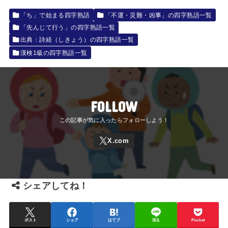
「ち」で始まる四字熟語
「不運・災難・凶事」の四字熟語一覧
「先んじて行う」の四字熟語一覧
出典：詩経（しきょう）の四字熟語一覧
漢検1級の四字熟語一覧
FOLLOW
シェアしてね！
ポスト
シェア
はてブ
送る
Pocket