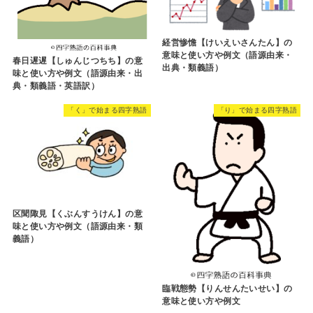
経営惨憺【けいえいさんたん】の
意味と使い方や例文（語源由来・
春日遅遅【しゅんじつちち】の意
出典・類義語）
味と使い方や例文（語源由来・出
典・類義語・英語訳）
「く」で始まる四字熟語
「り」で始まる四字熟語
区聞陬見【くぶんすうけん】の意
味と使い方や例文（語源由来・類
義語）
臨戦態勢【りんせんたいせい】の
意味と使い方や例文