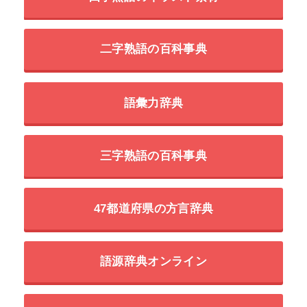
二字熟語の百科事典
語彙力辞典
三字熟語の百科事典
47都道府県の方言辞典
語源辞典オンライン