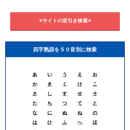
⭐サイトの逆引き検索⭐
四字熟語を５０音別に検索
あ
い
う
え
お
か
き
く
け
こ
さ
し
す
せ
そ
た
ち
つ
て
と
な
に
ぬ
ね
の
は
ひ
ふ
へ
ほ