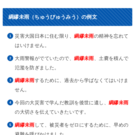
綢繆未雨（ちゅうびゅうみう）の例文
災害大国日本に住む限り、
綢繆未雨
の精神を忘れて
はいけません。
大雨警報がでていたので、
綢繆未雨
、土嚢を積んで
氾濫を防ぎました。
綢繆未雨
するために、過去から学ばなくてはいけま
せん。
今回の大災害で学んだ教訓を後世に遺し、
綢繆未雨
の大切さを伝えていきたいです。
綢繆未雨
して、被災者をゼロにするために、早めの
避難を呼びかけました。