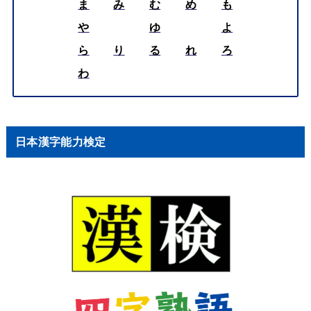
ま
み
む
め
も
や
ゆ
よ
ら
り
る
れ
ろ
わ
日本漢字能力検定