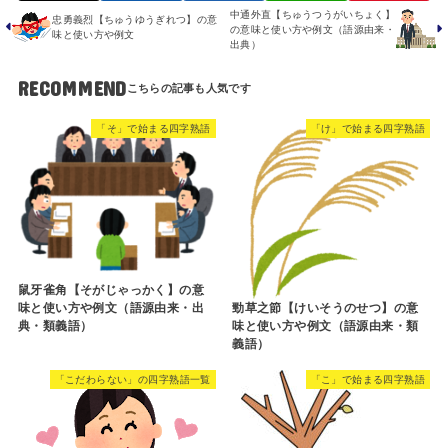
中通外直【ちゅうつうがいちょく】
忠勇義烈【ちゅうゆうぎれつ】の意
の意味と使い方や例文（語源由来・
味と使い方や例文
出典）
RECOMMEND
「そ」で始まる四字熟語
「け」で始まる四字熟語
鼠牙雀角【そがじゃっかく】の意
味と使い方や例文（語源由来・出
勁草之節【けいそうのせつ】の意
典・類義語）
味と使い方や例文（語源由来・類
義語）
「こだわらない」の四字熟語一覧
「こ」で始まる四字熟語