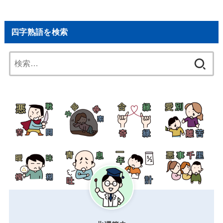
四字熟語を検索
検
索: