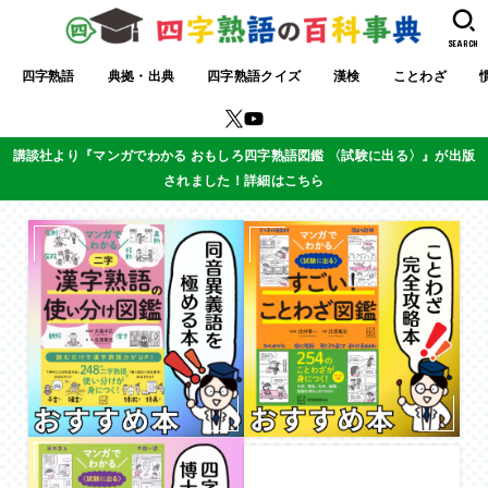
SEARCH
四字熟語
典拠・出典
四字熟語クイズ
漢検
ことわざ
講談社より『マンガでわかる おもしろ四字熟語図鑑 〈試験に出る〉』が出版
されました！詳細はこちら