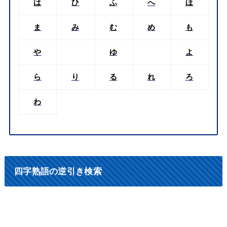
は
ひ
ふ
へ
ほ
ま
み
む
め
も
や
ゆ
よ
ら
り
る
れ
ろ
わ
四字熟語の逆引き検索