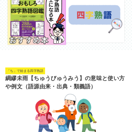
「ち」で始まる四字熟語
綢繆未雨【ちゅうびゅうみう】の意味と使い方
や例文（語源由来・出典・類義語）