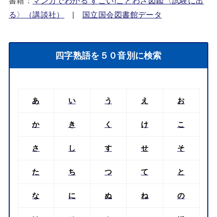
書籍：
マンガでわかる すごい!ことわざ図鑑〈試験に出
る〉（講談社）
|
国立国会図書館データ
四字熟語を５０音別に検索
あ
い
う
え
お
か
き
く
け
こ
さ
し
す
せ
そ
た
ち
つ
て
と
な
に
ぬ
ね
の