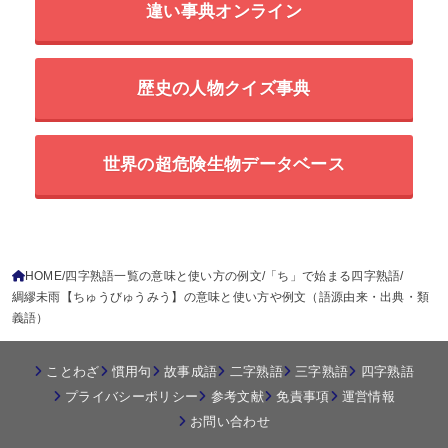
違い事典オンライン
歴史の人物クイズ事典
世界の超危険生物データベース
HOME
四字熟語一覧の意味と使い方の例文
「ち」で始まる四字熟語
綢繆未雨【ちゅうびゅうみう】の意味と使い方や例文（語源由来・出典・類
義語）
ことわざ
慣用句
故事成語
二字熟語
三字熟語
四字熟語
プライバシーポリシー
参考文献
免責事項
運営情報
お問い合わせ