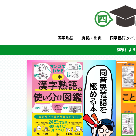
四字熟語
典拠・出典
四字熟語クイ
講談社より