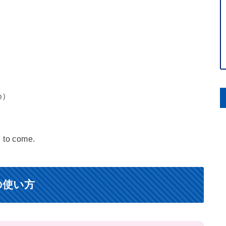
め）
e to come.
の使い方