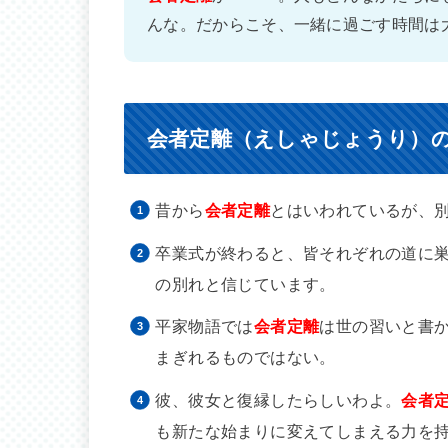
んな。だからこそ、一緒に過ごす時間は
会者定離（えしゃじょうり）
昔から
会者定離
とはいわれているが、
卒業式が終わると、皆それぞれの道に
の別れと信じています。
平家物語では
会者定離
は世の習いと書
まぎれるものではない。
彼、彼女と復縁したらしいわよ。
会者
も新たな始まりに変えてしまえる力を