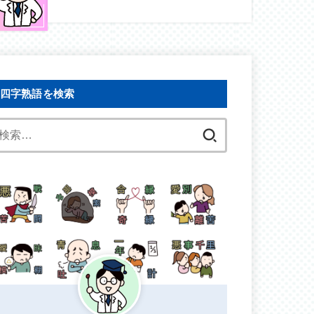
四字熟語を検索
検
索: