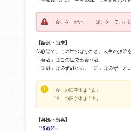
「会」を「かい」、「定」を「てい」
【語源・由来】
仏教語で、この世のはかなさ。人生の無常
「会者」はこの世で出会う者。
「定離」は必ず離れる。「定」は必ず、と
「会」の旧字体は「會」
「者」の旧字体は「者」
【典拠・出典】
『
遺教経
』