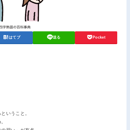
はてブ
送る
Pocket
るということ。
め。
世の習い」が有名。