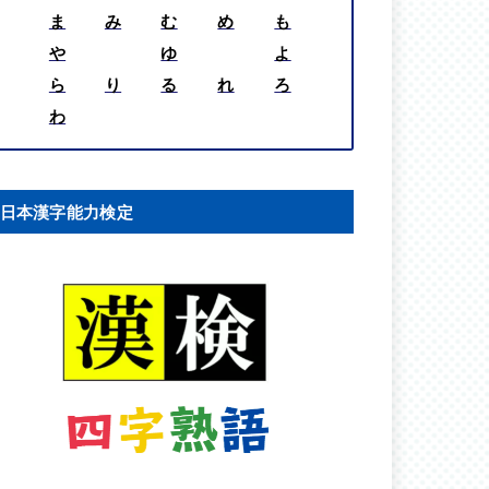
ま
み
む
め
も
や
ゆ
よ
ら
り
る
れ
ろ
わ
日本漢字能力検定