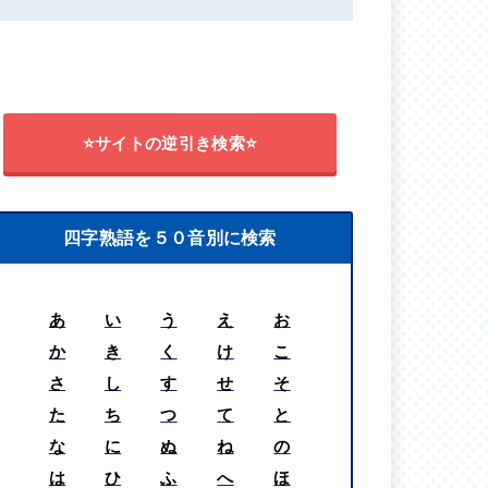
⭐サイトの逆引き検索⭐
四字熟語を５０音別に検索
あ
い
う
え
お
か
き
く
け
こ
さ
し
す
せ
そ
た
ち
つ
て
と
な
に
ぬ
ね
の
は
ひ
ふ
へ
ほ