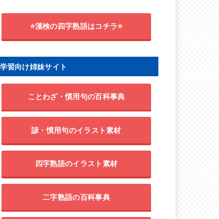
⭐漢検の四字熟語はコチラ⭐
学習向け姉妹サイト
ことわざ・慣用句の百科事典
諺・慣用句のイラスト素材
四字熟語のイラスト素材
二字熟語の百科事典