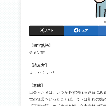
ポスト
シェア
【四字熟語】
会者定離
【読み方】
えしゃじょうり
【意味】
出会った者は、いつか必ず別れる運命にあ
世の無常をいったことば。会うは別れの始
『平家物語』の「生者必滅、会者定離は浮