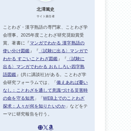
北澤篤史
サイト責任者
ことわざ・漢字熟語の専門家、ことわざ学
会理事。2025年度ことわざ研究奨励賞受
賞。著書に『
マンガでわかる 漢字熟語の
使い分け図鑑
』『
〈試験に出る〉マンガで
わかる すごいことわざ図鑑
』『
〈試験に
出る〉マンガでわかる おもしろい四字熟
語図鑑
』(共に講談社)がある。ことわざ学
会研究フォーラムでは、「
備えあれば憂い
なし：ことわざを通して意識づける災害時
の命を守る知恵
」「
WEB上でのことわざ
探求：人々が何を知りたいのか
」などをテ
ーマに研究報告を行う。