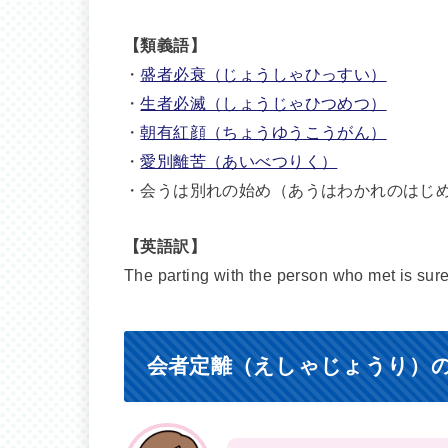
【類義語】
・
盛者必衰（じょうしゃひっすい）
・
生者必滅（しょうじゃひつめつ）
・
朝有紅顔（ちょうゆうこうがん）
・
愛別離苦（あいべつりく）
・会うは別れの始め（あうはわかれのはじ
【英語訳】
The parting with the person who met is sur
会者定離（えしゃじょうり）