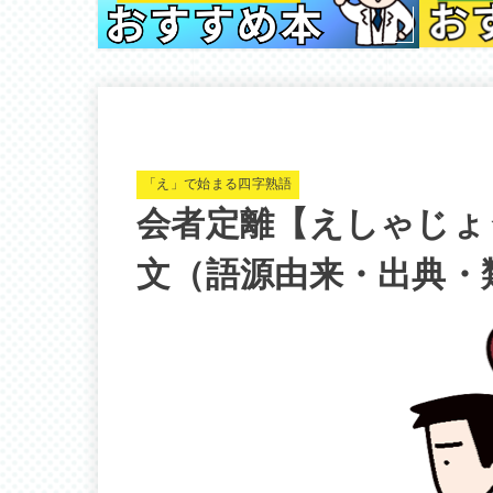
「え」で始まる四字熟語
会者定離【えしゃじょ
文（語源由来・出典・