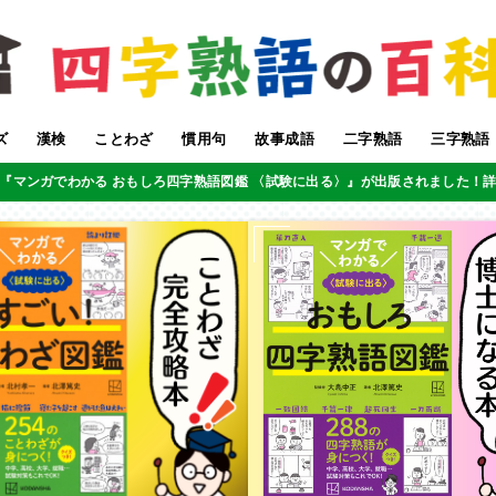
ズ
漢検
ことわざ
慣用句
故事成語
二字熟語
三字熟語
『マンガでわかる おもしろ四字熟語図鑑 〈試験に出る〉』が出版されました！