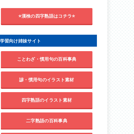
⭐漢検の四字熟語はコチラ⭐
学習向け姉妹サイト
ことわざ・慣用句の百科事典
諺・慣用句のイラスト素材
四字熟語のイラスト素材
二字熟語の百科事典