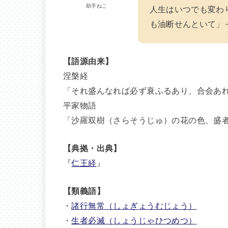
助手ねこ
人生はいつでも変わ
も油断せんといて」
【語源由来】
涅槃経
「それ盛んなれば必ず衰ふるあり、合会あ
平家物語
「沙羅双樹（さらそうじゅ）の花の色、盛
【典拠・出典】
『
仁王経
』
【類義語】
・
諸行無常（しょぎょうむじょう）
・
生者必滅（しょうじゃひつめつ）