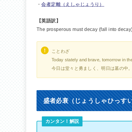
・
会者定離（えしゃじょうり）
【英語訳】
The prosperous must decay (fall into decay)
ことわざ
Today stately and brave, tomorrow in th
今日は堂々と勇ましく、明日は墓の中
盛者必衰（じょうしゃひっす
カンタン！解説