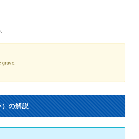
.
e grave.
。
い）の解説