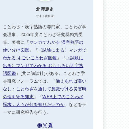
北澤篤史
サイト責任者
ことわざ・漢字熟語の専門家、ことわざ学
会理事。2025年度ことわざ研究奨励賞受
賞。著書に『
マンガでわかる 漢字熟語の
使い分け図鑑
』『
〈試験に出る〉マンガで
わかる すごいことわざ図鑑
』『
〈試験に
出る〉マンガでわかる おもしろい四字熟
語図鑑
』(共に講談社)がある。ことわざ学
会研究フォーラムでは、「
備えあれば憂い
なし：ことわざを通して意識づける災害時
の命を守る知恵
」「
WEB上でのことわざ
探求：人々が何を知りたいのか
」などをテ
ーマに研究報告を行う。