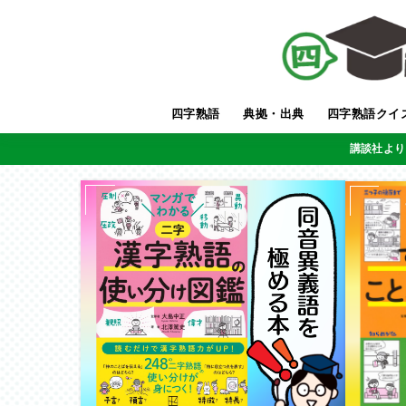
四字熟語
典拠・出典
四字熟語クイ
講談社より