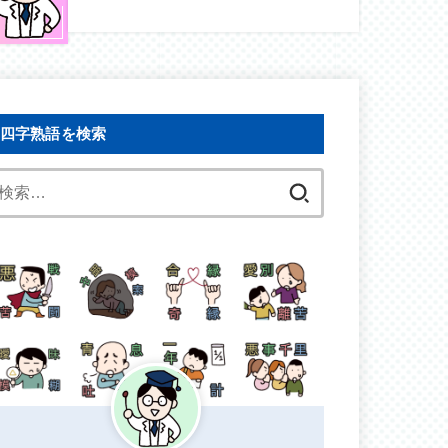
四字熟語を検索
検
索: