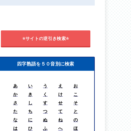
⭐サイトの逆引き検索⭐
四字熟語を５０音別に検索
あ
い
う
え
お
か
き
く
け
こ
さ
し
す
せ
そ
た
ち
つ
て
と
な
に
ぬ
ね
の
は
ひ
ふ
へ
ほ