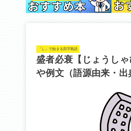
「し」で始まる四字熟語
盛者必衰【じょうしゃ
や例文（語源由来・出