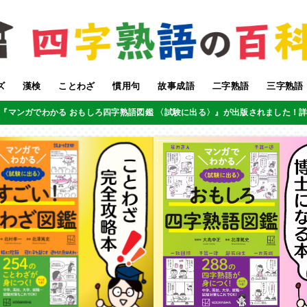
ズ
漢検
ことわざ
慣用句
故事成語
二字熟語
三字熟語
『マンガでわかる おもしろ四字熟語図鑑 〈試験に出る〉』が出版されました！