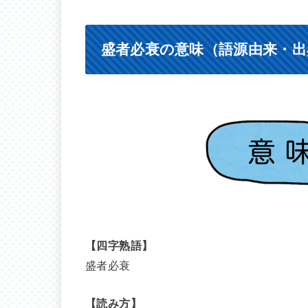
盛者必衰の意味（語源由来・出
【四字熟語】
盛者必衰
【読み方】