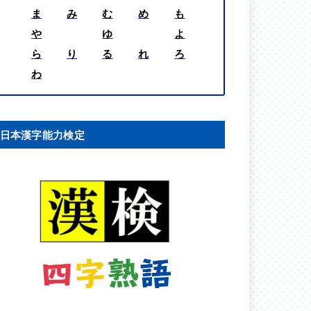
ま
み
む
め
も
や
ゆ
よ
ら
り
る
れ
ろ
わ
日本漢字能力検定