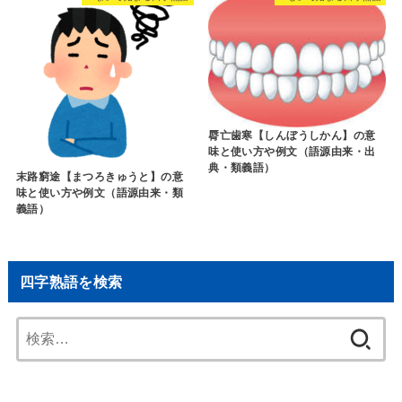
脣亡歯寒【しんぼうしかん】の意
味と使い方や例文（語源由来・出
典・類義語）
末路窮途【まつろきゅうと】の意
味と使い方や例文（語源由来・類
義語）
四字熟語を検索
検
索: