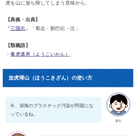
虎を山に放ち帰してしまう意味から。
【典拠・出典】
『
三国志
』「蜀志・劉巴伝・注」
【類義語】
・
養虎遺患（ようこいかん）
放虎帰山（ほうこきざん）の使い方
今、深海のプラスチック汚染が問題にな
っているね。
健太