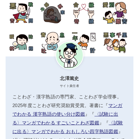
北澤篤史
サイト責任者
ことわざ・漢字熟語の専門家、ことわざ学会理事。
2025年度ことわざ研究奨励賞受賞。著書に『
マンガ
でわかる 漢字熟語の使い分け図鑑
』『
〈試験に出
る〉マンガでわかる すごいことわざ図鑑
』『
〈試験
に出る〉マンガでわかる おもしろい四字熟語図鑑
』