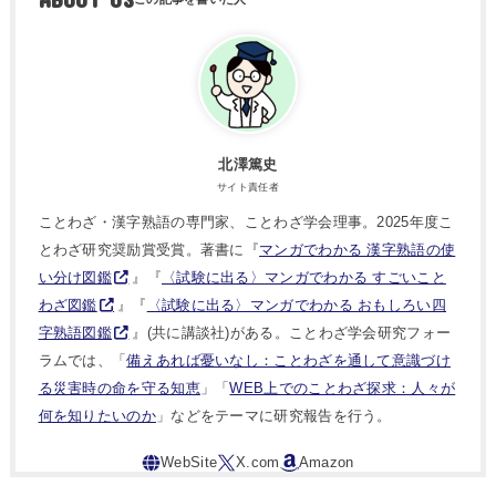
北澤篤史
サイト責任者
ことわざ・漢字熟語の専門家、ことわざ学会理事。2025年度こ
とわざ研究奨励賞受賞。著書に『
マンガでわかる 漢字熟語の使
い分け図鑑
』『
〈試験に出る〉マンガでわかる すごいこと
わざ図鑑
』『
〈試験に出る〉マンガでわかる おもしろい四
字熟語図鑑
』(共に講談社)がある。ことわざ学会研究フォー
ラムでは、「
備えあれば憂いなし：ことわざを通して意識づけ
る災害時の命を守る知恵
」「
WEB上でのことわざ探求：人々が
何を知りたいのか
」などをテーマに研究報告を行う。