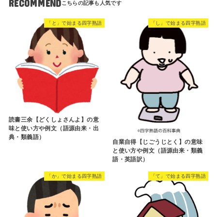
RECOMMEND
「と」で始まる四字熟語
「し」で始まる四字熟語
読書三余【どくしょさんよ】の意
味と使い方や例文（語源由来・出
典・類義語）
自業自得【じごうじとく】の意味
と使い方や例文（語源由来・類義
語・英語訳）
「か」で始まる四字熟語
「て」で始まる四字熟語