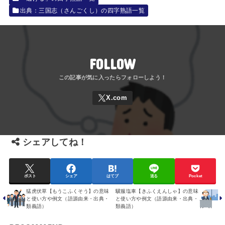
出典：三国志（さんごくし）の四字熟語一覧
FOLLOW
シェアしてね！
ポスト
シェア
はてブ
送る
Pocket
猛虎伏草【もうこふくそう】の意味
驥服塩車【きふくえんしゃ】の意味
と使い方や例文（語源由来・出典・
と使い方や例文（語源由来・出典・
類義語）
類義語）