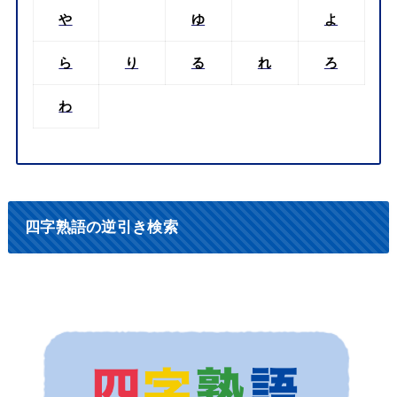
や
ゆ
よ
ら
り
る
れ
ろ
わ
四字熟語の逆引き検索