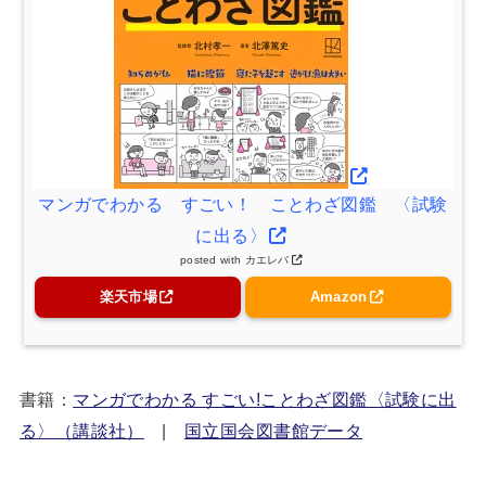
マンガでわかる すごい！ ことわざ図鑑 〈試験
に出る〉
posted with
カエレバ
楽天市場
Amazon
書籍：
マンガでわかる すごい!ことわざ図鑑〈試験に出
る〉（講談社）
|
国立国会図書館データ