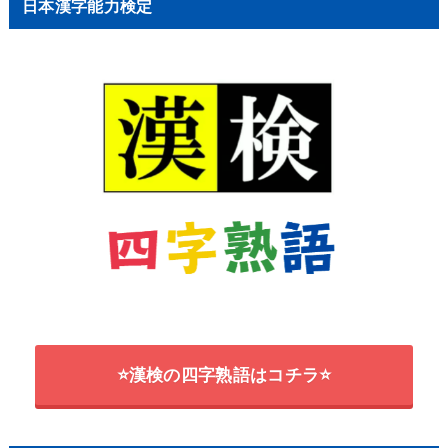
日本漢字能力検定
⭐漢検の四字熟語はコチラ⭐