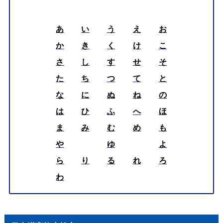
あ
い
う
え
お
か
き
く
け
こ
さ
し
す
せ
そ
た
ち
つ
て
と
な
に
ぬ
ね
の
は
ひ
ふ
へ
ほ
ま
み
む
め
も
や
ゆ
よ
ら
り
る
れ
ろ
わ