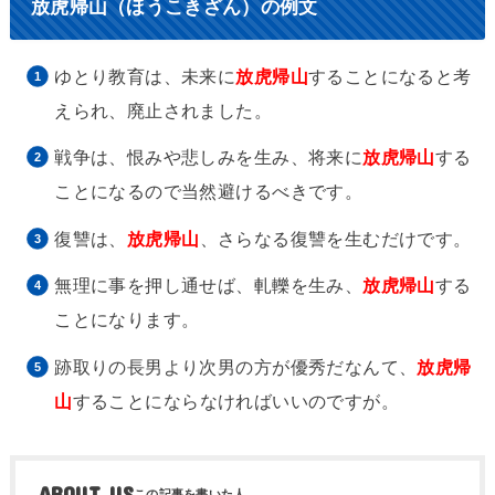
放虎帰山（ほうこきざん）の例文
ゆとり教育は、未来に
放虎帰山
することになると考
えられ、廃止されました。
戦争は、恨みや悲しみを生み、将来に
放虎帰山
する
ことになるので当然避けるべきです。
復讐は、
放虎帰山
、さらなる復讐を生むだけです。
無理に事を押し通せば、軋轢を生み、
放虎帰山
する
ことになります。
跡取りの長男より次男の方が優秀だなんて、
放虎帰
山
することにならなければいいのですが。
ABOUT US