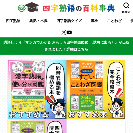
SEARCH
四字熟語
典拠・出典
四字熟語クイズ
漢検
ことわざ
講談社より『マンガでわかる おもしろ四字熟語図鑑 〈試験に出る〉』が出版
されました！詳細はこちら