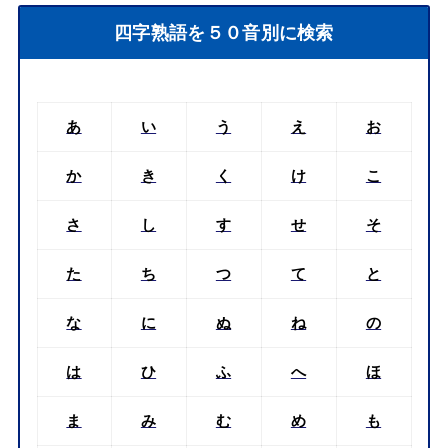
四字熟語を５０音別に検索
あ
い
う
え
お
か
き
く
け
こ
さ
し
す
せ
そ
た
ち
つ
て
と
な
に
ぬ
ね
の
は
ひ
ふ
へ
ほ
ま
み
む
め
も