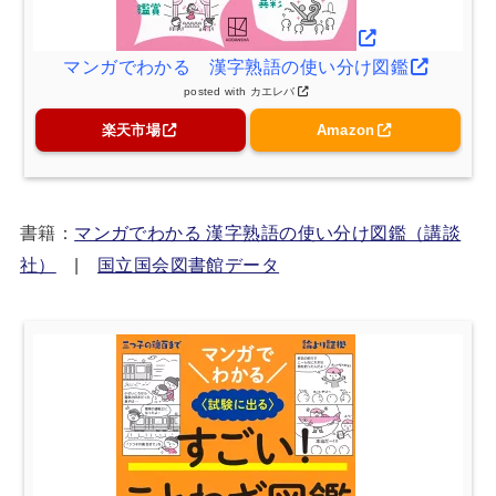
マンガでわかる 漢字熟語の使い分け図鑑
posted with
カエレバ
楽天市場
Amazon
書籍：
マンガでわかる 漢字熟語の使い分け図鑑（講談
社）
|
国立国会図書館データ