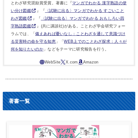
とわざ研究奨励賞受賞。著書に『
マンガでわかる 漢字熟語の使
い分け図鑑
』『
〈試験に出る〉マンガでわかる すごいこと
わざ図鑑
』『
〈試験に出る〉マンガでわかる おもしろい四
字熟語図鑑
』(共に講談社)がある。ことわざ学会研究フォー
ラムでは、「
備えあれば憂いなし：ことわざを通して意識づけ
る災害時の命を守る知恵
」「
WEB上でのことわざ探求：人々が
何を知りたいのか
」などをテーマに研究報告を行う。
著書一覧