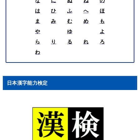
な
に
ぬ
ね
の
は
ひ
ふ
へ
ほ
ま
み
む
め
も
や
ゆ
よ
ら
り
る
れ
ろ
わ
日本漢字能力検定