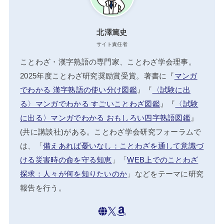
北澤篤史
サイト責任者
ことわざ・漢字熟語の専門家、ことわざ学会理事。
2025年度ことわざ研究奨励賞受賞。著書に『
マンガ
でわかる 漢字熟語の使い分け図鑑
』『
〈試験に出
る〉マンガでわかる すごいことわざ図鑑
』『
〈試験
に出る〉マンガでわかる おもしろい四字熟語図鑑
』
(共に講談社)がある。ことわざ学会研究フォーラムで
は、「
備えあれば憂いなし：ことわざを通して意識づ
ける災害時の命を守る知恵
」「
WEB上でのことわざ
探求：人々が何を知りたいのか
」などをテーマに研究
報告を行う。