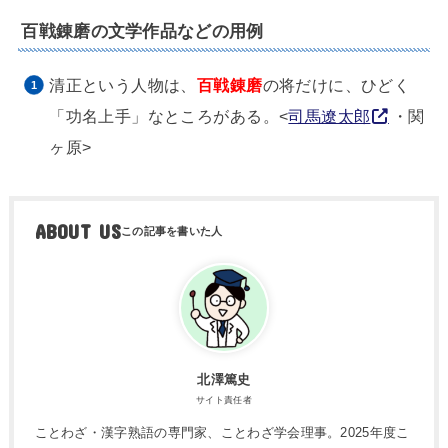
百戦錬磨の文学作品などの用例
清正という人物は、
百戦錬磨
の将だけに、ひどく
「功名上手」なところがある。<
司馬遼太郎
・関
ヶ原>
ABOUT US
北澤篤史
サイト責任者
ことわざ・漢字熟語の専門家、ことわざ学会理事。2025年度こ