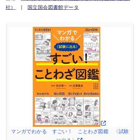
社）
|
国立国会図書館データ
マンガでわかる すごい！ ことわざ図鑑 〈試験