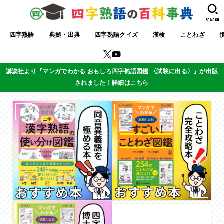
SEARCH
四字熟語
典拠・出典
四字熟語クイズ
漢検
ことわざ
講談社より『マンガでわかる おもしろ四字熟語図鑑 〈試験に出る〉』が出版
されました！詳細はこちら