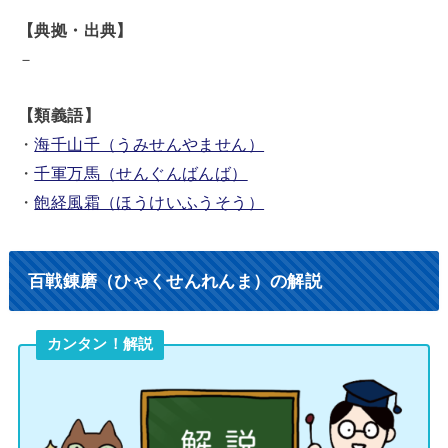
【典拠・出典】
－
【類義語】
・
海千山千（うみせんやません）
・
千軍万馬（せんぐんばんば）
・
飽経風霜（ほうけいふうそう）
百戦錬磨（ひゃくせんれんま）の解説
カンタン！解説