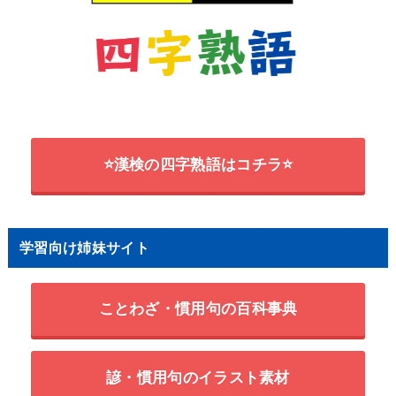
⭐漢検の四字熟語はコチラ⭐
学習向け姉妹サイト
ことわざ・慣用句の百科事典
諺・慣用句のイラスト素材