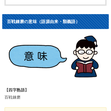
百戦錬磨の意味（語源由来・類義語）
【四字熟語】
百戦錬磨