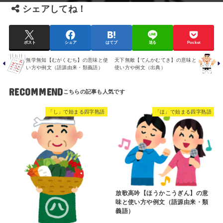
シェアしてね！
ポスト
シェア
はてブ
送る
Pocket
無学無知【むがくむち】の意味と使
天下無敵【てんかむてき】の意味と
い方や例文（語源由来・類義語）
使い方や例文（出典）
RECOMMEND
「し」で始まる四字熟語
「ほ」で始まる四字熟語
放歌高吟【ほうかこうぎん】の意
味と使い方や例文（語源由来・類
義語）