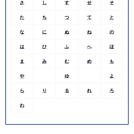
さ
し
す
せ
そ
た
ち
つ
て
と
な
に
ぬ
ね
の
は
ひ
ふ
へ
ほ
ま
み
む
め
も
や
ゆ
よ
ら
り
る
れ
ろ
わ