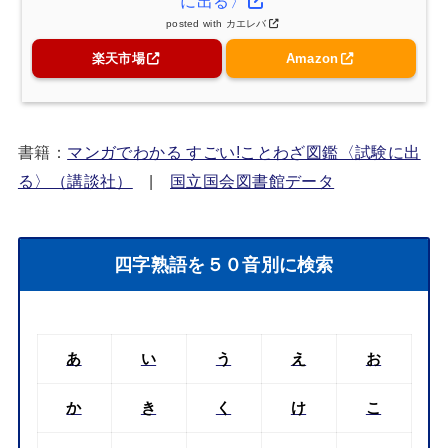
に出る〉
posted with
カエレバ
楽天市場
Amazon
書籍：
マンガでわかる すごい!ことわざ図鑑〈試験に出
る〉（講談社）
|
国立国会図書館データ
四字熟語を５０音別に検索
あ
い
う
え
お
か
き
く
け
こ