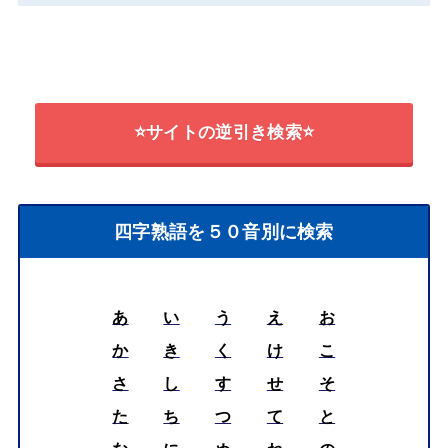
⭐サイトの逆引き検索⭐
四字熟語を５０音別に検索
あ
い
う
え
お
か
き
く
け
こ
さ
し
す
せ
そ
た
ち
つ
て
と