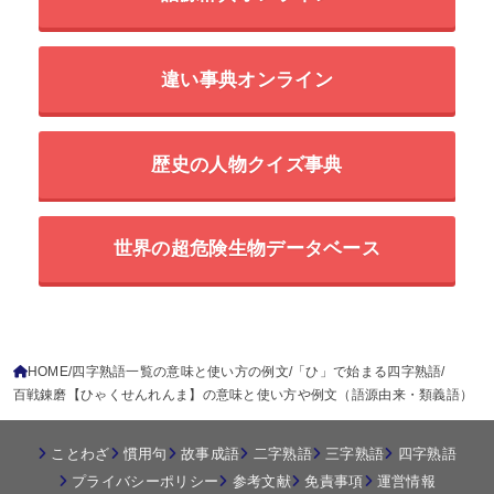
違い事典オンライン
歴史の人物クイズ事典
世界の超危険生物データベース
HOME
四字熟語一覧の意味と使い方の例文
「ひ」で始まる四字熟語
百戦錬磨【ひゃくせんれんま】の意味と使い方や例文（語源由来・類義語）
ことわざ
慣用句
故事成語
二字熟語
三字熟語
四字熟語
プライバシーポリシー
参考文献
免責事項
運営情報