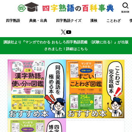
SEARCH
四字熟語
典拠・出典
四字熟語クイズ
漢検
ことわざ
講談社より『マンガでわかる おもしろ四字熟語図鑑 〈試験に出る〉』が出版
されました！詳細はこちら