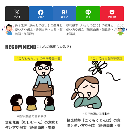
ポスト
シェア
はてブ
送る
Pocket
晏子之御【あんしのぎょ】の意味と
移花接木【いかせつぼく】の意味と
使い方や例文（語源由来・出典・類
使い方や例文（語源由来・類義語・
義語・英語訳）
英語訳）
RECOMMEND
「こだわらない」の四字熟語一覧
「こ」で始まる四字熟語
極楽蜻蛉【ごくらくとんぼ】の意
無私無偏【むしむへん】の意味と
味と使い方や例文（語源由来・英
使い方や例文（語源由来・類義