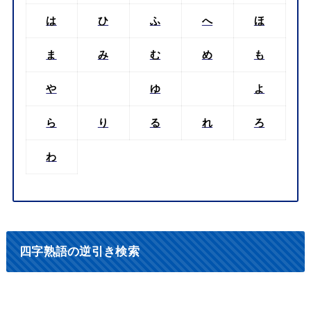
は
ひ
ふ
へ
ほ
ま
み
む
め
も
や
ゆ
よ
ら
り
る
れ
ろ
わ
四字熟語の逆引き検索