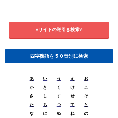
⭐サイトの逆引き検索⭐
四字熟語を５０音別に検索
あ
い
う
え
お
か
き
く
け
こ
さ
し
す
せ
そ
た
ち
つ
て
と
な
に
ぬ
ね
の