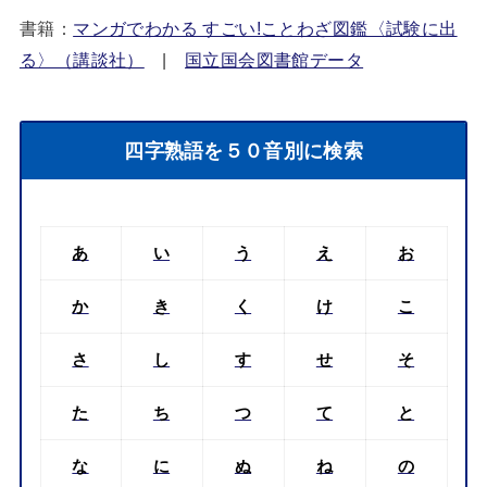
書籍：
マンガでわかる すごい!ことわざ図鑑〈試験に出
る〉（講談社）
|
国立国会図書館データ
四字熟語を５０音別に検索
あ
い
う
え
お
か
き
く
け
こ
さ
し
す
せ
そ
た
ち
つ
て
と
な
に
ぬ
ね
の