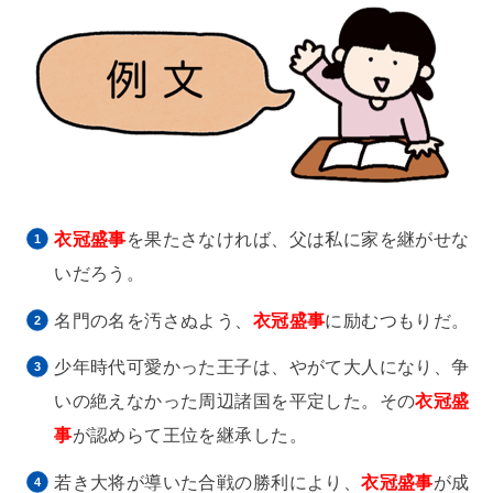
衣冠盛事
を果たさなければ、父は私に家を継がせな
いだろう。
名門の名を汚さぬよう、
衣冠盛事
に励むつもりだ。
少年時代可愛かった王子は、やがて大人になり、争
いの絶えなかった周辺諸国を平定した。その
衣冠盛
事
が認めらて王位を継承した。
若き大将が導いた合戦の勝利により、
衣冠盛事
が成