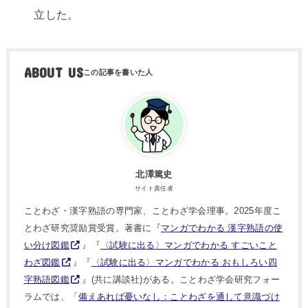
立した。
ABOUT US
北澤篤史
サイト責任者
ことわざ・漢字熟語の専門家、ことわざ学会理事。2025年度こ
とわざ研究奨励賞受賞。著書に『
マンガでわかる 漢字熟語の使
い分け図鑑
』『
〈試験に出る〉マンガでわかる すごいこと
わざ図鑑
』『
〈試験に出る〉マンガでわかる おもしろい四
字熟語図鑑
』(共に講談社)がある。ことわざ学会研究フォー
ラムでは、「
備えあれば憂いなし：ことわざを通して意識づけ