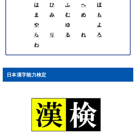
は
ひ
ふ
へ
ほ
ま
み
む
め
も
や
ゆ
よ
ら
り
る
れ
ろ
わ
日本漢字能力検定