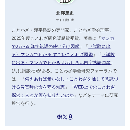
北澤篤史
サイト責任者
ことわざ・漢字熟語の専門家、ことわざ学会理事。
2025年度ことわざ研究奨励賞受賞。著書に『
マンガ
でわかる 漢字熟語の使い分け図鑑
』『
〈試験に出
る〉マンガでわかる すごいことわざ図鑑
』『
〈試験
に出る〉マンガでわかる おもしろい四字熟語図鑑
』
(共に講談社)がある。ことわざ学会研究フォーラムで
は、「
備えあれば憂いなし：ことわざを通して意識づ
ける災害時の命を守る知恵
」「
WEB上でのことわざ
探求：人々が何を知りたいのか
」などをテーマに研究
報告を行う。