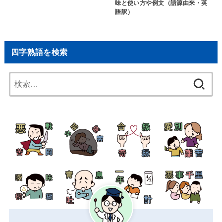
味と使い方や例文（語源由来・英
語訳）
四字熟語を検索
検
索: