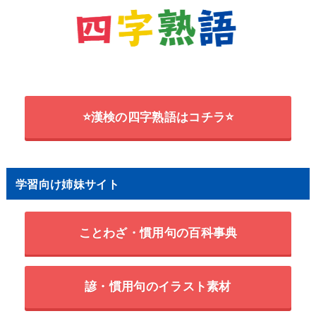
⭐漢検の四字熟語はコチラ⭐
学習向け姉妹サイト
ことわざ・慣用句の百科事典
諺・慣用句のイラスト素材