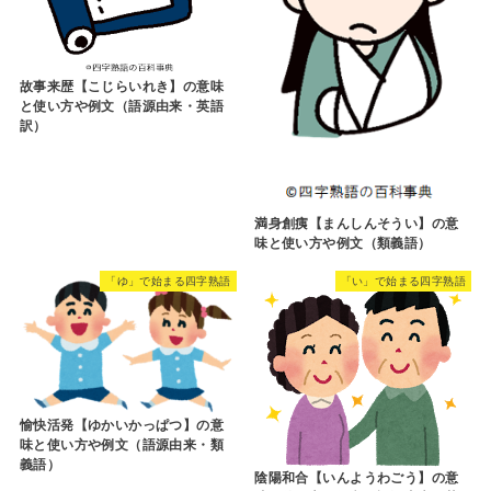
故事来歴【こじらいれき】の意味
と使い方や例文（語源由来・英語
訳）
満身創痍【まんしんそうい】の意
味と使い方や例文（類義語）
「ゆ」で始まる四字熟語
「い」で始まる四字熟語
愉快活発【ゆかいかっぱつ】の意
味と使い方や例文（語源由来・類
義語）
陰陽和合【いんようわごう】の意