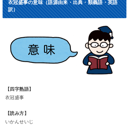
衣冠盛事の意味（語源由来・出典・類義語・英語
訳）
【四字熟語】
衣冠盛事
【読み方】
いかんせいじ