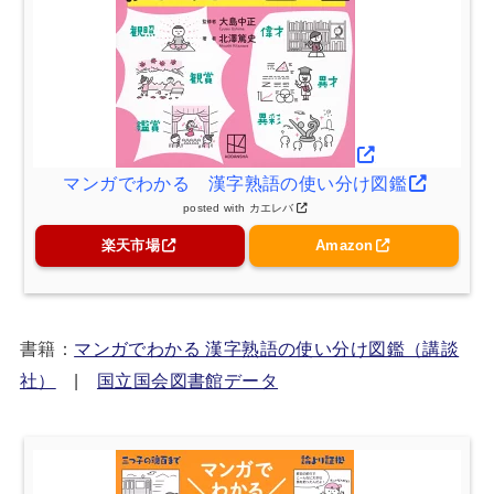
マンガでわかる 漢字熟語の使い分け図鑑
posted with
カエレバ
楽天市場
Amazon
書籍：
マンガでわかる 漢字熟語の使い分け図鑑（講談
社）
|
国立国会図書館データ