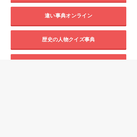
違い事典オンライン
歴史の人物クイズ事典
世界の超危険生物データベース
HOME
四字熟語一覧の意味と使い方の例文
「い」で始まる四字熟語
衣冠盛事【いかんせいじ】の意味と使い方や例文（語源由来・出典・類義
語・英語訳）
ことわざ
慣用句
故事成語
二字熟語
三字熟語
四字熟語
プライバシーポリシー
参考文献
免責事項
運営情報