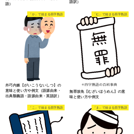
語訳）
語）
「か」で始まる四字熟語
「む」で始まる四字熟語
外巧内嫉【がいこうないしつ】の
意味と使い方や例文（語源由来・
無罪放免【むざいほうめん】の意
出典類義語・語源由来・英語訳）
味と使い方や例文
「こ」で始まる四字熟語
「ま」で始まる四字熟語