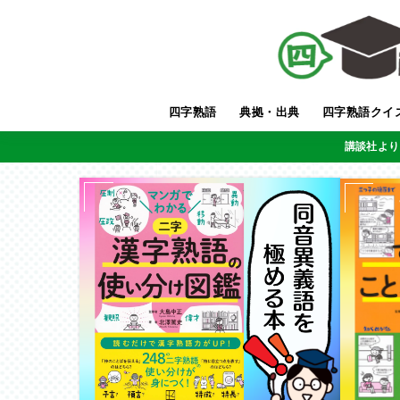
四字熟語
典拠・出典
四字熟語クイ
講談社より