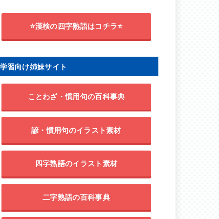
⭐漢検の四字熟語はコチラ⭐
学習向け姉妹サイト
ことわざ・慣用句の百科事典
諺・慣用句のイラスト素材
四字熟語のイラスト素材
二字熟語の百科事典