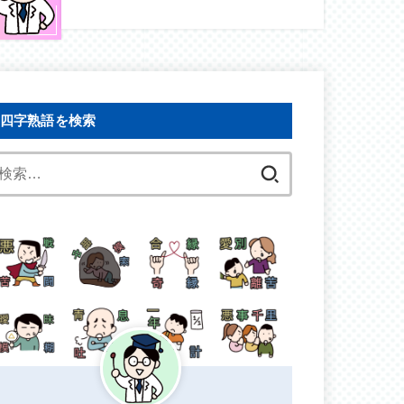
四字熟語を検索
検
索: