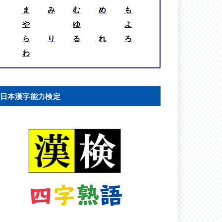
ま
み
む
め
も
や
ゆ
よ
ら
り
る
れ
ろ
わ
日本漢字能力検定