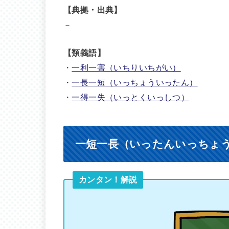
【典拠・出典】
－
【類義語】
・
一利一害（いちりいちがい）
・
一長一短（いっちょういったん）
・
一得一失（いっとくいっしつ）
一短一長（いったんいっちょ
カンタン！解説