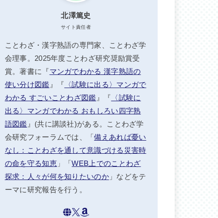
北澤篤史
サイト責任者
ことわざ・漢字熟語の専門家、ことわざ学
会理事。2025年度ことわざ研究奨励賞受
賞。著書に『
マンガでわかる 漢字熟語の
使い分け図鑑
』『
〈試験に出る〉マンガで
わかる すごいことわざ図鑑
』『
〈試験に
出る〉マンガでわかる おもしろい四字熟
語図鑑
』(共に講談社)がある。ことわざ学
会研究フォーラムでは、「
備えあれば憂い
なし：ことわざを通して意識づける災害時
の命を守る知恵
」「
WEB上でのことわざ
探求：人々が何を知りたいのか
」などをテ
ーマに研究報告を行う。