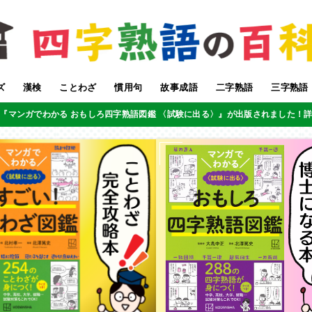
ズ
漢検
ことわざ
慣用句
故事成語
二字熟語
三字熟語
『マンガでわかる おもしろ四字熟語図鑑 〈試験に出る〉』が出版されました！