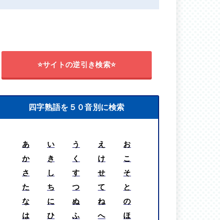
⭐サイトの逆引き検索⭐
四字熟語を５０音別に検索
あ
い
う
え
お
か
き
く
け
こ
さ
し
す
せ
そ
た
ち
つ
て
と
な
に
ぬ
ね
の
は
ひ
ふ
へ
ほ