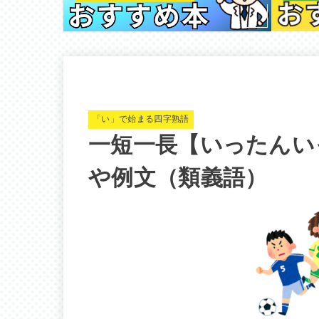
「い」で始まる四字熟語
一短一長【いったんい
や例文（類義語）