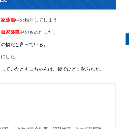
自家薬籠
中
の物としてしまう。
、
自家薬籠
中のものだった。
中の物だと言っている
。
物にした。
にしていたともこちゃんは、後でひどく叱られた。
門家、ことわざ学会理事。2025年度ことわざ研究奨