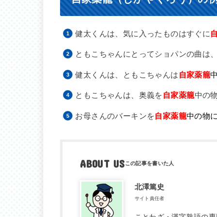
健太くんは、気に入ったものはすぐに
ともこちゃんにとってショパンの曲は
健太くんは、ともこちゃんは
自家薬籠
ともこちゃんは、奥義を
自家薬籠
中の
お母さんのバーキンを
自家薬籠
中の物
ABOUT US
北澤篤史
サイト責任者
ことわざ・漢字熟語の専