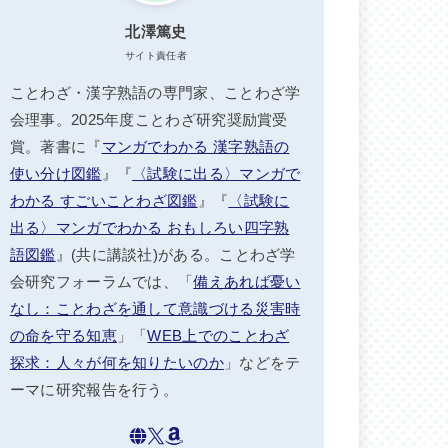
北澤篤史
サイト責任者
ことわざ・漢字熟語の専門家、ことわざ学
会理事。2025年度ことわざ研究奨励賞受
賞。著書に『
マンガでわかる 漢字熟語の
使い分け図鑑
』『
〈試験に出る〉マンガで
わかる すごいことわざ図鑑
』『
〈試験に
出る〉マンガでわかる おもしろい四字熟
語図鑑
』(共に講談社)がある。ことわざ学
会研究フォーラムでは、「
備えあれば憂い
なし：ことわざを通して意識づける災害時
の命を守る知恵
」「
WEB上でのことわざ
探求：人々が何を知りたいのか
」などをテ
ーマに研究報告を行う。