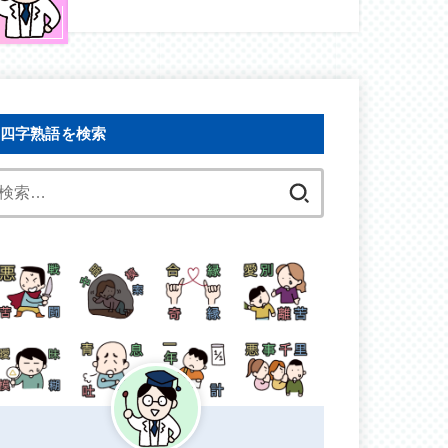
四字熟語を検索
検
索: