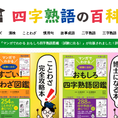
ズ
漢検
ことわざ
慣用句
故事成語
二字熟語
三字熟語
『マンガでわかる おもしろ四字熟語図鑑 〈試験に出る〉』が出版されました！