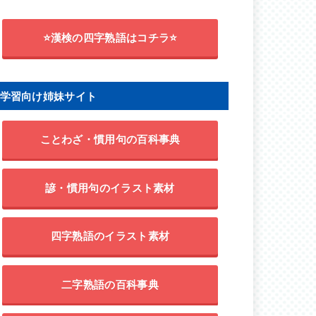
⭐漢検の四字熟語はコチラ⭐
学習向け姉妹サイト
ことわざ・慣用句の百科事典
諺・慣用句のイラスト素材
四字熟語のイラスト素材
二字熟語の百科事典