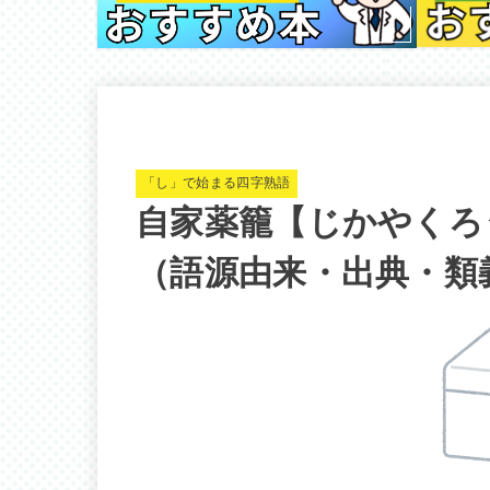
「し」で始まる四字熟語
自家薬籠【じかやくろ
（語源由来・出典・類