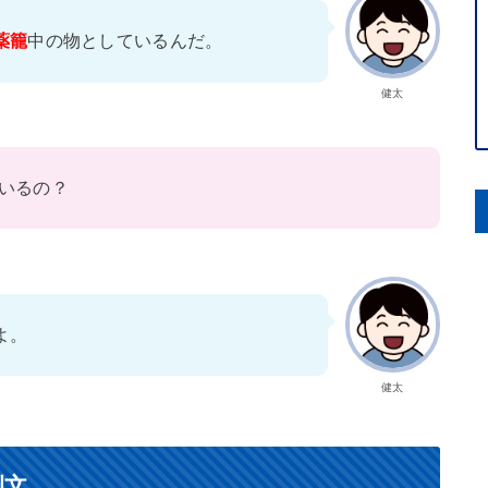
薬籠
中の物としているんだ。
健太
いるの？
よ。
健太
例文