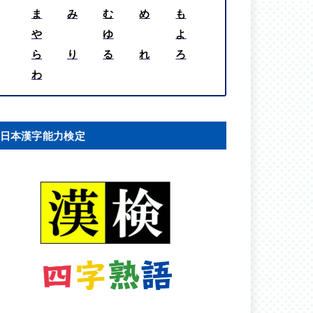
ま
み
む
め
も
や
ゆ
よ
ら
り
る
れ
ろ
わ
日本漢字能力検定