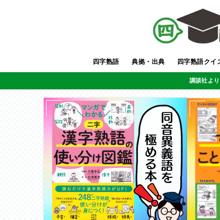
四字熟語
典拠・出典
四字熟語クイ
講談社より