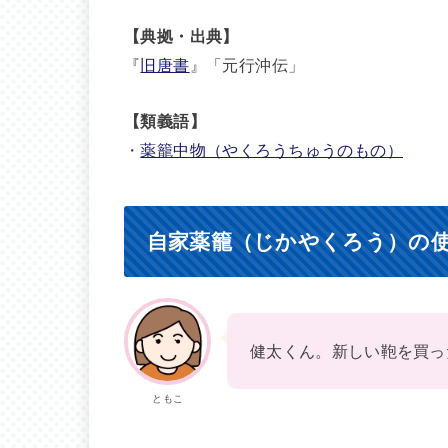
【典拠・出典】
『
旧唐書
』「元行沖伝」
【類義語】
・
薬籠中物（やくろうちゅうのもの）
自家薬籠（じかやくろう）の
健太くん。新しい鞄を買っ
ともこ