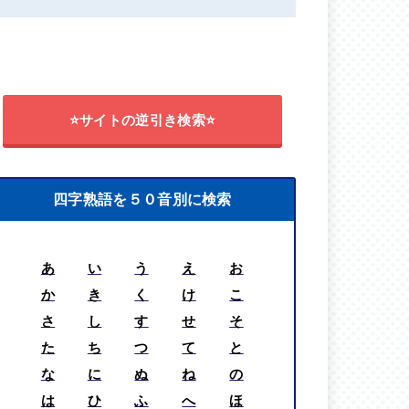
⭐サイトの逆引き検索⭐
四字熟語を５０音別に検索
あ
い
う
え
お
か
き
く
け
こ
さ
し
す
せ
そ
た
ち
つ
て
と
な
に
ぬ
ね
の
は
ひ
ふ
へ
ほ