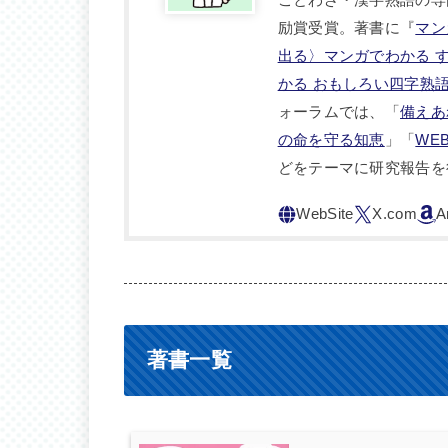
励賞受賞。著書に『
マン
出る〉マンガでわかる 
かる おもしろい四字熟
ォーラムでは、「
備えあ
の命を守る知恵
」「
WE
どをテーマに研究報告を
著書一覧