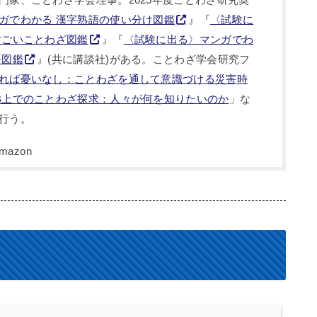
ガでわかる 漢字熟語の使い分け図鑑
』『
〈試験に
すごいことわざ図鑑
』『
〈試験に出る〉マンガでわ
語図鑑
』(共に講談社)がある。ことわざ学会研究フ
れば憂いなし：ことわざを通して意識づける災害時
B上でのことわざ探求：人々が何を知りたいのか
」な
行う。