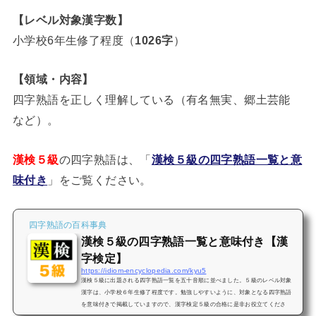
【レベル対象漢字数】
小学校6年生修了程度（
1026字
）
【領域・内容】
四字熟語を正しく理解している（有名無実、郷土芸能
など）。
漢検５級
の四字熟語は、「
漢検５級の四字熟語一覧と意
味付き
」をご覧ください。
四字熟語の百科事典
漢検５級の四字熟語一覧と意味付き【漢
字検定】
https://idiom-encyclopedia.com/kyu5
漢検５級に出題される四字熟語一覧を五十音順に並べました。５級のレベル対象
漢字は、小学校６年生修了程度です。勉強しやすいように、対象となる四字熟語
を意味付きで掲載していますので、漢字検定５級の合格に是非お役立てくださ