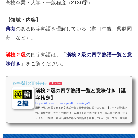
高校卒業・大学・一般程度（
2136字
）
【領域・内容】
典拠
のある四字熟語を理解している（鶏口牛後、呉越同
舟 など）。
漢検２級
の四字熟語は、「
漢検２級の四字熟語一覧と意
味付き
」をご覧ください。
四字熟語の百科事典
1 Pocket
漢検２級の四字熟語一覧と意味付き【漢
字検定】
https://idiom-encyclopedia.com/kyu2
漢検２級に出題される四字熟語一覧を五十音順に並べました。【レベル対象漢字
数】高校卒業・大学・一般程度（2136字）常用漢字がすべて読み書き活用できる
レベル。【領域・内容】典拠のある四字熟語を理解している（鶏口牛後、呉越同
舟 など）。典拠のある四字熟語一覧は、「四字熟語の典拠・出典一覧」をご覧
ください。勉強しやすいように、対象となる四字熟語を意味付きで掲載していま
すので、漢字検定２級の合格に是非お役立てください。その他の級はこちらをご