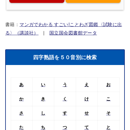
書籍：
マンガでわかる すごい!ことわざ図鑑〈試験に出
る〉（講談社）
|
国立国会図書館データ
四字熟語を５０音別に検索
あ
い
う
え
お
か
き
く
け
こ
さ
し
す
せ
そ
た
ち
つ
て
と