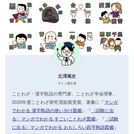
北澤篤史
サイト責任者
ことわざ・漢字熟語の専門家、ことわざ学会理事。
2025年度ことわざ研究奨励賞受賞。著書に『
マンガ
でわかる 漢字熟語の使い分け図鑑
』『
〈試験に出
る〉マンガでわかる すごいことわざ図鑑
』『
〈試験
に出る〉マンガでわかる おもしろい四字熟語図鑑
』