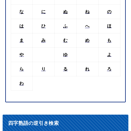
な
に
ぬ
ね
の
は
ひ
ふ
へ
ほ
ま
み
む
め
も
や
ゆ
よ
ら
り
る
れ
ろ
わ
四字熟語の逆引き検索