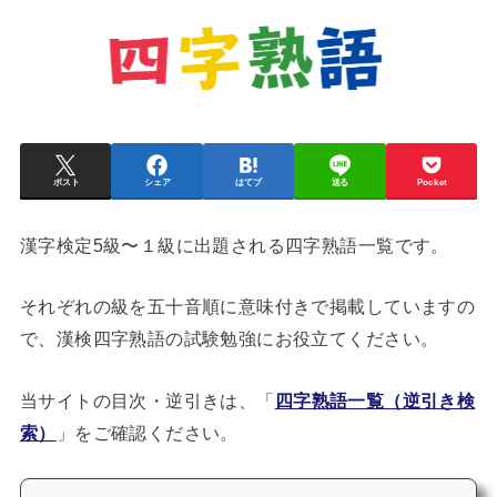
ポスト
シェア
はてブ
送る
Pocket
漢字検定5級〜１級に出題される四字熟語一覧です。
それぞれの級を五十音順に意味付きで掲載していますの
で、漢検四字熟語の試験勉強にお役立てください。
当サイトの目次・逆引きは、「
四字熟語一覧（逆引き検
索）
」をご確認ください。