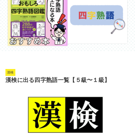
漢検
漢検に出る四字熟語一覧【５級〜１級】