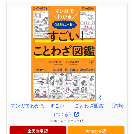
マンガでわかる すごい！ ことわざ図鑑 〈試験
に出る〉
posted with
カエレバ
楽天市場
Amazon