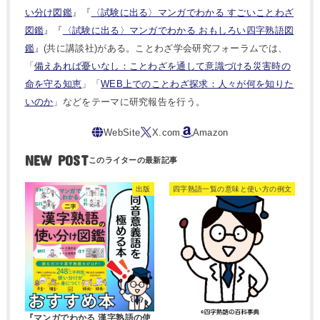
い分け図鑑
』『
〈試験に出る〉マンガでわかる すごいことわざ
図鑑
』『
〈試験に出る〉マンガでわかる おもしろい四字熟語図
鑑
』(共に講談社)がある。ことわざ学会研究フォーラムでは、
「
備えあれば憂いなし：ことわざを通して意識づける災害時の
命を守る知恵
」「
WEB上でのことわざ探求：人々が何を知りた
いのか
」などをテーマに研究報告を行う。
NEW POST
出版
四字熟語一覧の意味と使い方の例文
『マンガでわかる 漢字熟語の使