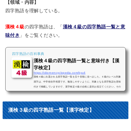
【領域・内容】
四字熟語を理解している。
漢検４級
の四字熟語は、「
漢検４級の四字熟語一覧と意
味付き
」をご覧ください。
四字熟語の百科事典
漢検４級の四字熟語一覧と意味付き【漢
字検定】
https://idiom-encyclopedia.com/kyu4
漢検４級に出題される四字熟語一覧を五十音順に並べました。４級のレベル対象
漢字は、中学校在学程度です。勉強しやすいように、対象となる四字熟語を意味
付きで掲載していますので、漢字検定４級の合格に是非お役立てください。その
他の級はこちらをご覧ください。【索引】漢検4級の四字熟語 検索あ行か行さ行た
行な行は行ま行や行ら行わ行「あ行」漢検４級の四字熟語一覧合縁奇縁【あいえ
んきえん】人と人との関係で、互いに親しくなったり、いがみあったりする、そ
れは不思議な因縁によるものだという事。男女、夫婦、友人の巡り合...
漢検３級の四字熟語一覧【漢字検定】