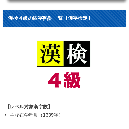
い。その他の級はこちらをごらん下さい。【索引】漢検５級の四字熟語 検索あ行
か行さ行た行な行は行ま行や行ら行わ行「あ行」漢検５級の四字熟語一覧悪衣悪
食【あくいあくしょく】質素で粗末な衣服や食物。豊かでない生活のたとえ。悪
因悪果【あくいんあっか】悪い行為には、必ず悪い結果や報いがあること...
漢検４級の四字熟語一覧【漢字検定】
【レベル対象漢字数】
中学校在学程度（
1339字
）