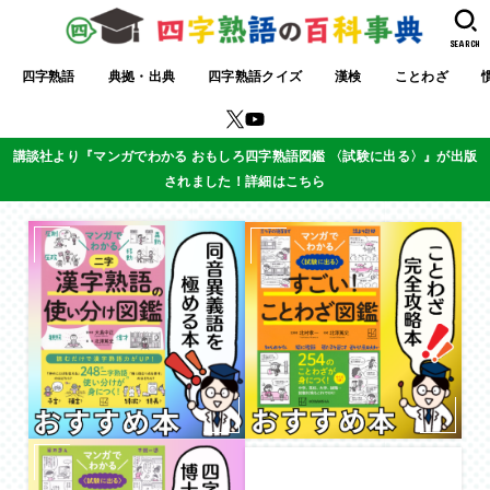
SEARCH
四字熟語
典拠・出典
四字熟語クイズ
漢検
ことわざ
講談社より『マンガでわかる おもしろ四字熟語図鑑 〈試験に出る〉』が出版
されました！詳細はこちら