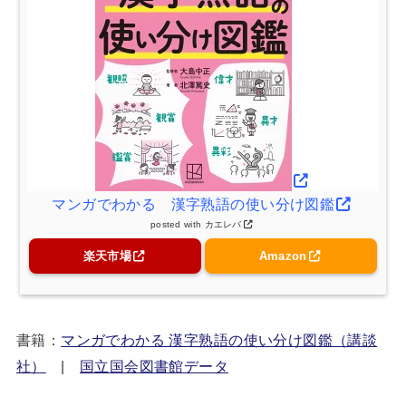
マンガでわかる 漢字熟語の使い分け図鑑
posted with
カエレバ
楽天市場
Amazon
書籍：
マンガでわかる 漢字熟語の使い分け図鑑（講談
社）
|
国立国会図書館データ