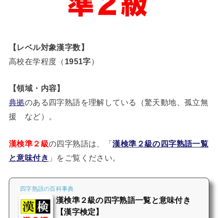
【レベル対象漢字数】
高校在学程度（
1951字
）
【領域・内容】
典拠
のある四字熟語を理解している（驚天動地、孤立無
援 など）。
漢検準２級
の四字熟語は、「
漢検準２級の四字熟語一覧
と意味付き
」をご覧ください。
四字熟語の百科事典
漢検準２級の四字熟語一覧と意味付き
【漢字検定】