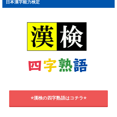
日本漢字能力検定
⭐漢検の四字熟語はコチラ⭐