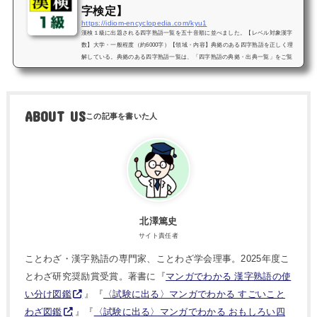
字検定】
https://idiom-encyclopedia.com/kyu1
漢検１級に出題される四字熟語一覧を五十音順に並べました。【レベル対象漢字
数】大学・一般程度（約6000字）【領域・内容】典拠のある四字熟語を正しく理
解している。典拠のある四字熟語一覧は、「四字熟語の典拠・出典一覧」をご覧
ください。勉強しやすいように、対象となる四字熟語を意味付きで掲載していま
すので、漢字検定1級の合格に是非お役立てください。その他の級はこちらをご覧
ください。【索引】漢検１級の四字熟語 検索あ行か行さ行た行な行は行ま行や行
ら行わ行「あ行」漢検１級の四字熟語一覧哀鳴啾啾（あいめいしゅう...
ABOUT US
北澤篤史
サイト責任者
ことわざ・漢字熟語の専門家、ことわざ学会理事。2025年度こ
とわざ研究奨励賞受賞。著書に『
マンガでわかる 漢字熟語の使
い分け図鑑
』『
〈試験に出る〉マンガでわかる すごいこと
わざ図鑑
』『
〈試験に出る〉マンガでわかる おもしろい四