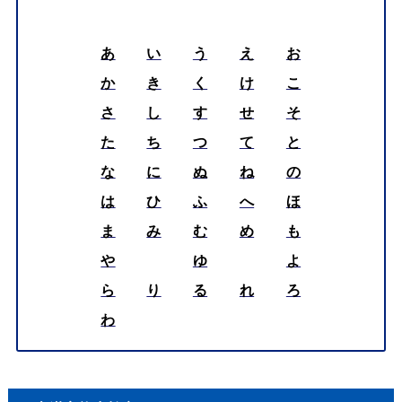
あ
い
う
え
お
か
き
く
け
こ
さ
し
す
せ
そ
た
ち
つ
て
と
な
に
ぬ
ね
の
は
ひ
ふ
へ
ほ
ま
み
む
め
も
や
ゆ
よ
ら
り
る
れ
ろ
わ