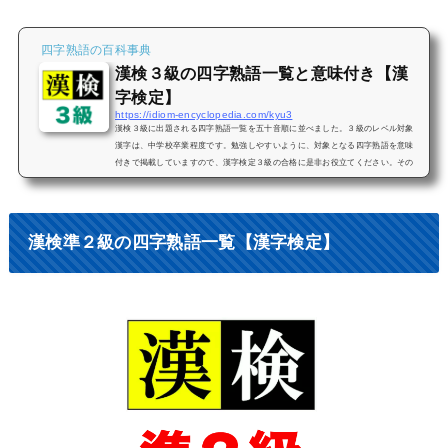
四字熟語の百科事典
漢検３級の四字熟語一覧と意味付き【漢
字検定】
https://idiom-encyclopedia.com/kyu3
漢検３級に出題される四字熟語一覧を五十音順に並べました。３級のレベル対象
漢字は、中学校卒業程度です。勉強しやすいように、対象となる四字熟語を意味
付きで掲載していますので、漢字検定３級の合格に是非お役立てください。その
他の級はこちらをご覧ください。【索引】漢検3級の四字熟語 検索あ行か行さ行た
行な行は行ま行や行ら行わ行「あ行」漢検３級の四字熟語一覧哀哀父母【あいあ
いふぼ】子を生み育ててくれた父母の苦労を悲しみ感謝すること。苦労を重ねた
父母の死をいたんでその恩に報いることが出来なかったことを嘆いた...
漢検準２級の四字熟語一覧【漢字検定】