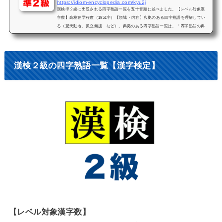
https://idiom-encyclopedia.com/kyu2j
漢検準２級に出題される四字熟語一覧を五十音順に並べました。【レベル対象漢
字数】高校在学程度（1951字）【領域・内容】典拠のある四字熟語を理解してい
る（驚天動地、孤立無援 など）。典拠のある四字熟語一覧は、「四字熟語の典
拠・出典一覧」をご覧ください。勉強しやすいように、対象となる四字熟語を意
味付きで掲載していますので、漢字検定準２級の合格に是非お役立てください。
その他の級はこちらをご覧ください。【索引】漢検準２級の四字熟語 検索あ行か
行さ行た行な行は行ま行や行ら行わ行「あ行」漢検準２級の四字熟語一...
漢検２級の四字熟語一覧【漢字検定】
【レベル対象漢字数】