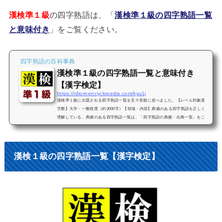
漢検準１級
の四字熟語は、「
漢検準１級の四字熟語一覧
と意味付き
」をご覧ください。
四字熟語の百科事典
漢検準１級の四字熟語一覧と意味付き
【漢字検定】
https://idiom-encyclopedia.com/kyu1j
漢検準１級に出題される四字熟語一覧を五十音順に並べました。【レベル対象漢
字数】大学・一般程度（約3000字）【領域・内容】典拠のある四字熟語を正しく
理解している。典拠のある四字熟語一覧は、「四字熟語の典拠・出典一覧」をご
覧ください。勉強しやすいように、対象となる四字熟語を意味付きで掲載してい
ますので、漢字検定準１級の合格に是非お役立てください。その他の級はこちら
をご覧ください。【索引】漢検準１級の四字熟語 検索あ行か行さ行た行な行は行
ま行や行ら行わ行「あ行」漢検準１級の四字熟語一覧愛及屋烏（あいき...
漢検１級の四字熟語一覧【漢字検定】