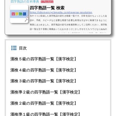
四字熟語の百科事典
4 Pockets
四字熟語一覧 検索
https://idiom-encyclopedia.com/reverse-resolution
当サイトに収録した四字熟語の逆引き検索一覧です。日常生活のちょっとした会
話や、手紙、スピーチなど必要な場面で必要な表現をすばやく検索できるように
簡潔にまとめました。四字熟語の逆引き検索辞典としてご活用ください。四字熟
語一覧を五十音順に検索あいうえおかきくけこさしすせそたちつてとなにぬねの
はひふへほまみむめもや ゆ よらりるれろわ四字熟語のまとめ記事一覧（意味付
き）四字熟語「学習」■迷ったらコレ！四字熟語を学習する為のまとめ記事四字熟
語の五十音順一覧【四字熟語100選】有名な四字熟語と意味解説小学生...
目次
漢検５級の四字熟語一覧【漢字検定】
漢検４級の四字熟語一覧【漢字検定】
漢検３級の四字熟語一覧【漢字検定】
漢検準２級の四字熟語一覧【漢字検定】
漢検２級の四字熟語一覧【漢字検定】
漢検準１級の四字熟語一覧【漢字検定】