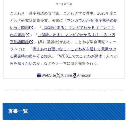
サイト責任者
ことわざ・漢字熟語の専門家、ことわざ学会理事。2025年度こ
とわざ研究奨励賞受賞。著書に『
マンガでわかる 漢字熟語の使
い分け図鑑
』『
〈試験に出る〉マンガでわかる すごいこと
わざ図鑑
』『
〈試験に出る〉マンガでわかる おもしろい四
字熟語図鑑
』(共に講談社)がある。ことわざ学会研究フォー
ラムでは、「
備えあれば憂いなし：ことわざを通して意識づけ
る災害時の命を守る知恵
」「
WEB上でのことわざ探求：人々が
何を知りたいのか
」などをテーマに研究報告を行う。
著書一覧