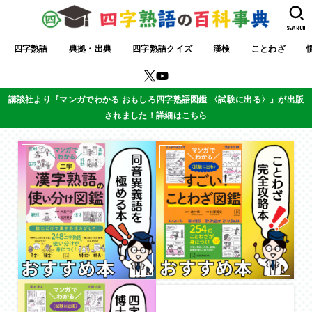
SEARCH
四字熟語
典拠・出典
四字熟語クイズ
漢検
ことわざ
講談社より『マンガでわかる おもしろ四字熟語図鑑 〈試験に出る〉』が出版
されました！詳細はこちら