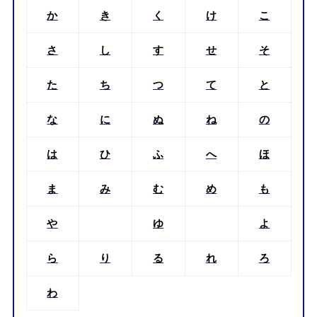
か
き
く
け
こ
さ
し
す
せ
そ
た
ち
つ
て
と
な
に
ぬ
ね
の
は
ひ
ふ
へ
ほ
ま
み
む
め
も
や
ゆ
よ
ら
り
る
れ
ろ
わ