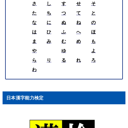
さ
し
す
せ
そ
た
ち
つ
て
と
な
に
ぬ
ね
の
は
ひ
ふ
へ
ほ
ま
み
む
め
も
や
ゆ
よ
ら
り
る
れ
ろ
わ
日本漢字能力検定