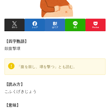
ポスト
シェア
はてブ
送る
Pocket
【四字熟語】
鼓腹撃壌
「腹を鼓し、壌を撃つ」とも読む。
【読み方】
こふくげきじょう
【意味】