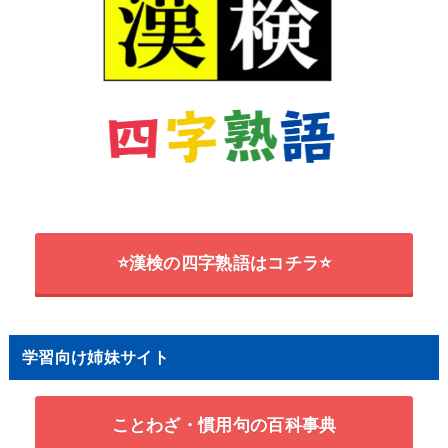
⭐漢検の四字熟語はコチラ⭐
学習向け姉妹サイト
ことわざ・慣用句の百科事典