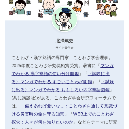
北澤篤史
サイト責任者
ことわざ・漢字熟語の専門家、ことわざ学会理事。
2025年度ことわざ研究奨励賞受賞。著書に『
マンガ
でわかる 漢字熟語の使い分け図鑑
』『
〈試験に出
る〉マンガでわかる すごいことわざ図鑑
』『
〈試験
に出る〉マンガでわかる おもしろい四字熟語図鑑
』
(共に講談社)がある。ことわざ学会研究フォーラムで
は、「
備えあれば憂いなし：ことわざを通して意識づ
ける災害時の命を守る知恵
」「
WEB上でのことわざ
探求：人々が何を知りたいのか
」などをテーマに研究