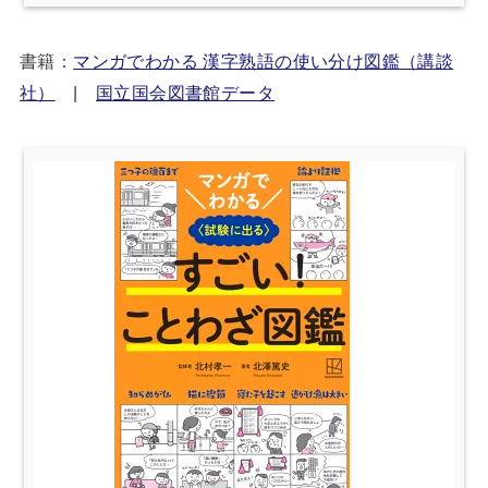
書籍：
マンガでわかる 漢字熟語の使い分け図鑑（講談
社）
|
国立国会図書館データ