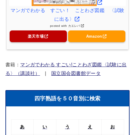
マンガでわかる すごい！ ことわざ図鑑 〈試験
に出る〉
posted with
カエレバ
楽天市場
Amazon
書籍：
マンガでわかる すごい!ことわざ図鑑〈試験に出
る〉（講談社）
|
国立国会図書館データ
四字熟語を５０音別に検索
あ
い
う
え
お