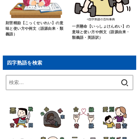
刻苦精励【こっくせいれい】の意
一所懸命【いっしょけんめい】の
味と使い方や例文（語源由来・類
意味と使い方や例文（語源由来・
義語）
類義語・英語訳）
四字熟語を検索
検
索: