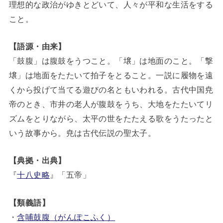
理想的な政治がゆきとどいて、人々が平和な生活をする
こと。
【語源・由来】
「鼓腹」は腹鼓をうつこと。「壌」は地面のこと。「撃
壌」は地面をたたいて拍子をとること。一説に履物を遠
くから投げて当てる遊びの名ともいわれる。古代中国尭
帝のとき、市井の老人が腹鼓をうち、大地をたたいてリ
ズムをとりながら、太平の世をたたえる歌をうたったと
いう故事から。尭は古代伝説の聖太子。
【典拠・出典】
『
十八史略
』「五帝」
【類義語】
・
含哺鼓腹（がんぽこふく）