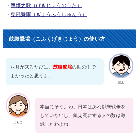
・
撃壌之歌（げきじょうのうた）
・
尭風舜雨（ぎょうふうしゅんう）
鼓腹撃壌（こふくげきじょう）の使い方
八月が来るたびに、
鼓腹撃壌
の世の中で
よかったと思うよ。
健太
本当にそうよね。日本はあれ以来戦争を
していないし、飢え死にする人の数は激
ともこ
減したわよね。