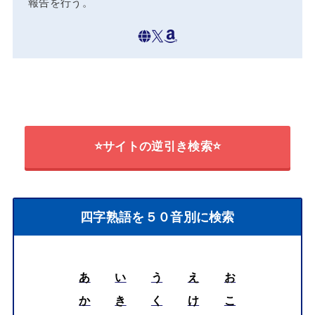
報告を行う。
⭐サイトの逆引き検索⭐
四字熟語を５０音別に検索
あ
い
う
え
お
か
き
く
け
こ