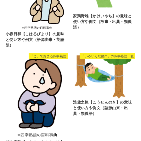
家鶏野雉【かけいやち】の意味と
使い方や例文（故事・出典・類義
語）
小春日和【こはるびより】の意味
と使い方や例文（語源由来・英語
訳）
「こ」で始まる四字熟語
「いろいろな動作」の四字熟語一覧
浩然之気【こうぜんのき】の意味
と使い方や例文（語源由来・出
典・類義語）