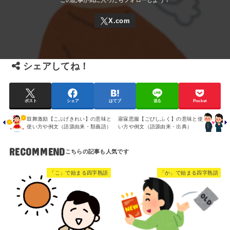
シェアしてね！
ポスト
シェア
はてブ
送る
Pocket
鼓舞激励【こぶげきれい】の意味と
寤寐思服【ごびしふく】の意味と使
使い方や例文（語源由来・類義語）
い方や例文（語源由来・出典）
RECOMMEND
「こ」で始まる四字熟語
「か」で始まる四字熟語