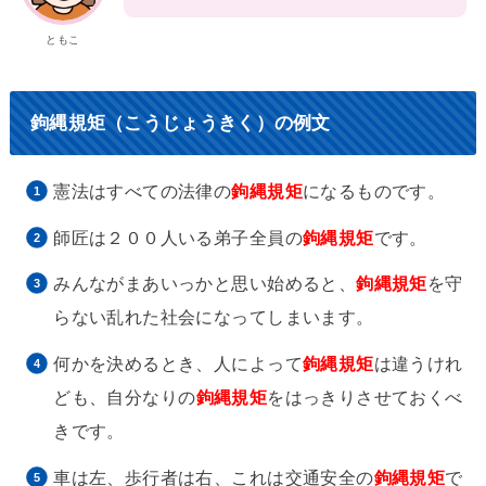
ともこ
鉤縄規矩（こうじょうきく）の例文
憲法はすべての法律の
鉤縄規矩
になるものです。
師匠は２００人いる弟子全員の
鉤縄規矩
です。
みんながまあいっかと思い始めると、
鉤縄規矩
を守
らない乱れた社会になってしまいます。
何かを決めるとき、人によって
鉤縄規矩
は違うけれ
ども、自分なりの
鉤縄規矩
をはっきりさせておくべ
きです。
車は左、歩行者は右、これは交通安全の
鉤縄規矩
で