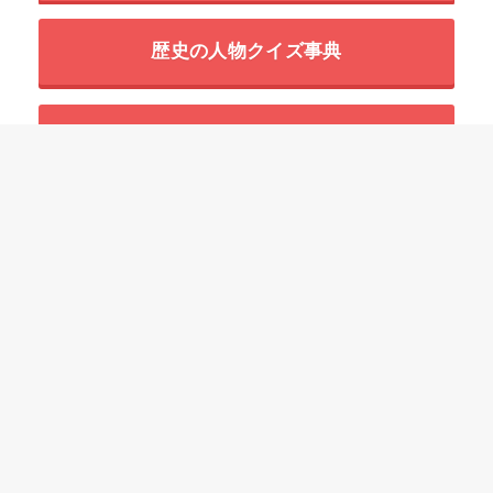
歴史の人物クイズ事典
世界の超危険生物データベース
HOME
四字熟語一覧の意味と使い方の例文
「こ」で始まる四字熟語
鉤縄規矩【こうじょうきく】の意味と使い方や例文（語源由来・出典・類義
語）
ことわざ
慣用句
故事成語
二字熟語
三字熟語
四字熟語
プライバシーポリシー
参考文献
免責事項
運営情報
お問い合わせ