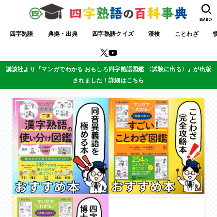
SEARCH
四字熟語
典拠・出典
四字熟語クイズ
漢検
ことわざ
講談社より『マンガでわかる おもしろ四字熟語図鑑 〈試験に出る〉』が出版
されました！詳細はこちら