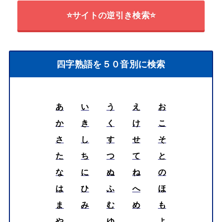
⭐サイトの逆引き検索⭐
四字熟語を５０音別に検索
あ
い
う
え
お
か
き
く
け
こ
さ
し
す
せ
そ
た
ち
つ
て
と
な
に
ぬ
ね
の
は
ひ
ふ
へ
ほ
ま
み
む
め
も
や
ゆ
よ