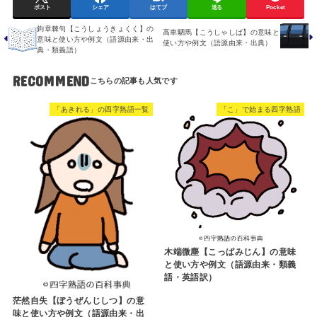
ポスト
シェア
はてブ
送る
Pocket
鉤章棘句【こうしょうきょくく】の
高車駟馬【こうしゃしば】の意味と
意味と使い方や例文（語源由来・出
使い方や例文（語源由来・出典）
典・類義語）
RECOMMEND
「あきれる」の四字熟語一覧
「こ」で始まる四字熟語
木端微塵【こっぱみじん】の意味
と使い方や例文（語源由来・類義
語・英語訳）
茫然自失【ぼうぜんじしつ】の意
味と使い方や例文（語源由来・出