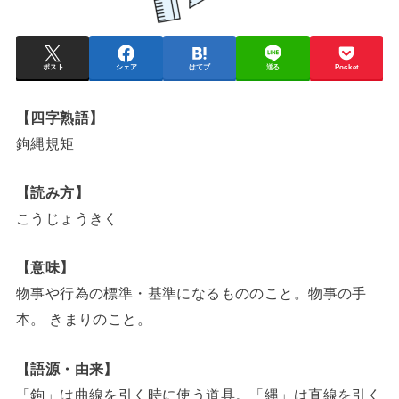
ポスト
シェア
はてブ
送る
Pocket
【四字熟語】
鉤縄規矩
【読み方】
こうじょうきく
【意味】
物事や行為の標準・基準になるもののこと。物事の手
本。 きまりのこと。
【語源・由来】
「鉤」は曲線を引く時に使う道具。「縄」は直線を引く