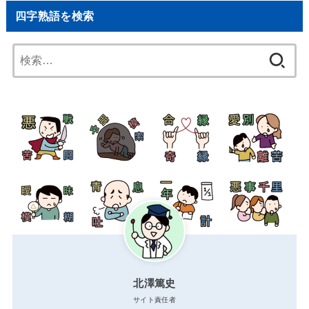
四字熟語を検索
検
索:
北澤篤史
サイト責任者