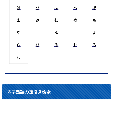
は
ひ
ふ
へ
ほ
ま
み
む
め
も
や
ゆ
よ
ら
り
る
れ
ろ
わ
四字熟語の逆引き検索