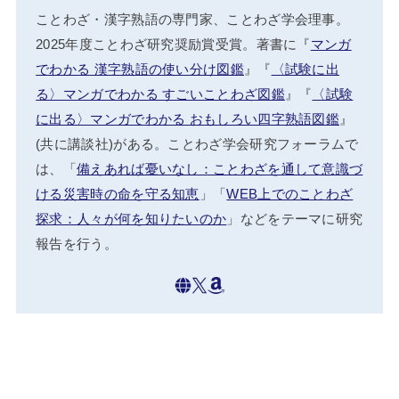
ことわざ・漢字熟語の専門家、ことわざ学会理事。
2025年度ことわざ研究奨励賞受賞。著書に『
マンガ
でわかる 漢字熟語の使い分け図鑑
』『
〈試験に出
る〉マンガでわかる すごいことわざ図鑑
』『
〈試験
に出る〉マンガでわかる おもしろい四字熟語図鑑
』
(共に講談社)がある。ことわざ学会研究フォーラムで
は、「
備えあれば憂いなし：ことわざを通して意識づ
ける災害時の命を守る知恵
」「
WEB上でのことわざ
探求：人々が何を知りたいのか
」などをテーマに研究
報告を行う。