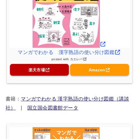
マンガでわかる 漢字熟語の使い分け図鑑
posted with
カエレバ
楽天市場
Amazon
書籍：
マンガでわかる 漢字熟語の使い分け図鑑（講談
社）
|
国立国会図書館データ