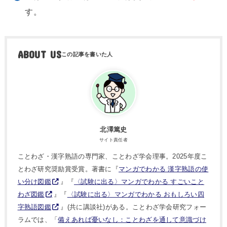
す。
ABOUT US
北澤篤史
サイト責任者
ことわざ・漢字熟語の専門家、ことわざ学会理事。2025年度こ
とわざ研究奨励賞受賞。著書に『
マンガでわかる 漢字熟語の使
い分け図鑑
』『
〈試験に出る〉マンガでわかる すごいこと
わざ図鑑
』『
〈試験に出る〉マンガでわかる おもしろい四
字熟語図鑑
』(共に講談社)がある。ことわざ学会研究フォー
ラムでは、「
備えあれば憂いなし：ことわざを通して意識づけ