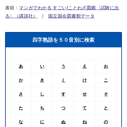
書籍：
マンガでわかる すごい!ことわざ図鑑〈試験に出
る〉（講談社）
|
国立国会図書館データ
四字熟語を５０音別に検索
あ
い
う
え
お
か
き
く
け
こ
さ
し
す
せ
そ
た
ち
つ
て
と
な
に
ぬ
ね
の