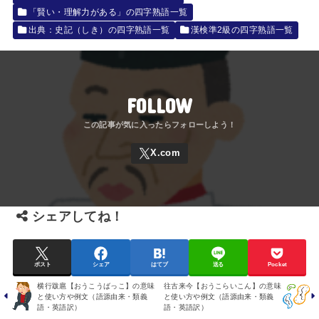
「賢い・理解力がある」の四字熟語一覧
出典：史記（しき）の四字熟語一覧
漢検準2級の四字熟語一覧
FOLLOW
シェアしてね！
ポスト
シェア
はてブ
送る
Pocket
横行跋扈【おうこうばっこ】の意味
往古来今【おうこらいこん】の意味
と使い方や例文（語源由来・類義
と使い方や例文（語源由来・類義
語・英語訳）
語・英語訳）