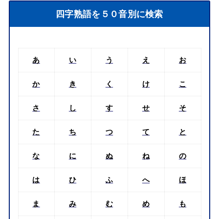
四字熟語を５０音別に検索
あ
い
う
え
お
か
き
く
け
こ
さ
し
す
せ
そ
た
ち
つ
て
と
な
に
ぬ
ね
の
は
ひ
ふ
へ
ほ
ま
み
む
め
も