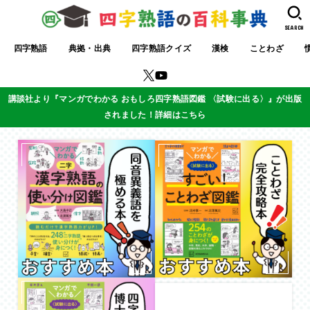
SEARCH
四字熟語
典拠・出典
四字熟語クイズ
漢検
ことわざ
講談社より『マンガでわかる おもしろ四字熟語図鑑 〈試験に出る〉』が出版
されました！詳細はこちら