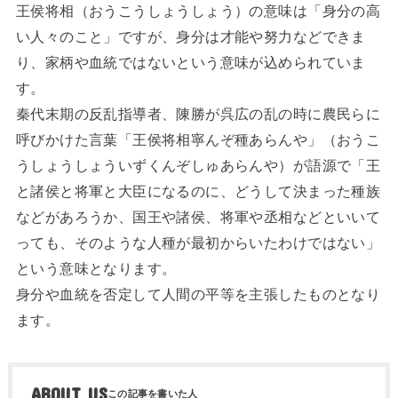
王侯将相（おうこうしょうしょう）の意味は「身分の高
い人々のこと」ですが、身分は才能や努力などできま
り、家柄や血統ではないという意味が込められていま
す。
秦代末期の反乱指導者、陳勝が呉広の乱の時に農民らに
呼びかけた言葉「王侯将相寧んぞ種あらんや」（おうこ
うしょうしょういずくんぞしゅあらんや）が語源で「王
と諸侯と将軍と大臣になるのに、どうして決まった種族
などがあろうか、国王や諸侯、将軍や丞相などといいて
っても、そのような人種が最初からいたわけではない」
という意味となります。
身分や血統を否定して人間の平等を主張したものとなり
ます。
ABOUT US