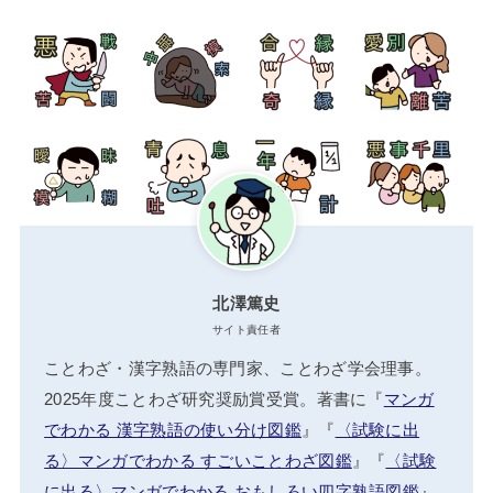
北澤篤史
サイト責任者
ことわざ・漢字熟語の専門家、ことわざ学会理事。
2025年度ことわざ研究奨励賞受賞。著書に『
マンガ
でわかる 漢字熟語の使い分け図鑑
』『
〈試験に出
る〉マンガでわかる すごいことわざ図鑑
』『
〈試験
に出る〉マンガでわかる おもしろい四字熟語図鑑
』