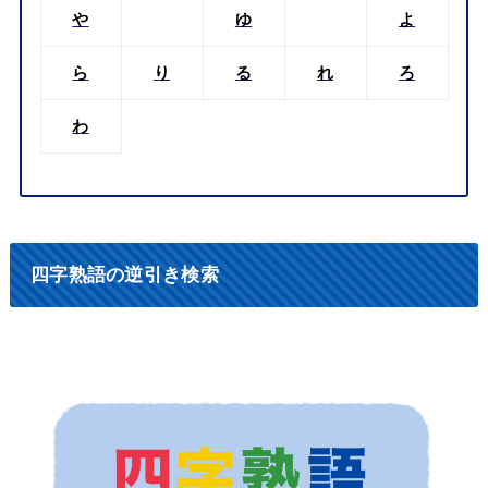
や
ゆ
よ
ら
り
る
れ
ろ
わ
四字熟語の逆引き検索