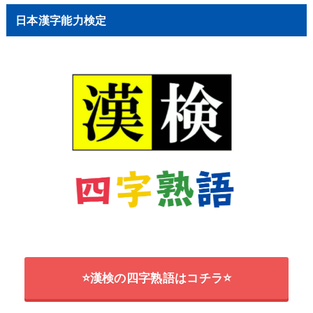
日本漢字能力検定
⭐漢検の四字熟語はコチラ⭐