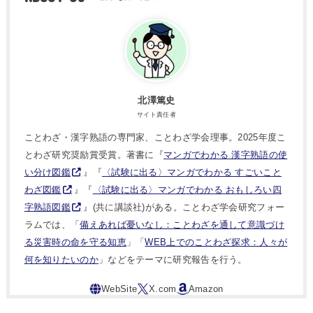
北澤篤史
サイト責任者
ことわざ・漢字熟語の専門家、ことわざ学会理事。2025年度こ
とわざ研究奨励賞受賞。著書に『
マンガでわかる 漢字熟語の使
い分け図鑑
』『
〈試験に出る〉マンガでわかる すごいこと
わざ図鑑
』『
〈試験に出る〉マンガでわかる おもしろい四
字熟語図鑑
』(共に講談社)がある。ことわざ学会研究フォー
ラムでは、「
備えあれば憂いなし：ことわざを通して意識づけ
る災害時の命を守る知恵
」「
WEB上でのことわざ探求：人々が
何を知りたいのか
」などをテーマに研究報告を行う。