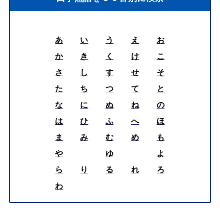
あ
い
う
え
お
か
き
く
け
こ
さ
し
す
せ
そ
た
ち
つ
て
と
な
に
ぬ
ね
の
は
ひ
ふ
へ
ほ
ま
み
む
め
も
や
ゆ
よ
ら
り
る
れ
ろ
わ