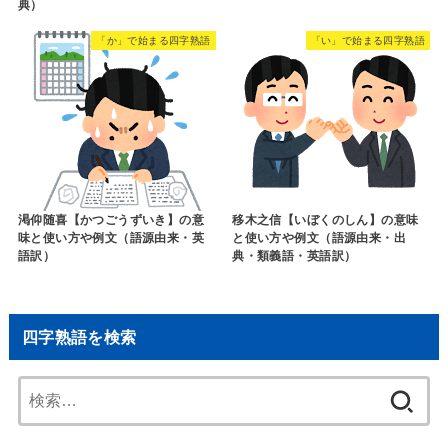
典）
「か」で始まる四字熟語
「い」で始まる四字熟語
渇仰随喜【かつごうずいき】の意
移木之信【いぼくのしん】の意味
味と使い方や例文（語源由来・英
と使い方や例文（語源由来・出
語訳）
典・類義語・英語訳）
四字熟語を検索
検
索: