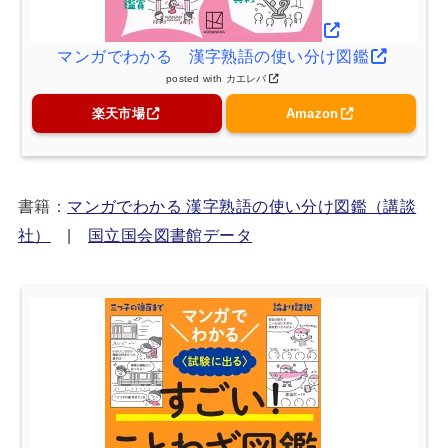
マンガでわかる 漢字熟語の使い分け図鑑
posted with
カエレバ
楽天市場
Amazon
書籍：
マンガでわかる 漢字熟語の使い分け図鑑（講談
社）
|
国立国会図書館データ