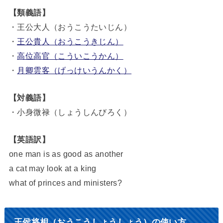
【類義語】
・王公大人（おうこうたいじん）
・
王公貴人（おうこうきじん）
・
高位高官（こういこうかん）
・
月卿雲客（げっけいうんかく）
【対義語】
・小身微禄（しょうしんびろく）
【英語訳】
one man is as good as another
a cat may look at a king
what of princes and ministers?
王侯将相（おうこうしょうしょう）の使い方