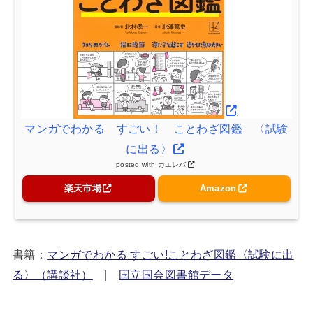
マンガでわかる すごい！ ことわざ図鑑 〈試験
に出る〉
posted with
カエレバ
楽天市場
Amazon
書籍：
マンガでわかる すごい!ことわざ図鑑〈試験に出
る〉（講談社）
|
国立国会図書館データ