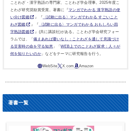
ことわざ・漢字熟語の専門家、ことわざ学会理事。2025年度こ
とわざ研究奨励賞受賞。著書に『
マンガでわかる 漢字熟語の使
い分け図鑑
』『
〈試験に出る〉マンガでわかる すごいこと
わざ図鑑
』『
〈試験に出る〉マンガでわかる おもしろい四
字熟語図鑑
』(共に講談社)がある。ことわざ学会研究フォー
ラムでは、「
備えあれば憂いなし：ことわざを通して意識づけ
る災害時の命を守る知恵
」「
WEB上でのことわざ探求：人々が
何を知りたいのか
」などをテーマに研究報告を行う。
著書一覧