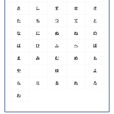
さ
し
す
せ
そ
た
ち
つ
て
と
な
に
ぬ
ね
の
は
ひ
ふ
へ
ほ
ま
み
む
め
も
や
ゆ
よ
ら
り
る
れ
ろ
わ