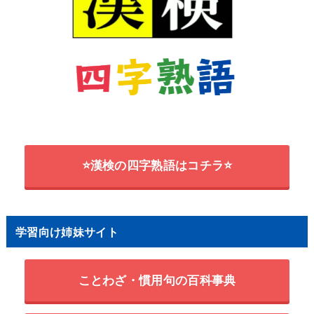
⭐漢検の四字熟語はコチラ⭐
学習向け姉妹サイト
ことわざ・慣用句の百科事典