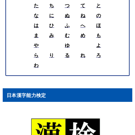
た
ち
つ
て
と
な
に
ぬ
ね
の
は
ひ
ふ
へ
ほ
ま
み
む
め
も
や
ゆ
よ
ら
り
る
れ
ろ
わ
日本漢字能力検定