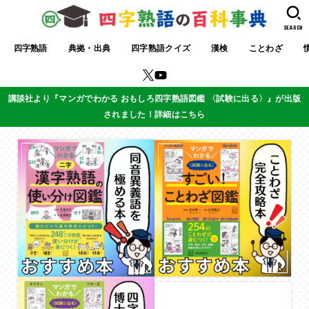
SEARCH
四字熟語
典拠・出典
四字熟語クイズ
漢検
ことわざ
講談社より『マンガでわかる おもしろ四字熟語図鑑 〈試験に出る〉』が出版
されました！詳細はこちら