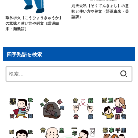
則天去私【そくてんきょし】の意
味と使い方や例文（語源由来・英
語訳）
敲氷求火【こうひょうきゅうか】
の意味と使い方や例文（語源由
来・類義語）
四字熟語を検索
検
索: