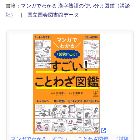
書籍：
マンガでわかる 漢字熟語の使い分け図鑑（講談
社）
|
国立国会図書館データ
マンガでわかる すごい！ ことわざ図鑑 〈試験