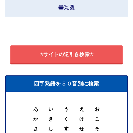
⭐サイトの逆引き検索⭐
四字熟語を５０音別に検索
あ
い
う
え
お
か
き
く
け
こ
さ
し
す
せ
そ