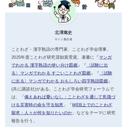
北澤篤史
サイト責任者
ことわざ・漢字熟語の専門家、ことわざ学会理事。
2025年度ことわざ研究奨励賞受賞。著書に『
マンガ
でわかる 漢字熟語の使い分け図鑑
』『
〈試験に出
る〉マンガでわかる すごいことわざ図鑑
』『
〈試験
に出る〉マンガでわかる おもしろい四字熟語図鑑
』
(共に講談社)がある。ことわざ学会研究フォーラムで
は、「
備えあれば憂いなし：ことわざを通して意識づ
ける災害時の命を守る知恵
」「
WEB上でのことわざ
探求：人々が何を知りたいのか
」などをテーマに研究
報告を行う。