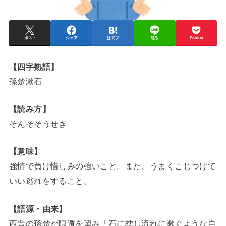
ポスト
シェア
はてブ
送る
Pocket
【四字熟語】
孫楚漱石
【読み方】
そんそそうせき
【意味】
強情で負け惜しみの強いこと。また、うまくこじつけて
いい逃れをすること。
【語源・由来】
西晋の孫楚が隠遁を望み「石に枕し流れに漱ぐような自