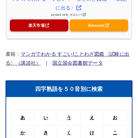
に出る〉
posted with
カエレバ
楽天市場
Amazon
書籍：
マンガでわかる すごい!ことわざ図鑑〈試験に出
る〉（講談社）
|
国立国会図書館データ
四字熟語を５０音別に検索
あ
い
う
え
お
か
き
く
け
こ