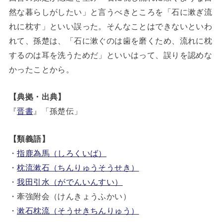
然な暮らしがしたい」と言うべきところを「石に漱ぎ流
れに枕す」といい誤った。そんなことはできないといわ
れて、孫楚は、「石に漱ぐのは歯を磨くため、流れに枕
するのは耳を洗うためだ」といいはって、誤りを認めな
かったことから。
【典拠・出典】
『
晋書
』「孫楚伝」
【類義語】
・
指鹿為馬（しろくいば）
・
枕流漱石（ちんりゅうそうせき）
・
我田引水（がでんいんすい）
・牽強附会（けんきょうふかい）
・
漱石枕流（そうせきちんりゅう）