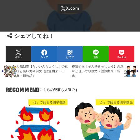
シェアしてね！
ポスト
シェア
はてブ
送る
Pocket
大隠朝市【たいいんちょうし】の意
樽俎折衝【そんそせっしょう】の意
味と使い方や例文（語源由来・出
味と使い方や例文（語源由来・出
典・類義語）
典）
RECOMMEND
「は」で始まる四字熟語
「か」で始まる四字熟語