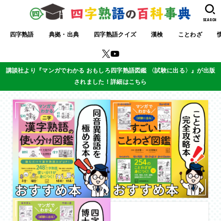
SEARCH
四字熟語
典拠・出典
四字熟語クイズ
漢検
ことわざ
講談社より『マンガでわかる おもしろ四字熟語図鑑 〈試験に出る〉』が出版
されました！詳細はこちら