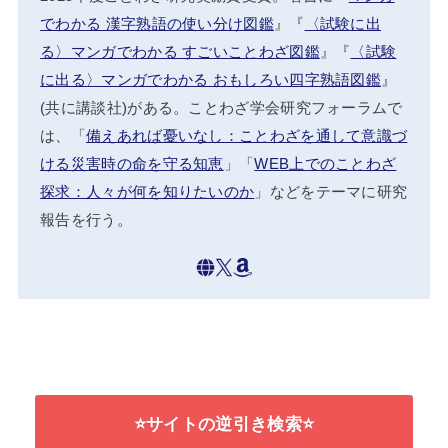
でわかる 漢字熟語の使い分け図鑑
』『
〈試験に出
る〉マンガでわかる すごいことわざ図鑑
』『
〈試験
に出る〉マンガでわかる おもしろい四字熟語図鑑
』
(共に講談社)がある。ことわざ学会研究フォーラムで
は、「
備えあれば憂いなし：ことわざを通して意識づ
ける災害時の命を守る知恵
」「
WEB上でのことわざ
探求：人々が何を知りたいのか
」などをテーマに研究
報告を行う。
⭐サイトの逆引き検索⭐