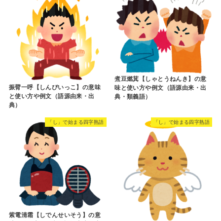
煮豆燃萁【しゃとうねんき】の意
振臂一呼【しんぴいっこ】の意味
味と使い方や例文（語源由来・出
と使い方や例文（語源由来・出
典・類義語）
典）
「し」で始まる四字熟語
「し」で始まる四字熟語
紫電清霜【しでんせいそう】の意