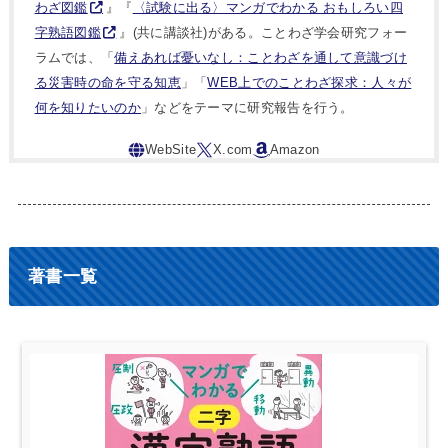
わざ図鑑
』『
〈試験に出る〉マンガでわかる おもしろい四
字熟語図鑑
』(共に講談社)がある。ことわざ学会研究フォー
ラムでは、「
備えあれば憂いなし：ことわざを通して意識づけ
る災害時の命を守る知恵
」「
WEB上でのことわざ探求：人々が
何を知りたいのか
」などをテーマに研究報告を行う。
著書一覧