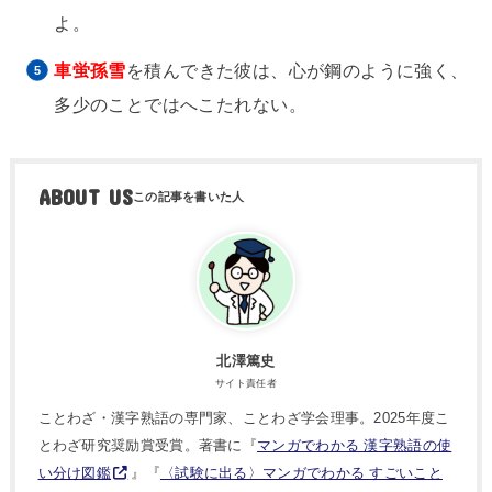
よ。
車蛍孫雪
を積んできた彼は、心が鋼のように強く、
多少のことではへこたれない。
ABOUT US
北澤篤史
サイト責任者
ことわざ・漢字熟語の専門家、ことわざ学会理事。2025年度こ
とわざ研究奨励賞受賞。著書に『
マンガでわかる 漢字熟語の使
い分け図鑑
』『
〈試験に出る〉マンガでわかる すごいこと