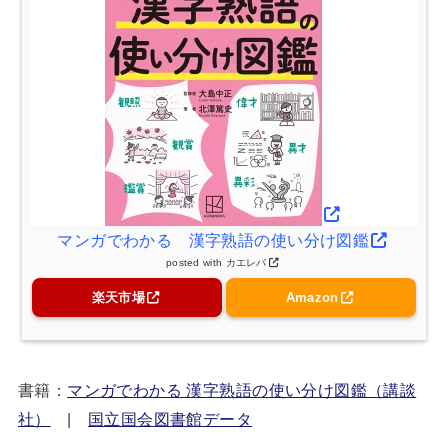
マンガでわかる 漢字熟語の使い分け図鑑
posted with
カエレバ
楽天市場
Amazon
書籍：
マンガでわかる 漢字熟語の使い分け図鑑（講談
社）
|
国立国会図書館データ