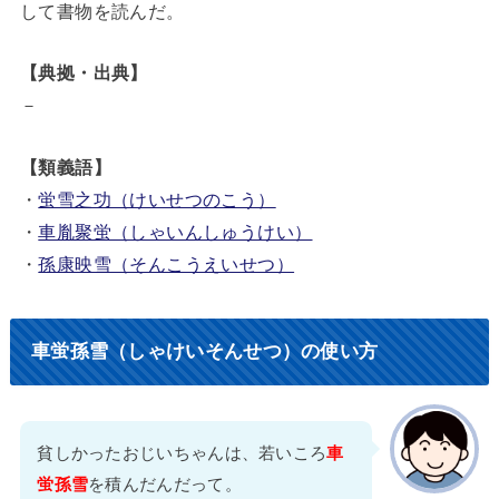
して書物を読んだ。
【典拠・出典】
－
【類義語】
・
蛍雪之功（けいせつのこう）
・
車胤聚蛍（しゃいんしゅうけい）
・
孫康映雪（そんこうえいせつ）
車蛍孫雪（しゃけいそんせつ）の使い方
貧しかったおじいちゃんは、若いころ
車
蛍孫雪
を積んだんだって。