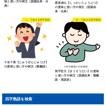
味と使い方や例文（語源由来・出
悉皆成仏【しっかいじょうぶつ】
典）
の意味と使い方や例文（語源由
来・出典）
「し」で始まる四字熟語
「き」で始まる四字熟語
十全十美【じゅうぜんじゅうび】
の意味と使い方や例文（類義語）
気宇壮大【きうそうだい】の意味
と使い方や例文（語源由来・類義
語・英語訳）
四字熟語を検索