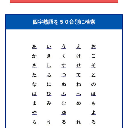
四字熟語を５０音別に検索
あ
い
う
え
お
か
き
く
け
こ
さ
し
す
せ
そ
た
ち
つ
て
と
な
に
ぬ
ね
の
は
ひ
ふ
へ
ほ
ま
み
む
め
も
や
ゆ
よ
ら
り
る
れ
ろ