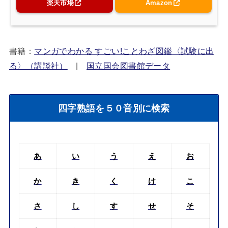
楽天市場
Amazon
書籍：
マンガでわかる すごい!ことわざ図鑑〈試験に出
る〉（講談社）
|
国立国会図書館データ
四字熟語を５０音別に検索
あ
い
う
え
お
か
き
く
け
こ
さ
し
す
せ
そ