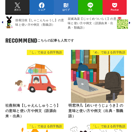
ポスト
シェア
はてブ
送る
Pocket
寂滅為楽【じゃくめついらく】の意
捨根注枝【しゃこんちゅうし】の意
味と使い方や例文（語源由来・出
味と使い方や例文（類義語）
典・類義語）
RECOMMEND
「し」で始まる四字熟語
「め」で始まる四字熟語
社燕秋鴻【しゃえんしゅうこう】
明窓浄几【めいそうじょうき】の
の意味と使い方や例文（語源由
意味と使い方や例文（出典・類義
来・出典）
語）
「し」で始まる四字熟語
「し」で始まる四字熟語