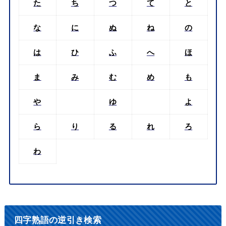
た
ち
つ
て
と
な
に
ぬ
ね
の
は
ひ
ふ
へ
ほ
ま
み
む
め
も
や
ゆ
よ
ら
り
る
れ
ろ
わ
四字熟語の逆引き検索