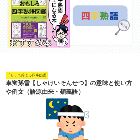
「し」で始まる四字熟語
車蛍孫雪【しゃけいそんせつ】の意味と使い方
や例文（語源由来・類義語）