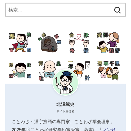
検
索:
北澤篤史
サイト責任者
ことわざ・漢字熟語の専門家、ことわざ学会理事。
2025年度ことわざ研究奨励賞受賞。著書に『
マンガ