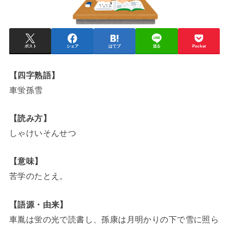
ポスト
シェア
はてブ
送る
Pocket
【四字熟語】
車蛍孫雪
【読み方】
しゃけいそんせつ
【意味】
苦学のたとえ。
【語源・由来】
車胤は蛍の光で読書し、孫康は月明かりの下で雪に照ら