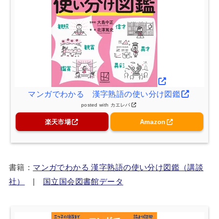
マンガでわかる 漢字熟語の使い分け図鑑
posted with
カエレバ
楽天市場
Amazon
書籍：
マンガでわかる 漢字熟語の使い分け図鑑（講談
社）
|
国立国会図書館データ