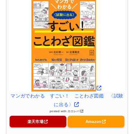
マンガでわかる すごい！ ことわざ図鑑 〈試験
に出る〉
posted with
カエレバ
楽天市場
Amazon