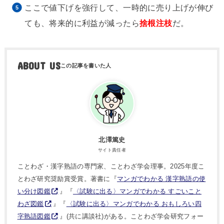
ここで値下げを強行して、一時的に売り上げが伸び
ても、将来的に利益が減ったら
捨根注枝
だ。
ABOUT US
北澤篤史
サイト責任者
ことわざ・漢字熟語の専門家、ことわざ学会理事。2025年度こ
とわざ研究奨励賞受賞。著書に『
マンガでわかる 漢字熟語の使
い分け図鑑
』『
〈試験に出る〉マンガでわかる すごいこと
わざ図鑑
』『
〈試験に出る〉マンガでわかる おもしろい四
字熟語図鑑
』(共に講談社)がある。ことわざ学会研究フォー