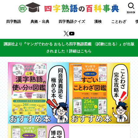
SEARCH
四字熟語
典拠・出典
四字熟語クイズ
漢検
ことわざ
講談社より『マンガでわかる おもしろ四字熟語図鑑 〈試験に出る〉』が出版
されました！詳細はこちら