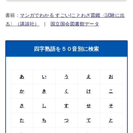
書籍：
マンガでわかる すごい!ことわざ図鑑〈試験に出
る〉（講談社）
|
国立国会図書館データ
四字熟語を５０音別に検索
あ
い
う
え
お
か
き
く
け
こ
さ
し
す
せ
そ
た
ち
つ
て
と