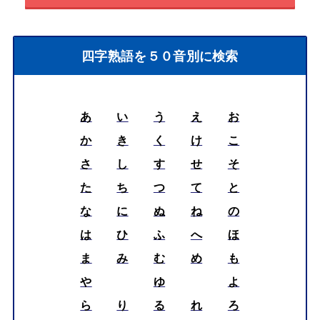
四字熟語を５０音別に検索
あ
い
う
え
お
か
き
く
け
こ
さ
し
す
せ
そ
た
ち
つ
て
と
な
に
ぬ
ね
の
は
ひ
ふ
へ
ほ
ま
み
む
め
も
や
ゆ
よ
ら
り
る
れ
ろ