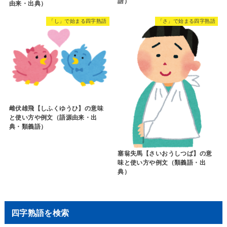
語）
由来・出典）
「し」で始まる四字熟語
「さ」で始まる四字熟語
雌伏雄飛【しふくゆうひ】の意味
と使い方や例文（語源由来・出
典・類義語）
塞翁失馬【さいおうしつば】の意
味と使い方や例文（類義語・出
典）
四字熟語を検索