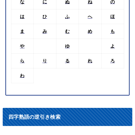
な
に
ぬ
ね
の
は
ひ
ふ
へ
ほ
ま
み
む
め
も
や
ゆ
よ
ら
り
る
れ
ろ
わ
四字熟語の逆引き検索