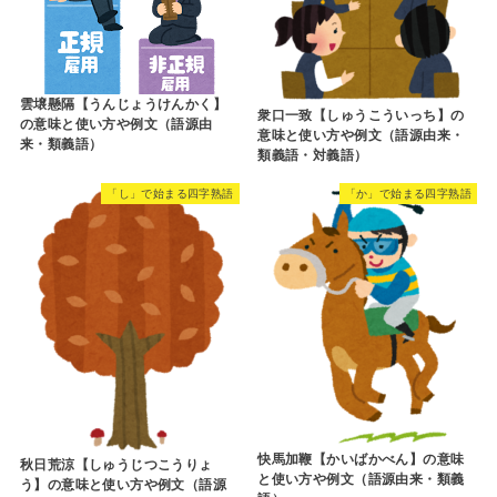
雲壌懸隔【うんじょうけんかく】
衆口一致【しゅうこういっち】の
の意味と使い方や例文（語源由
意味と使い方や例文（語源由来・
来・類義語）
類義語・対義語）
「し」で始まる四字熟語
「か」で始まる四字熟語
快馬加鞭【かいばかべん】の意味
秋日荒涼【しゅうじつこうりょ
と使い方や例文（語源由来・類義
う】の意味と使い方や例文（語源