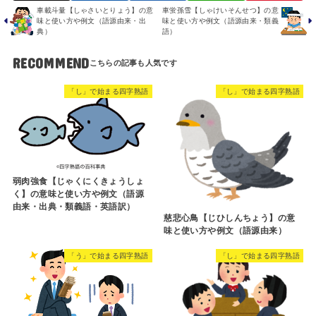
車載斗量【しゃさいとりょう】の意
車蛍孫雪【しゃけいそんせつ】の意
味と使い方や例文（語源由来・出
味と使い方や例文（語源由来・類義
典）
語）
RECOMMEND
「し」で始まる四字熟語
「し」で始まる四字熟語
弱肉強食【じゃくにくきょうしょ
く】の意味と使い方や例文（語源
由来・出典・類義語・英語訳）
慈悲心鳥【じひしんちょう】の意
味と使い方や例文（語源由来）
「う」で始まる四字熟語
「し」で始まる四字熟語