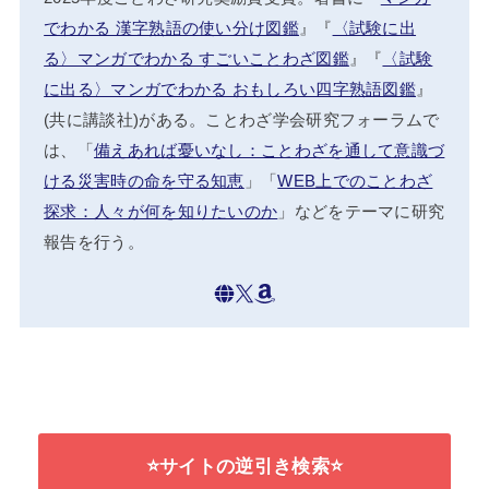
でわかる 漢字熟語の使い分け図鑑
』『
〈試験に出
る〉マンガでわかる すごいことわざ図鑑
』『
〈試験
に出る〉マンガでわかる おもしろい四字熟語図鑑
』
(共に講談社)がある。ことわざ学会研究フォーラムで
は、「
備えあれば憂いなし：ことわざを通して意識づ
ける災害時の命を守る知恵
」「
WEB上でのことわざ
探求：人々が何を知りたいのか
」などをテーマに研究
報告を行う。
⭐サイトの逆引き検索⭐