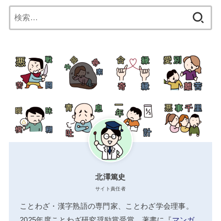
検
索:
北澤篤史
サイト責任者
ことわざ・漢字熟語の専門家、ことわざ学会理事。
2025年度ことわざ研究奨励賞受賞。著書に『
マンガ