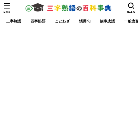
MENU
SEARCH
二字熟語
四字熟語
ことわざ
慣用句
故事成語
一般言