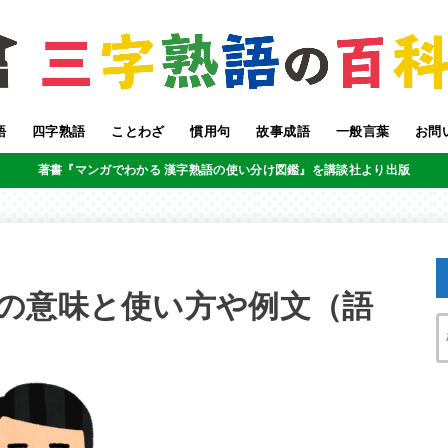
語
四字熟語
ことわざ
慣用句
故事成語
一般言葉
お問
著書『マンガでわかる 漢字熟語の使い分け図鑑』を講談社より出版
の意味と使い方や例文（語