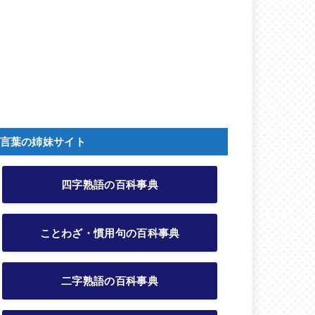
言葉の姉妹サイト
四字熟語の百科事典
ことわざ・慣用句の百科事典
二字熟語の百科事典