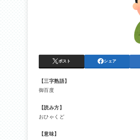
ポスト
シェア
【三字熟語】
御百度
【読み方】
おひゃくど
【意味】