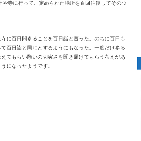
社や寺に行って、定められた場所を百回往復してそのつ
社寺に百日間参ることを百日詣と言った。のちに百日も
って百日詣と同じとするようにもなった。一度だけ参る
覚えてもらい願いの切実さを聞き届けてもらう考えがあ
ようになったようです。