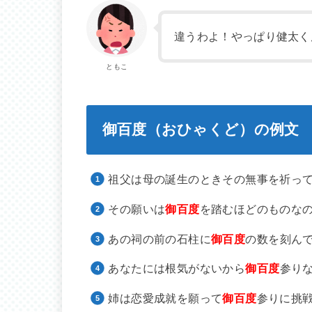
違うわよ！やっぱり健太く
ともこ
御百度（おひゃくど）の例文
祖父は母の誕生のときその無事を祈っ
その願いは
御百度
を踏むほどのものな
あの祠の前の石柱に
御百度
の数を刻ん
あなたには根気がないから
御百度
参り
姉は恋愛成就を願って
御百度
参りに挑