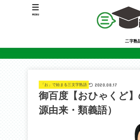
MENU
二字熟
2020.08.17
「お」で始まる三文字熟語
御百度【おひゃくど】
源由来・類義語）