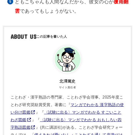
ともこちゃんも人間なんだから、彼女の心が
覆雨翻
雲
であってもしょうがない。
ABOUT US
北澤篤史
サイト責任者
ことわざ・漢字熟語の専門家、ことわざ学会理事。2025年度こ
とわざ研究奨励賞受賞。著書に『
マンガでわかる 漢字熟語の使
い分け図鑑
』『
〈試験に出る〉マンガでわかる すごいこと
わざ図鑑
』『
〈試験に出る〉マンガでわかる おもしろい四
字熟語図鑑
』(共に講談社)がある。ことわざ学会研究フォー
ラムでは、「
備えあれば憂いなし：ことわざを通して意識づけ