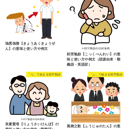
強悪強善【きょうあくきょうぜ
ん】の意味と使い方や例文
刻苦勉励【こっくべんれい】の意
味と使い方や例文（語源由来・類
義語・英語訳）
「り」で始まる四字熟語
「ふ」で始まる四字熟語
良妻賢母【りょうさいけんぼ】の
風樹之歎【ふうじゅのたん】の意