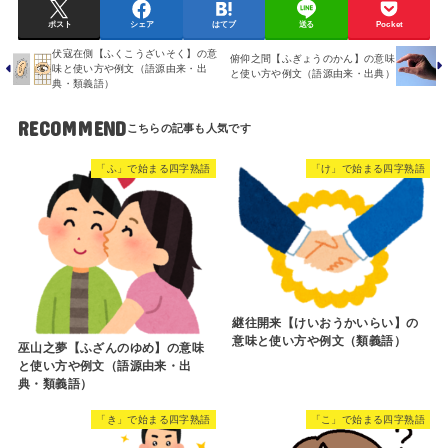
ポスト
シェア
はてブ
送る
Pocket
伏寇在側【ふくこうざいそく】の意
俯仰之間【ふぎょうのかん】の意味
味と使い方や例文（語源由来・出
と使い方や例文（語源由来・出典）
典・類義語）
RECOMMEND
「ふ」で始まる四字熟語
「け」で始まる四字熟語
継往開来【けいおうかいらい】の
意味と使い方や例文（類義語）
巫山之夢【ふざんのゆめ】の意味
と使い方や例文（語源由来・出
典・類義語）
「き」で始まる四字熟語
「こ」で始まる四字熟語