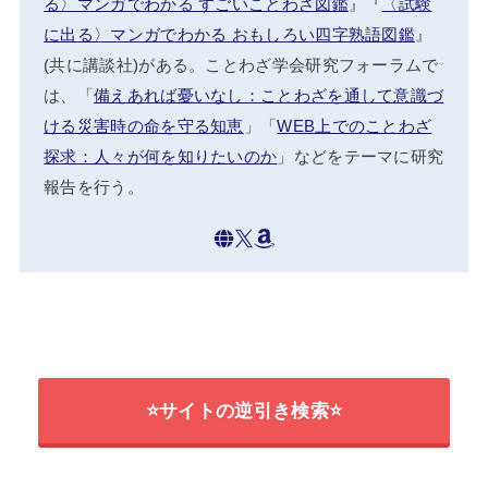
る〉マンガでわかる すごいことわざ図鑑
』『
〈試験
に出る〉マンガでわかる おもしろい四字熟語図鑑
』
(共に講談社)がある。ことわざ学会研究フォーラムで
は、「
備えあれば憂いなし：ことわざを通して意識づ
ける災害時の命を守る知恵
」「
WEB上でのことわざ
探求：人々が何を知りたいのか
」などをテーマに研究
報告を行う。
⭐サイトの逆引き検索⭐