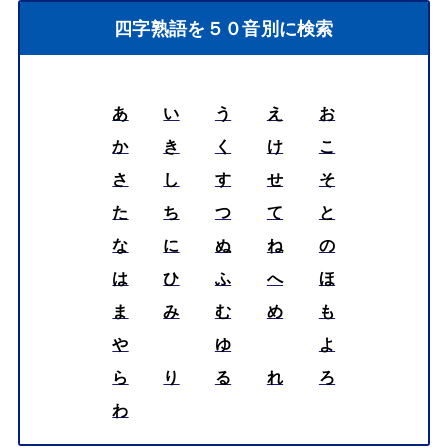
四字熟語を５０音別に検索
あ
い
う
え
お
か
き
く
け
こ
さ
し
す
せ
そ
た
ち
つ
て
と
な
に
ぬ
ね
の
は
ひ
ふ
へ
ほ
ま
み
む
め
も
や
ゆ
よ
ら
り
る
れ
ろ
わ