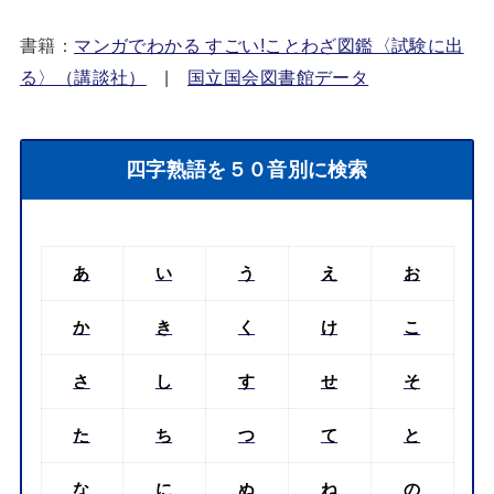
書籍：
マンガでわかる すごい!ことわざ図鑑〈試験に出
る〉（講談社）
|
国立国会図書館データ
四字熟語を５０音別に検索
あ
い
う
え
お
か
き
く
け
こ
さ
し
す
せ
そ
た
ち
つ
て
と
な
に
ぬ
ね
の