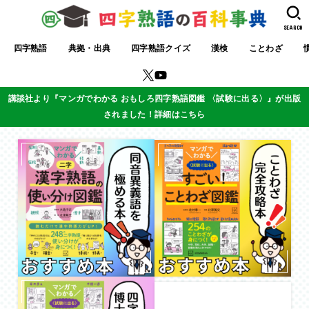
SEARCH
四字熟語
典拠・出典
四字熟語クイズ
漢検
ことわざ
講談社より『マンガでわかる おもしろ四字熟語図鑑 〈試験に出る〉』が出版
されました！詳細はこちら