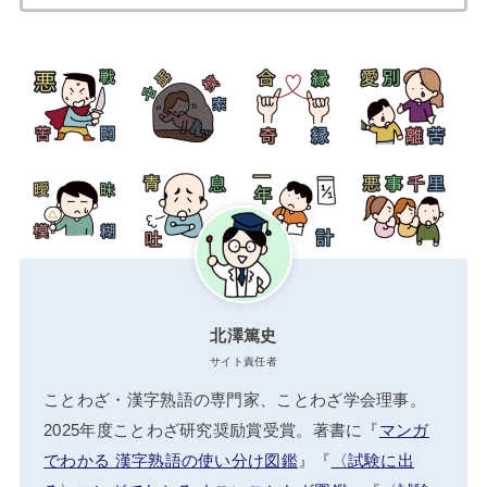
索:
北澤篤史
サイト責任者
ことわざ・漢字熟語の専門家、ことわざ学会理事。
2025年度ことわざ研究奨励賞受賞。著書に『
マンガ
でわかる 漢字熟語の使い分け図鑑
』『
〈試験に出