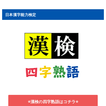
日本漢字能力検定
⭐漢検の四字熟語はコチラ⭐