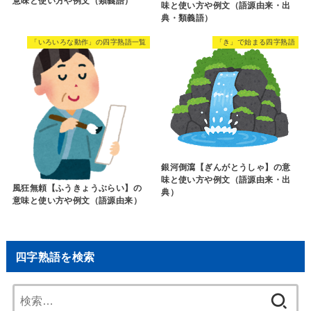
意味と使い方や例文（類義語）
味と使い方や例文（語源由来・出
典・類義語）
「いろいろな動作」の四字熟語一覧
「き」で始まる四字熟語
銀河倒瀉【ぎんがとうしゃ】の意
味と使い方や例文（語源由来・出
風狂無頼【ふうきょうぶらい】の
典）
意味と使い方や例文（語源由来）
四字熟語を検索
検