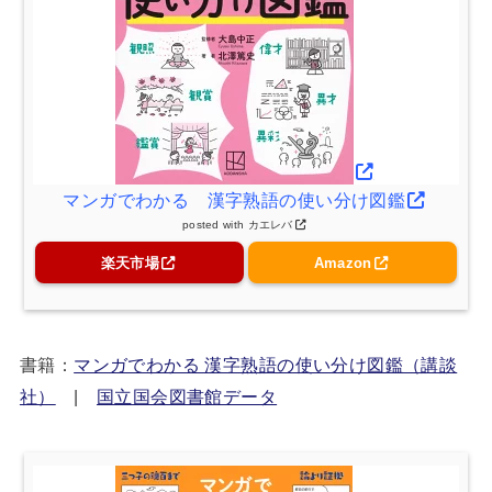
マンガでわかる 漢字熟語の使い分け図鑑
posted with
カエレバ
楽天市場
Amazon
書籍：
マンガでわかる 漢字熟語の使い分け図鑑（講談
社）
|
国立国会図書館データ