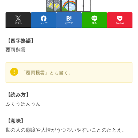
ポスト
シェア
はてブ
送る
Pocket
【四字熟語】
覆雨翻雲
「覆雨飜雲」とも書く。
【読み方】
ふくうほんうん
【意味】
世の人の態度や人情がうつろいやすいことのたとえ。