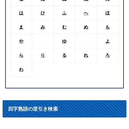
は
ひ
ふ
へ
ほ
ま
み
む
め
も
や
ゆ
よ
ら
り
る
れ
ろ
わ
四字熟語の逆引き検索