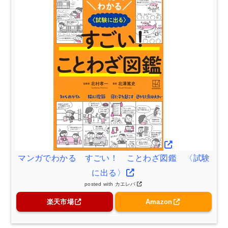
マンガでわかる すごい！ ことわざ図鑑 〈試験
に出る〉
posted with
カエレバ
楽天市場
Amazon