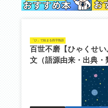
「ひ」で始まる四字熟語
百世不磨【ひゃくせい
文（語源由来・出典・