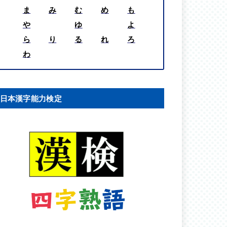
ま
み
む
め
も
や
ゆ
よ
ら
り
る
れ
ろ
わ
日本漢字能力検定