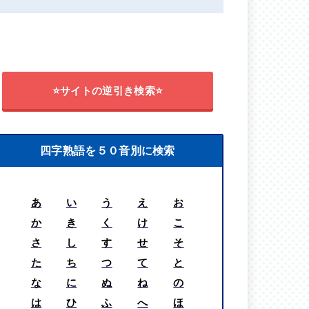
⭐サイトの逆引き検索⭐
四字熟語を５０音別に検索
あ
い
う
え
お
か
き
く
け
こ
さ
し
す
せ
そ
た
ち
つ
て
と
な
に
ぬ
ね
の
は
ひ
ふ
へ
ほ