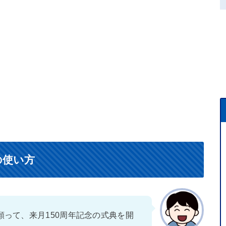
の使い方
願って、来月150周年記念の式典を開