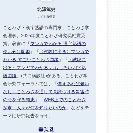
北澤篤史
サイト責任者
ことわざ・漢字熟語の専門家、ことわざ学
会理事。2025年度ことわざ研究奨励賞受
賞。著書に『
マンガでわかる 漢字熟語の
使い分け図鑑
』『
〈試験に出る〉マンガで
わかる すごいことわざ図鑑
』『
〈試験に
出る〉マンガでわかる おもしろい四字熟
語図鑑
』(共に講談社)がある。ことわざ学
会研究フォーラムでは、「
備えあれば憂い
なし：ことわざを通して意識づける災害時
の命を守る知恵
」「
WEB上でのことわざ
探求：人々が何を知りたいのか
」などをテ
ーマに研究報告を行う。