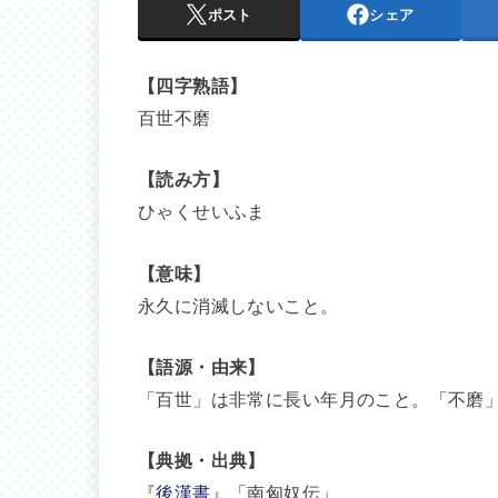
ポスト
シェア
【四字熟語】
百世不磨
【読み方】
ひゃくせいふま
【意味】
永久に消滅しないこと。
【語源・由来】
「百世」は非常に長い年月のこと。「不磨
【典拠・出典】
『
後漢書
』「南匈奴伝」