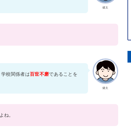
健太
。
、学校関係者は
百世不磨
であることを
健太
よね。