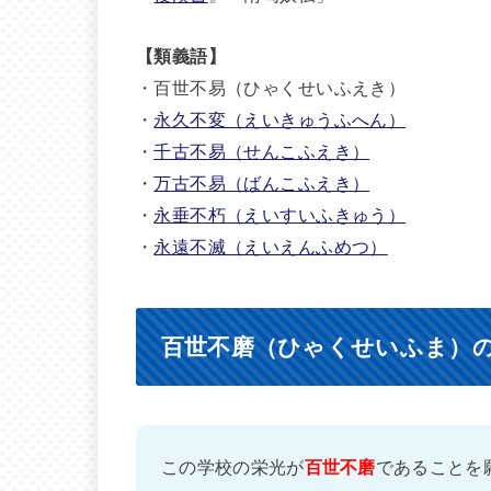
【類義語】
・百世不易（ひゃくせいふえき）
・
永久不変（えいきゅうふへん）
・
千古不易（せんこふえき）
・
万古不易（ばんこふえき）
・
永垂不朽（えいすいふきゅう）
・
永遠不滅（えいえんふめつ）
百世不磨（ひゃくせいふま）
この学校の栄光が
百世不磨
であることを