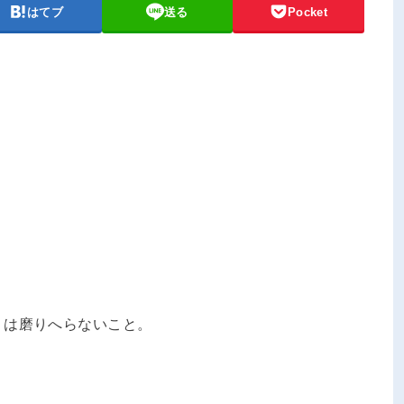
はてブ
送る
Pocket
」は磨りへらないこと。