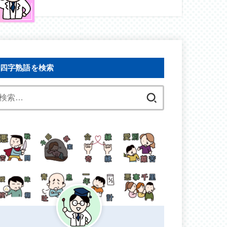
四字熟語を検索
検
索: