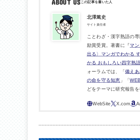
ABOUT US
北澤篤史
サイト責任者
ことわざ・漢字熟語の専
励賞受賞。著書に『
マン
出る〉マンガでわかる 
かる おもしろい四字熟
ォーラムでは、「
備えあ
の命を守る知恵
」「
WE
どをテーマに研究報告を