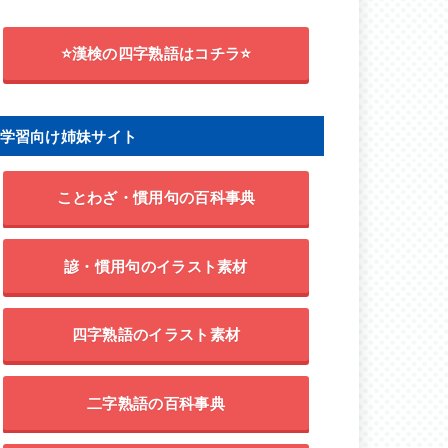
⭐漢検の四字熟語はコチラ⭐
学習向け姉妹サイト
ことわざ・慣用句の百科事典
諺・慣用句のイラスト素材
四字熟語のイラスト素材
二字熟語の百科事典