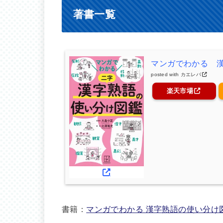
著書一覧
マンガでわかる 
posted with
カエレバ
楽天市場
書籍：
マンガでわかる 漢字熟語の使い分け