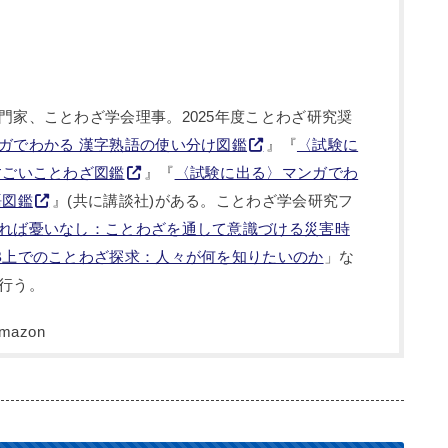
門家、ことわざ学会理事。2025年度ことわざ研究奨
ガでわかる 漢字熟語の使い分け図鑑
』『
〈試験に
すごいことわざ図鑑
』『
〈試験に出る〉マンガでわ
語図鑑
』(共に講談社)がある。ことわざ学会研究フ
れば憂いなし：ことわざを通して意識づける災害時
B上でのことわざ探求：人々が何を知りたいのか
」な
行う。