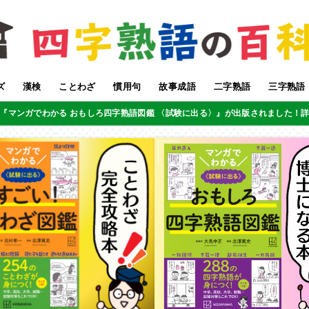
ズ
漢検
ことわざ
慣用句
故事成語
二字熟語
三字熟語
『マンガでわかる おもしろ四字熟語図鑑 〈試験に出る〉』が出版されました！