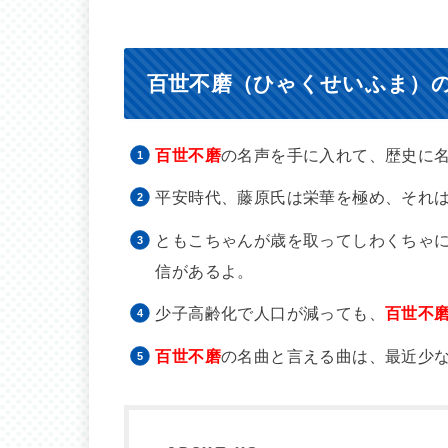
百世不磨（ひゃくせいふま）
百世不磨
の名声を手に入れて、歴史に
平安時代、藤原氏は栄華を極め、それ
ともこちゃんが歳を取ってしわくちゃ
信があるよ。
少子高齢化で人口が減っても、
百世不
百世不磨
の名曲と言える曲は、最近少