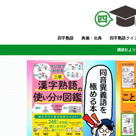
四字熟語
典拠・出典
四字熟語クイ
講談社より