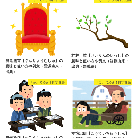
桂林一枝【けいりんのいっし】の
群竜無首【ぐんりょうむしゅ】の
意味と使い方や例文（語源由来・
意味と使い方や例文（語源由来・
出典・類義語）
出典）
「か」で始まる四字熟語
「こ」で始まる四字熟語
孝悌忠信【こうていちゅうしん】
夏侯拾芥【かこうしゅうかい】の