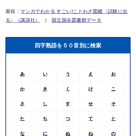
書籍：
マンガでわかる すごい!ことわざ図鑑〈試験に出
る〉（講談社）
|
国立国会図書館データ
四字熟語を５０音別に検索
あ
い
う
え
お
か
き
く
け
こ
さ
し
す
せ
そ
た
ち
つ
て
と
な
に
ぬ
ね
の