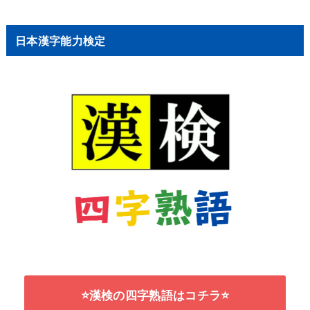
日本漢字能力検定
⭐漢検の四字熟語はコチラ⭐