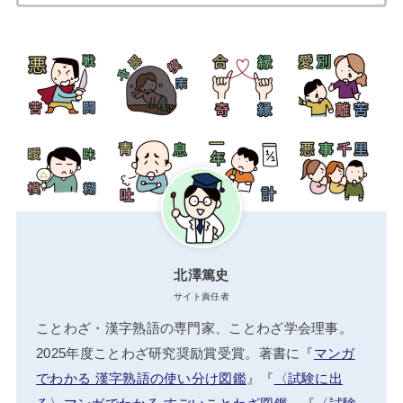
索:
北澤篤史
サイト責任者
ことわざ・漢字熟語の専門家、ことわざ学会理事。
2025年度ことわざ研究奨励賞受賞。著書に『
マンガ
でわかる 漢字熟語の使い分け図鑑
』『
〈試験に出