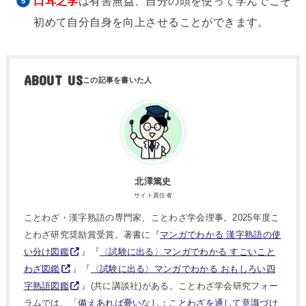
口耳之学
は有害無益、自分の頭を使って学んでこそ
初めて自分自身を向上させることができます。
ABOUT US
北澤篤史
サイト責任者
ことわざ・漢字熟語の専門家、ことわざ学会理事。2025年度こ
とわざ研究奨励賞受賞。著書に『
マンガでわかる 漢字熟語の使
い分け図鑑
』『
〈試験に出る〉マンガでわかる すごいこと
わざ図鑑
』『
〈試験に出る〉マンガでわかる おもしろい四
字熟語図鑑
』(共に講談社)がある。ことわざ学会研究フォー
ラムでは、「
備えあれば憂いなし：ことわざを通して意識づけ