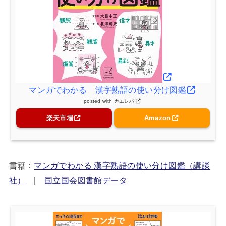
マンガでわかる 漢字熟語の使い分け図鑑
posted with
カエレバ
楽天市場
Amazon
書籍：
マンガでわかる 漢字熟語の使い分け図鑑（講談
社）
|
国立国会図書館データ