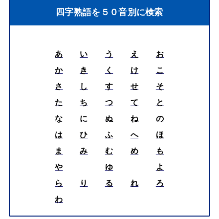
四字熟語を５０音別に検索
あ
い
う
え
お
か
き
く
け
こ
さ
し
す
せ
そ
た
ち
つ
て
と
な
に
ぬ
ね
の
は
ひ
ふ
へ
ほ
ま
み
む
め
も
や
ゆ
よ
ら
り
る
れ
ろ
わ