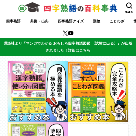
SEARCH
四字熟語
典拠・出典
四字熟語クイズ
漢検
ことわざ
講談社より『マンガでわかる おもしろ四字熟語図鑑 〈試験に出る〉』が出版
されました！詳細はこちら