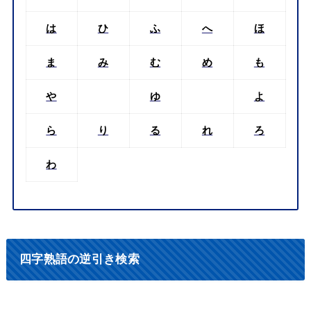
は
ひ
ふ
へ
ほ
ま
み
む
め
も
や
ゆ
よ
ら
り
る
れ
ろ
わ
四字熟語の逆引き検索