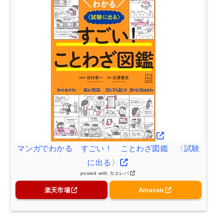
マンガでわかる すごい！ ことわざ図鑑 〈試験
に出る〉
posted with
カエレバ
楽天市場
Amazon