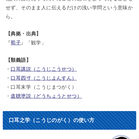
せず、そのまま人に伝えるだけの浅い学問という意味か
ら。
【典拠・出典】
『
荀子
』「観学」
【類義語】
・
口耳講説（こうじこうせつ）
・
口耳四寸（こうじよんすん）
・口耳末学（こうじまつがく）
・
道聴塗説（どうちょうとせつ）
口耳之学（こうじのがく）の使い方