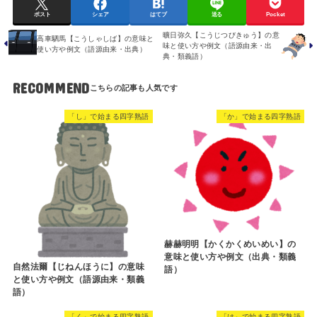
ポスト
シェア
はてブ
送る
Pocket
曠日弥久【こうじつびきゅう】の意
高車駟馬【こうしゃしば】の意味と
味と使い方や例文（語源由来・出
使い方や例文（語源由来・出典）
典・類義語）
RECOMMEND
「し」で始まる四字熟語
「か」で始まる四字熟語
赫赫明明【かくかくめいめい】の
意味と使い方や例文（出典・類義
自然法爾【じねんほうに】の意味
語）
と使い方や例文（語源由来・類義
語）
「く」で始まる四字熟語
「け」で始まる四字熟語