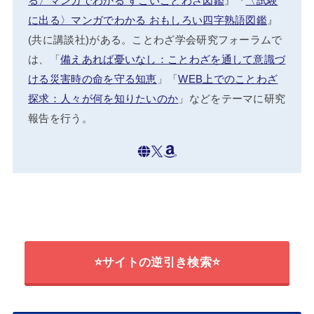
る〉マンガでわかる すごいことわざ図鑑
』『
〈試験
に出る〉マンガでわかる おもしろい四字熟語図鑑
』
(共に講談社)がある。ことわざ学会研究フォーラムで
は、「
備えあれば憂いなし：ことわざを通して意識づ
ける災害時の命を守る知恵
」「
WEB上でのことわざ
探求：人々が何を知りたいのか
」などをテーマに研究
報告を行う。
⭐サイトの逆引き検索⭐