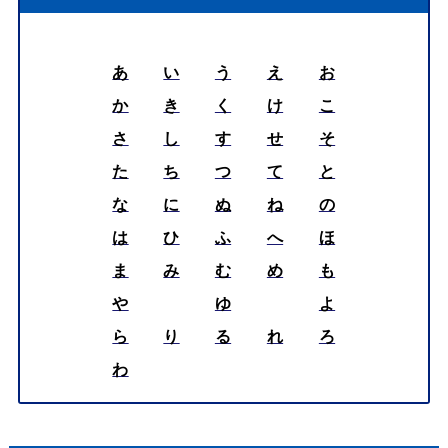
あ
い
う
え
お
か
き
く
け
こ
さ
し
す
せ
そ
た
ち
つ
て
と
な
に
ぬ
ね
の
は
ひ
ふ
へ
ほ
ま
み
む
め
も
や
ゆ
よ
ら
り
る
れ
ろ
わ