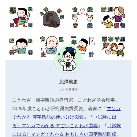
北澤篤史
サイト責任者
ことわざ・漢字熟語の専門家、ことわざ学会理事。
2025年度ことわざ研究奨励賞受賞。著書に『
マンガ
でわかる 漢字熟語の使い分け図鑑
』『
〈試験に出
る〉マンガでわかる すごいことわざ図鑑
』『
〈試験
に出る〉マンガでわかる おもしろい四字熟語図鑑
』