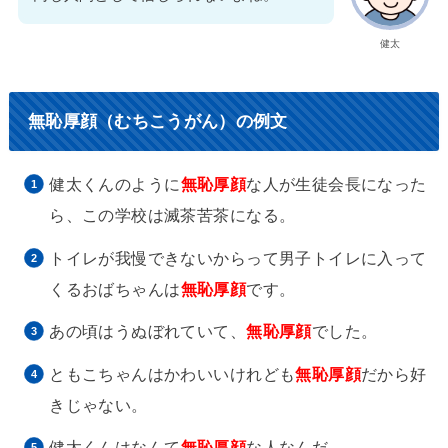
健太
無恥厚顔（むちこうがん）の例文
健太くんのように
無恥厚顔
な人が生徒会長になった
ら、この学校は滅茶苦茶になる。
トイレが我慢できないからって男子トイレに入って
くるおばちゃんは
無恥厚顔
です。
あの頃はうぬぼれていて、
無恥厚顔
でした。
ともこちゃんはかわいいけれども
無恥厚顔
だから好
きじゃない。
健太くんはなんて
無恥厚顔
な人なんだ。