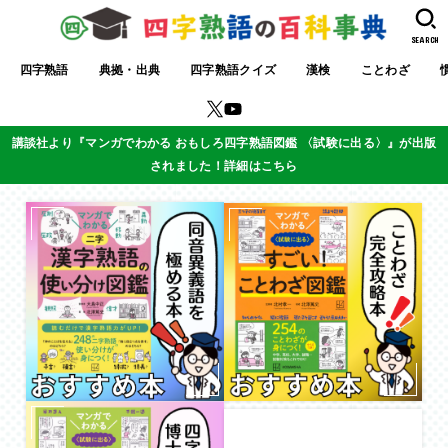
SEARCH
四字熟語
典拠・出典
四字熟語クイズ
漢検
ことわざ
講談社より『マンガでわかる おもしろ四字熟語図鑑 〈試験に出る〉』が出版
されました！詳細はこちら