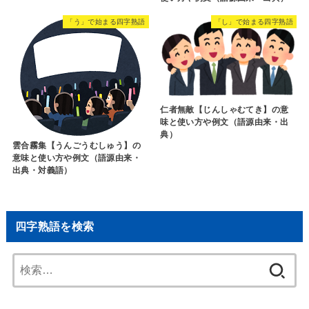
「う」で始まる四字熟語
「し」で始まる四字熟語
仁者無敵【じんしゃむてき】の意
味と使い方や例文（語源由来・出
典）
雲合霧集【うんごうむしゅう】の
意味と使い方や例文（語源由来・
出典・対義語）
四字熟語を検索
検
索: