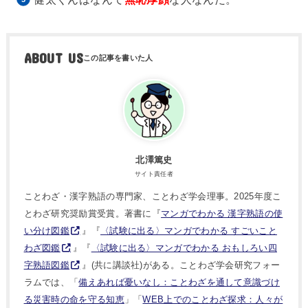
ABOUT US
北澤篤史
サイト責任者
ことわざ・漢字熟語の専門家、ことわざ学会理事。2025年度こ
とわざ研究奨励賞受賞。著書に『
マンガでわかる 漢字熟語の使
い分け図鑑
』『
〈試験に出る〉マンガでわかる すごいこと
わざ図鑑
』『
〈試験に出る〉マンガでわかる おもしろい四
字熟語図鑑
』(共に講談社)がある。ことわざ学会研究フォー
ラムでは、「
備えあれば憂いなし：ことわざを通して意識づけ
る災害時の命を守る知恵
」「
WEB上でのことわざ探求：人々が