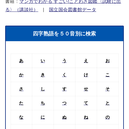
書籍：
マンガでわかる すごい!ことわざ図鑑〈試験に出
る〉（講談社）
|
国立国会図書館データ
四字熟語を５０音別に検索
あ
い
う
え
お
か
き
く
け
こ
さ
し
す
せ
そ
た
ち
つ
て
と
な
に
ぬ
ね
の