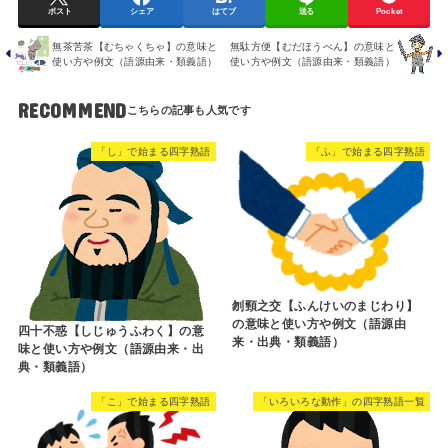
ポスト
シェア
はてブ
送る
Pocket
無茶苦茶【むちゃくちゃ】の意味と
無駄方便【むだほうべん】の意味と
使い方や例文（語源由来・類義語）
使い方や例文（語源由来・類義語）
RECOMMEND
「し」で始まる四字熟語
「ふ」で始まる四字熟語
刎頸之交【ふんけいのまじわり】
の意味と使い方や例文（語源由
四十不惑【しじゅうふわく】の意
来・出典・類義語）
味と使い方や例文（語源由来・出
典・類義語）
「こ」で始まる四字熟語
「いろいろな動作」の四字熟語一覧