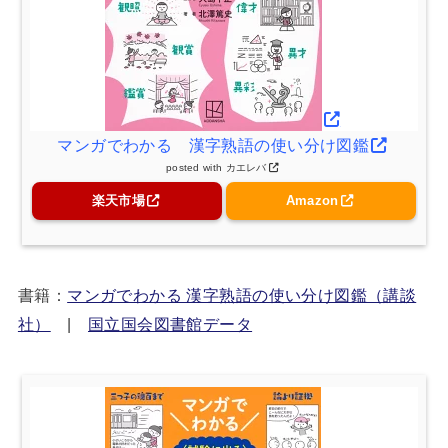
マンガでわかる 漢字熟語の使い分け図鑑
posted with
カエレバ
楽天市場
Amazon
書籍：
マンガでわかる 漢字熟語の使い分け図鑑（講談
社）
|
国立国会図書館データ