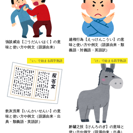
越権行為【えっけんこうい】の意
強談威迫【ごうだんいはく】の意
味と使い方や例文（語源由来・類
味と使い方や例文（語源由来）
義語・対義語・英語訳）
「い」で始まる四字熟語
「け」で始まる四字熟語
飲灰洗胃【いんかいせんい】の意
味と使い方や例文（語源由来・出
典・類義語・英語訳）
黔驢之技【けんろのぎ】の意味と
使い方や例文（語源由来・出典）