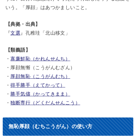
いう。「厚顔」はあつかましいこと。
【典拠・出典】
『
文選
』孔稚珪「北山移文」
【類義語】
・
寡廉鮮恥（かれんせんち）
・厚顔無慚（こうがんむざん）
・
厚顔無恥（こうがんむち）
・
得手勝手（えてかって）
・
勝手気儘（かってきまま）
・
独断専行（どくだんせんこう）
無恥厚顔（むちこうがん）の使い方