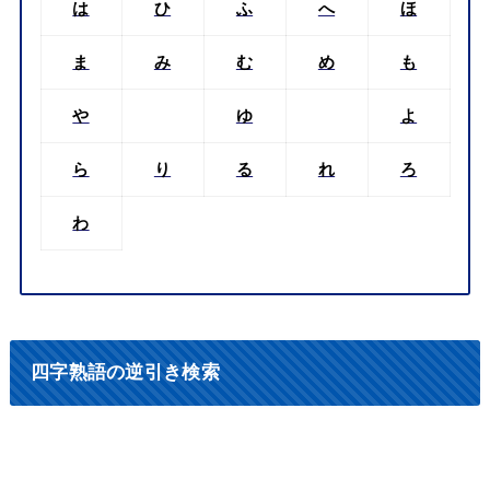
は
ひ
ふ
へ
ほ
ま
み
む
め
も
や
ゆ
よ
ら
り
る
れ
ろ
わ
四字熟語の逆引き検索