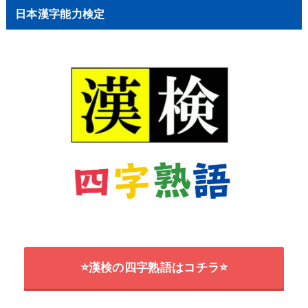
日本漢字能力検定
⭐漢検の四字熟語はコチラ⭐