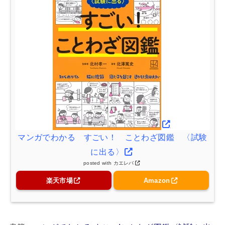
マンガでわかる すごい！ ことわざ図鑑 〈試験
に出る〉
posted with
カエレバ
楽天市場
Amazon