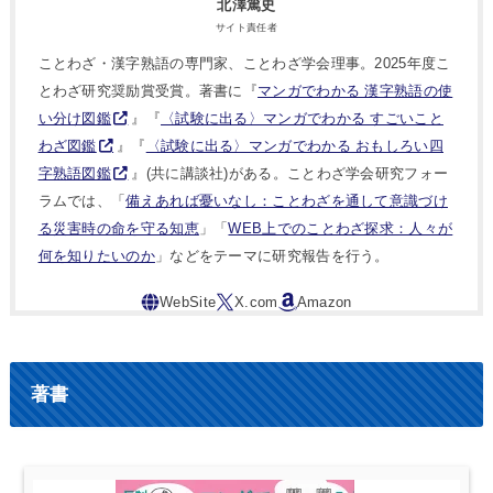
北澤篤史
サイト責任者
ことわざ・漢字熟語の専門家、ことわざ学会理事。2025年度こ
とわざ研究奨励賞受賞。著書に『
マンガでわかる 漢字熟語の使
い分け図鑑
』『
〈試験に出る〉マンガでわかる すごいこと
わざ図鑑
』『
〈試験に出る〉マンガでわかる おもしろい四
字熟語図鑑
』(共に講談社)がある。ことわざ学会研究フォー
ラムでは、「
備えあれば憂いなし：ことわざを通して意識づけ
る災害時の命を守る知恵
」「
WEB上でのことわざ探求：人々が
何を知りたいのか
」などをテーマに研究報告を行う。
著書