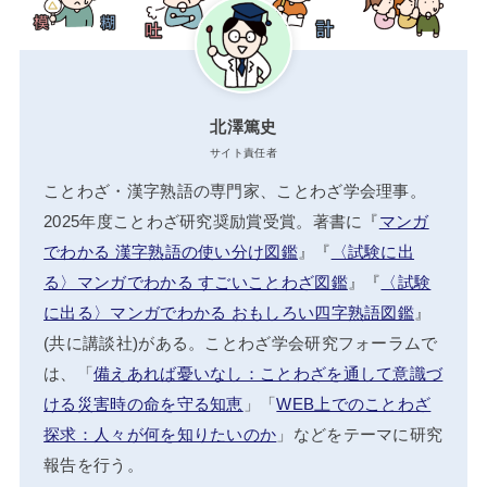
北澤篤史
サイト責任者
ことわざ・漢字熟語の専門家、ことわざ学会理事。
2025年度ことわざ研究奨励賞受賞。著書に『
マンガ
でわかる 漢字熟語の使い分け図鑑
』『
〈試験に出
る〉マンガでわかる すごいことわざ図鑑
』『
〈試験
に出る〉マンガでわかる おもしろい四字熟語図鑑
』
(共に講談社)がある。ことわざ学会研究フォーラムで
は、「
備えあれば憂いなし：ことわざを通して意識づ
ける災害時の命を守る知恵
」「
WEB上でのことわざ
探求：人々が何を知りたいのか
」などをテーマに研究
報告を行う。