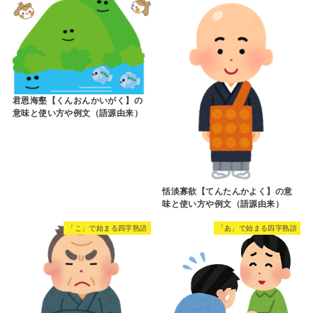
君恩海壑【くんおんかいがく】の
意味と使い方や例文（語源由来）
恬淡寡欲【てんたんかよく】の意
味と使い方や例文（語源由来）
「こ」で始まる四字熟語
「あ」で始まる四字熟語