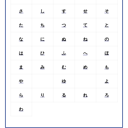
さ
し
す
せ
そ
た
ち
つ
て
と
な
に
ぬ
ね
の
は
ひ
ふ
へ
ほ
ま
み
む
め
も
や
ゆ
よ
ら
り
る
れ
ろ
わ