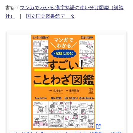
書籍：
マンガでわかる 漢字熟語の使い分け図鑑（講談
社）
|
国立国会図書館データ