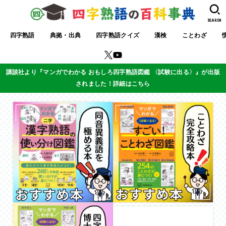
SEARCH
四字熟語
典拠・出典
四字熟語クイズ
漢検
ことわざ
講談社より『マンガでわかる おもしろ四字熟語図鑑 〈試験に出る〉』が出版
されました！詳細はこちら