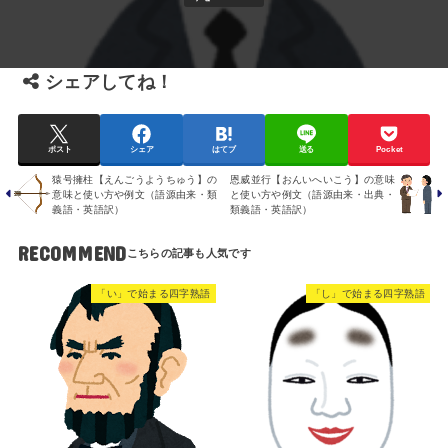
シェアしてね！
ポスト
シェア
はてブ
送る
Pocket
猿号擁柱【えんごうようちゅう】の
恩威並行【おんいへいこう】の意味
意味と使い方や例文（語源由来・類
と使い方や例文（語源由来・出典・
義語・英語訳）
類義語・英語訳）
RECOMMEND
「い」で始まる四字熟語
「し」で始まる四字熟語