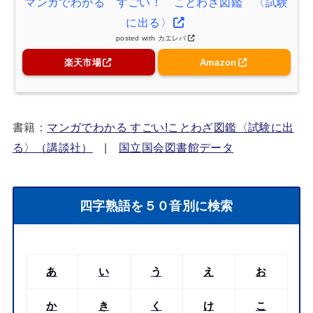
マンガでわかる すごい！ ことわざ図鑑 〈試験
に出る〉
posted with
カエレバ
楽天市場
Amazon
書籍：
マンガでわかる すごい!ことわざ図鑑〈試験に出
る〉（講談社）
|
国立国会図書館データ
四字熟語を５０音別に検索
あ
い
う
え
お
か
き
く
け
こ