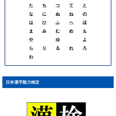
た
ち
つ
て
と
な
に
ぬ
ね
の
は
ひ
ふ
へ
ほ
ま
み
む
め
も
や
ゆ
よ
ら
り
る
れ
ろ
わ
日本漢字能力検定