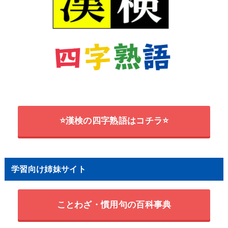
⭐漢検の四字熟語はコチラ⭐
学習向け姉妹サイト
ことわざ・慣用句の百科事典