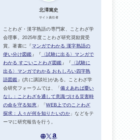
北澤篤史
サイト責任者
ことわざ・漢字熟語の専門家、ことわざ学
会理事。2025年度ことわざ研究奨励賞受
賞。著書に『
マンガでわかる 漢字熟語の
使い分け図鑑
』『
〈試験に出る〉マンガで
わかる すごいことわざ図鑑
』『
〈試験に
出る〉マンガでわかる おもしろい四字熟
語図鑑
』(共に講談社)がある。ことわざ学
会研究フォーラムでは、「
備えあれば憂い
なし：ことわざを通して意識づける災害時
の命を守る知恵
」「
WEB上でのことわざ
探求：人々が何を知りたいのか
」などをテ
ーマに研究報告を行う。