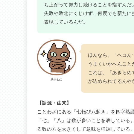
ち上がって努力し続けることを指すんだ
失敗や敗北にくじけず、何度でも新たに
表現しているんだ。
ほんなら、「ヘコん
うまくいかへんこと
これは、「あきらめ
助手ねこ
が込められてるんや
【語源・由来】
ことわざにある「七転び八起き」を四字熟
「七」「八」は数が多いことを表している
る数の方を大きくして意味を強調している