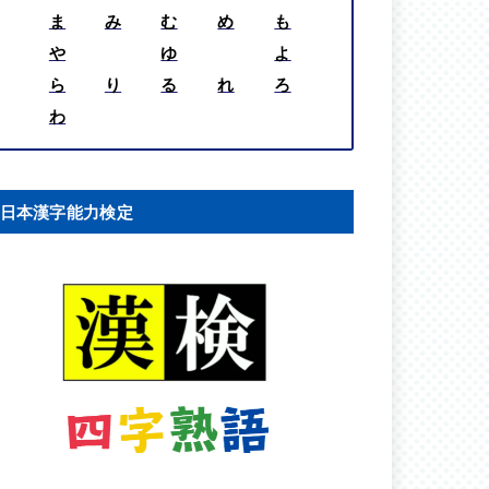
ま
み
む
め
も
や
ゆ
よ
ら
り
る
れ
ろ
わ
日本漢字能力検定