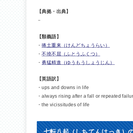
【典拠・出典】
－
【類義語】
・
捲土重来（けんどちょうらい）
・
不撓不屈（ふとうふくつ）
・
勇猛精進（ゆうもうしょうじん）
【英語訳】
・ups and downs in life
・always rising after a fall or repeated failu
・the vicissitudes of life
七転八起（しちてんはっき）