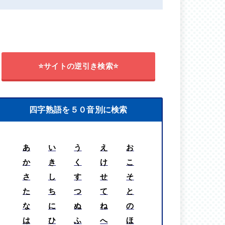
⭐サイトの逆引き検索⭐
四字熟語を５０音別に検索
あ
い
う
え
お
か
き
く
け
こ
さ
し
す
せ
そ
た
ち
つ
て
と
な
に
ぬ
ね
の
は
ひ
ふ
へ
ほ