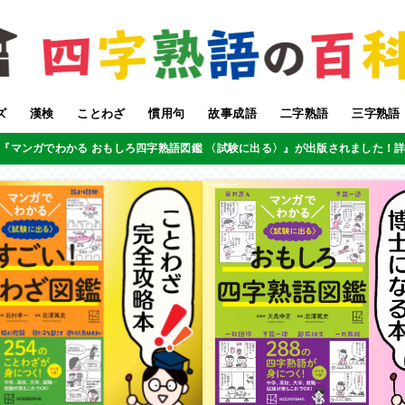
ズ
漢検
ことわざ
慣用句
故事成語
二字熟語
三字熟語
『マンガでわかる おもしろ四字熟語図鑑 〈試験に出る〉』が出版されました！