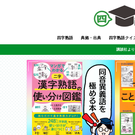
四字熟語
典拠・出典
四字熟語クイ
講談社より