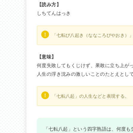
【読み方】
しちてんはっき
「七転び八起き（ななころびやおき）
【意味】
何度失敗してもくじけず、果敢に立ち上が
人生の浮き沈みの激しいことのたとえとし
「七転八起」の人生などと表現する。
「七転八起」という四字熟語は、何度も