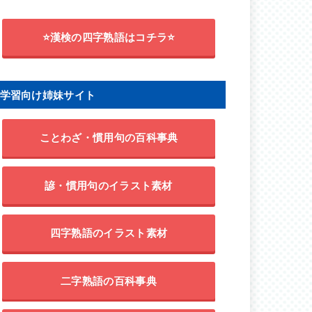
⭐漢検の四字熟語はコチラ⭐
学習向け姉妹サイト
ことわざ・慣用句の百科事典
諺・慣用句のイラスト素材
四字熟語のイラスト素材
二字熟語の百科事典