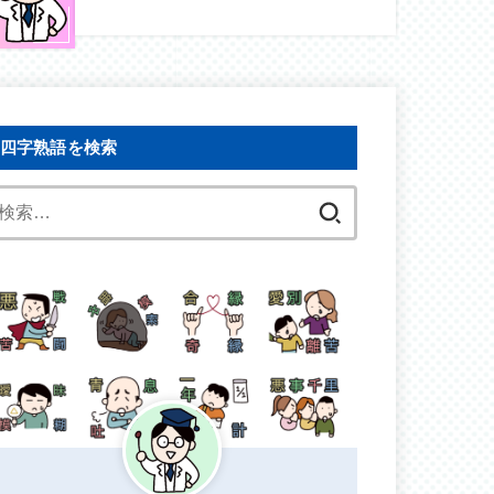
四字熟語を検索
検
索: