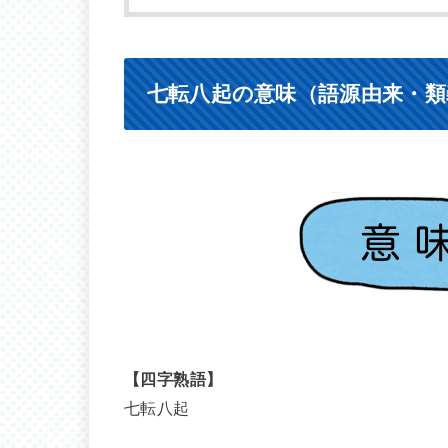
七転八起の意味（語源由来・類
【四字熟語】
七転八起