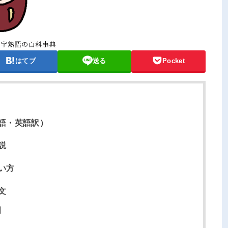
はてブ
送る
Pocket
語・英語訳）
説
い方
文
例