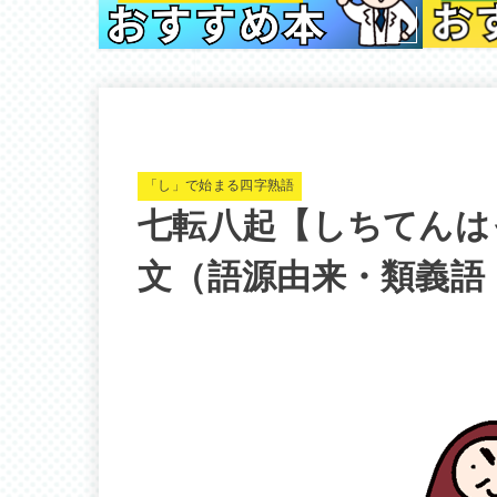
「し」で始まる四字熟語
七転八起【しちてんは
文（語源由来・類義語