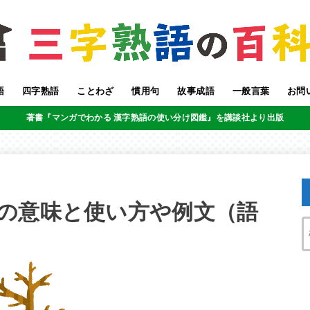
語
四字熟語
ことわざ
慣用句
故事成語
一般言葉
お問
著書『マンガでわかる 漢字熟語の使い分け図鑑』を講談社より出版
の意味と使い方や例文（語