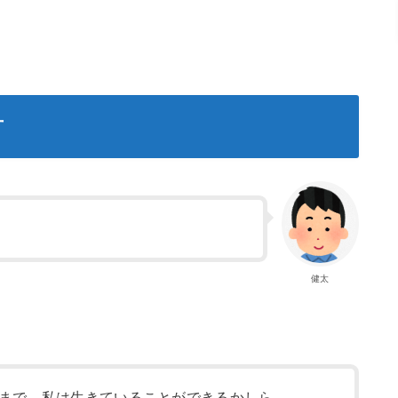
方
健太
まで、私は生きていることができるかしら。