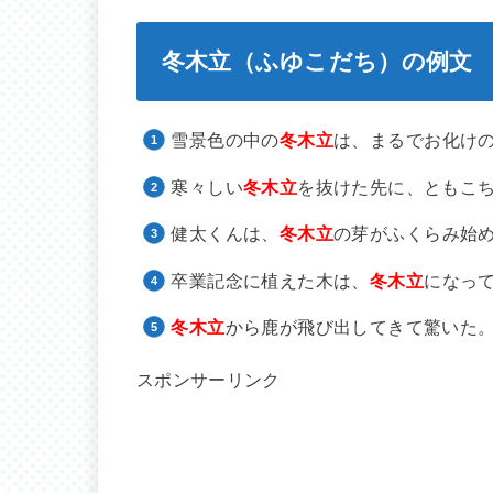
冬木立（ふゆこだち）の例文
雪景色の中の
冬木立
は、まるでお化け
寒々しい
冬木立
を抜けた先に、ともこ
健太くんは、
冬木立
の芽がふくらみ始
卒業記念に植えた木は、
冬木立
になっ
冬木立
から鹿が飛び出してきて驚いた
スポンサーリンク