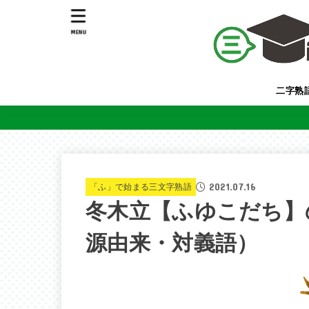
MENU
二字熟
2021.07.16
「ふ」で始まる三文字熟語
冬木立【ふゆこだち】
源由来・対義語）