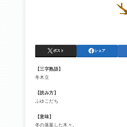
ポスト
シェア
【三字熟語】
冬木立
【読み方】
ふゆこだち
【意味】
冬の落葉した木々。