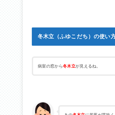
冬木立（ふゆこだち）の使い
病室の窓から
冬木立
が見えるね。
あの
冬木立
に若葉が芽吹く