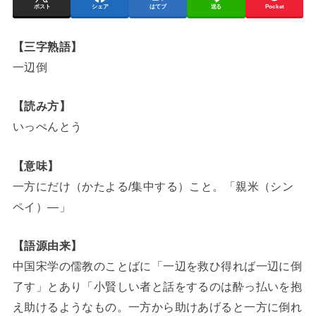
ポスト
シェア
はてブ
送る
Pocket
【三字熟語】
一辺倒
【読み方】
いっぺんとう
【意味】
一方にだけ（かたよる/集中する）こと。「親米（シン
ペイ）―」
【語源由来】
中国宋学の儒教のことばに「一辺を救ひ得れば一辺に倒
了す」とあり「小賢しい者と話をするのは酔っ払いを抱
え助けるようなもの。一方から助けあげると一方に倒れ