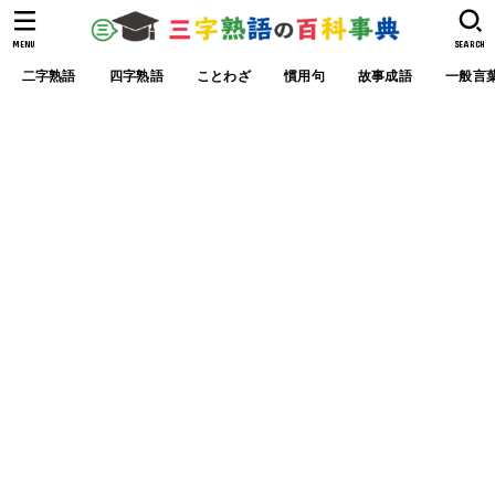
MENU
SEARCH
二字熟語
四字熟語
ことわざ
慣用句
故事成語
一般言