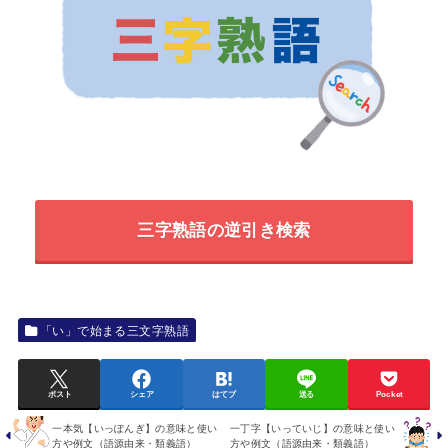
三字熟語の逆引き検索
「い」で始まる三文字熟語
ポスト
シェア
はてブ
送る
Pocket
一本気【いっぽんぎ】の意味と使い
一丁字【いっていじ】の意味と使い
方や例文（語源由来・類義語）
方や例文（語源由来・類義語）