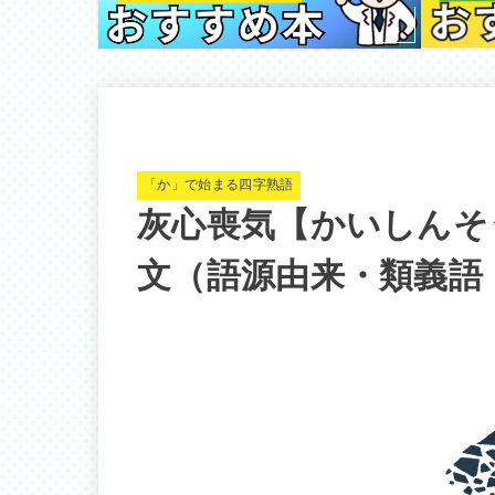
「か」で始まる四字熟語
灰心喪気【かいしんそ
文（語源由来・類義語