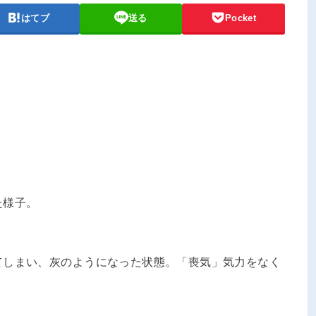
はてブ
送る
Pocket
た様子。
てしまい、灰のようになった状態。「喪気」気力をなく