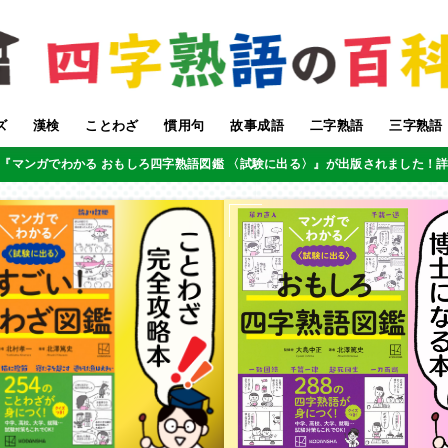
ズ
漢検
ことわざ
慣用句
故事成語
二字熟語
三字熟語
『マンガでわかる おもしろ四字熟語図鑑 〈試験に出る〉』が出版されました！