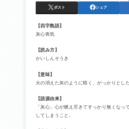
ポスト
シェア
【四字熟語】
灰心喪気
【読み方】
かいしんそうき
【意味】
火の消えた灰のように暗く、がっかりとし
【語源由来】
「灰心」心が燃え尽きてすっかり無くなっ
してしまうこと。