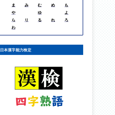
ま
み
む
め
も
や
ゆ
よ
ら
り
る
れ
ろ
わ
日本漢字能力検定