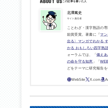
ABOUT US
北澤篤史
サイト責任者
ことわざ・漢字熟語の専
励賞受賞。著書に『
マン
出る〉マンガでわかる 
かる おもしろい四字熟
ォーラムでは、「
備えあ
の命を守る知恵
」「
WE
どをテーマに研究報告を