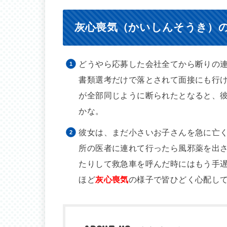
灰心喪気（かいしんそうき）
どうやら応募した会社全てから断りの
書類選考だけで落とされて面接にも行
が全部同じように断られたとなると、
かな。
彼女は、まだ小さいお子さんを急に亡
所の医者に連れて行ったら風邪薬を出
たりして救急車を呼んだ時にはもう手
ほど
灰心喪気
の様子で皆ひどく心配し