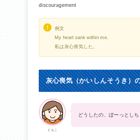
discouragement
例文
My heart sank within me.
私は灰心喪気した。
灰心喪気（かいしんそうき）
どうしたの、ぼーっとしち
ともこ