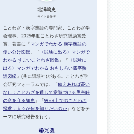
北澤篤史
サイト責任者
ことわざ・漢字熟語の専門家、ことわざ学
会理事。2025年度ことわざ研究奨励賞受
賞。著書に『
マンガでわかる 漢字熟語の
使い分け図鑑
』『
〈試験に出る〉マンガで
わかる すごいことわざ図鑑
』『
〈試験に
出る〉マンガでわかる おもしろい四字熟
語図鑑
』(共に講談社)がある。ことわざ学
会研究フォーラムでは、「
備えあれば憂い
なし：ことわざを通して意識づける災害時
の命を守る知恵
」「
WEB上でのことわざ
探求：人々が何を知りたいのか
」などをテ
ーマに研究報告を行う。