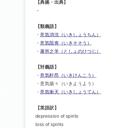
【典拠・出典】
－
【類義語】
・
意気消沈（いきしょうちん）
・
意気阻喪（いきそそう）
・
屠所之羊（としょのひつじ）
【対義語】
・
意気軒昂（いきけんこう）
・意気揚々（いきようよう）
・
意気衝天（いきしょうてん）
【英語訳】
depression of spirits
loss of spirits