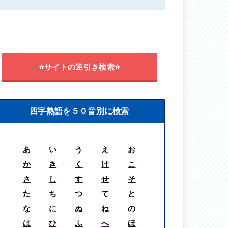
⭐サイトの逆引き検索⭐
四字熟語を５０音別に検索
あ
い
う
え
お
か
き
く
け
こ
さ
し
す
せ
そ
た
ち
つ
て
と
な
に
ぬ
ね
の
は
ひ
ふ
へ
ほ