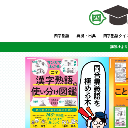
四字熟語
典拠・出典
四字熟語クイ
講談社より