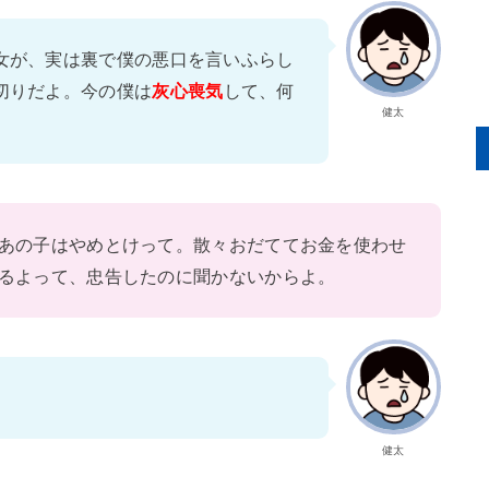
女が、実は裏で僕の悪口を言いふらし
切りだよ。今の僕は
灰心喪気
して、何
健太
あの子はやめとけって。散々おだててお金を使わせ
るよって、忠告したのに聞かないからよ。
健太