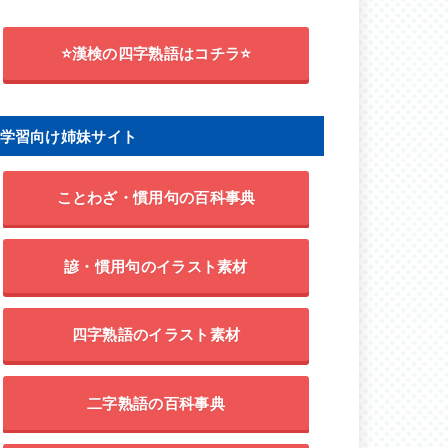
⭐漢検の四字熟語はコチラ⭐
学習向け姉妹サイト
ことわざ・慣用句の百科事典
諺・慣用句のイラスト素材
四字熟語のイラスト素材
二字熟語の百科事典