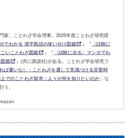
門家、ことわざ学会理事。2025年度ことわざ研究奨
ガでわかる 漢字熟語の使い分け図鑑
』『
〈試験に
すごいことわざ図鑑
』『
〈試験に出る〉マンガでわ
語図鑑
』(共に講談社)がある。ことわざ学会研究フ
れば憂いなし：ことわざを通して意識づける災害時
B上でのことわざ探求：人々が何を知りたいのか
」な
行う。