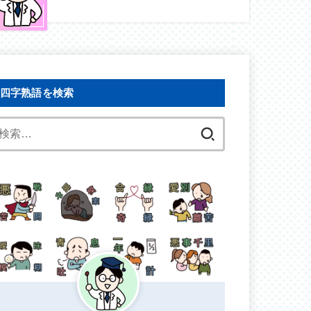
四字熟語を検索
検
索: