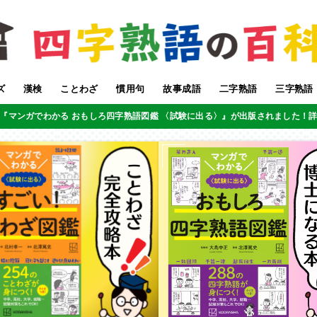
ズ
漢検
ことわざ
慣用句
故事成語
二字熟語
三字熟語
『マンガでわかる おもしろ四字熟語図鑑 〈試験に出る〉』が出版されました！