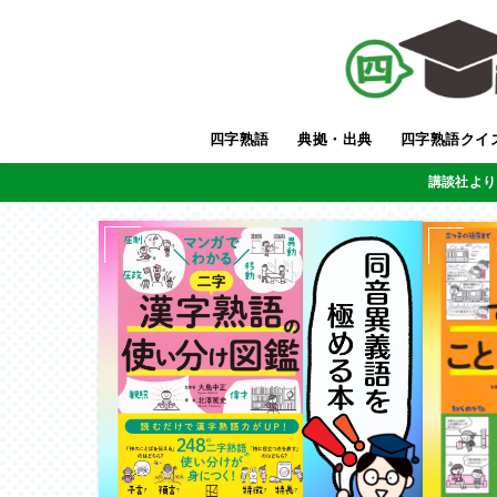
四字熟語
典拠・出典
四字熟語クイ
講談社より