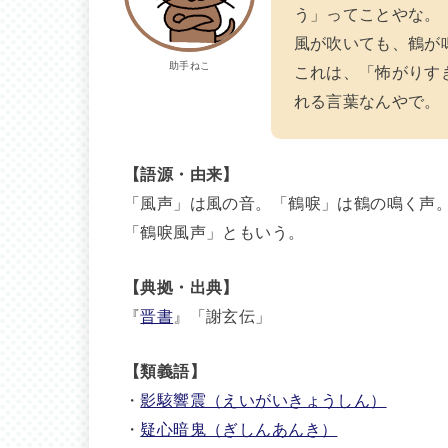
う」ってことやな。
風が吹いても、鶴が
助手ねこ
これは、「怖がりす
れる言葉なんやで。
【語源・由来】
「風声」は風の音。「鶴唳」は鶴の鳴く声
「鶴唳風声」ともいう。
【典拠・出典】
『
晋書
』「謝玄伝」
【類義語】
・
影駭響震（えいがいきょうしん）
・
疑心暗鬼（ぎしんあんき）