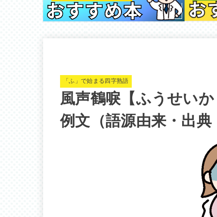
「ふ」で始まる四字熟語
風声鶴唳【ふうせいか
例文（語源由来・出典