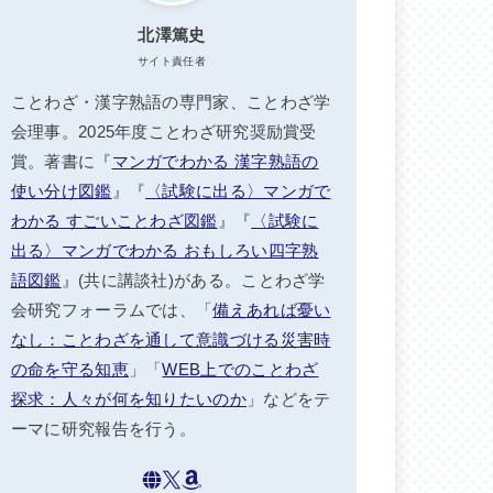
北澤篤史
サイト責任者
ことわざ・漢字熟語の専門家、ことわざ学
会理事。2025年度ことわざ研究奨励賞受
賞。著書に『
マンガでわかる 漢字熟語の
使い分け図鑑
』『
〈試験に出る〉マンガで
わかる すごいことわざ図鑑
』『
〈試験に
出る〉マンガでわかる おもしろい四字熟
語図鑑
』(共に講談社)がある。ことわざ学
会研究フォーラムでは、「
備えあれば憂い
なし：ことわざを通して意識づける災害時
の命を守る知恵
」「
WEB上でのことわざ
探求：人々が何を知りたいのか
」などをテ
ーマに研究報告を行う。