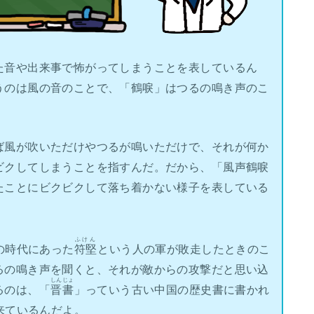
た音や出来事で怖がってしまうことを表しているん
うのは風の音のことで、「鶴唳」はつるの鳴き声のこ
ば風が吹いただけやつるが鳴いただけで、それが何か
ビクしてしまうことを指すんだ。だから、「風声鶴唳
たことにビクビクして落ち着かない様子を表している
ふけん
の時代にあった
符堅
という人の軍が敗走したときのこ
るの鳴き声を聞くと、それが敵からの攻撃だと思い込
しんじょ
るのは、「
晋書
」っていう古い中国の歴史書に書かれ
来ているんだよ。