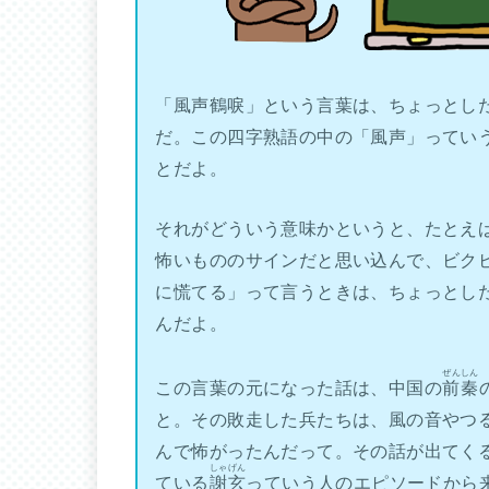
「風声鶴唳」という言葉は、ちょっとし
だ。この四字熟語の中の「風声」ってい
とだよ。
それがどういう意味かというと、たとえ
怖いもののサインだと思い込んで、ビク
に慌てる」って言うときは、ちょっとし
んだよ。
ぜんしん
この言葉の元になった話は、中国の
前秦
と。その敗走した兵たちは、風の音やつ
んで怖がったんだって。その話が出てく
しゃげん
ている
謝玄
っていう人のエピソードから