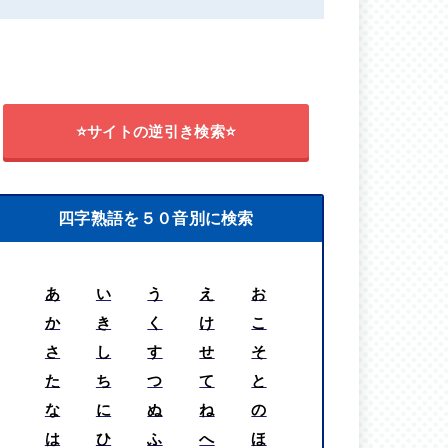
⭐サイトの逆引き検索⭐
四字熟語を５０音別に検索
あ
い
う
え
お
か
き
く
け
こ
さ
し
す
せ
そ
た
ち
つ
て
と
な
に
ぬ
ね
の
は
ひ
ふ
へ
ほ