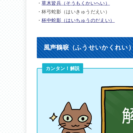
・
草木皆兵（そうもくかいへい）
・杯弓蛇影（はいきゅうだえい）
・
杯中蛇影（はいちゅうのだえい）
風声鶴唳（ふうせいかくれい
カンタン！解説