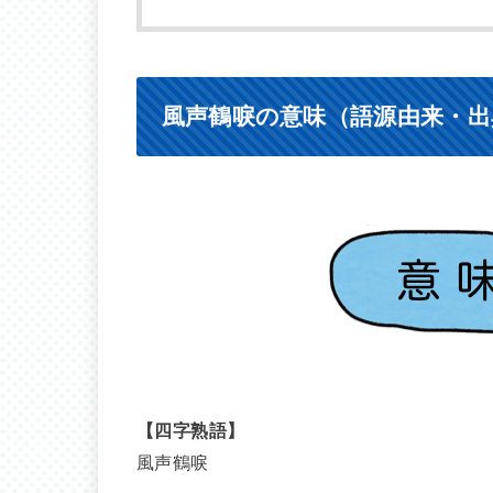
風声鶴唳の意味（語源由来・出
【四字熟語】
風声鶴唳