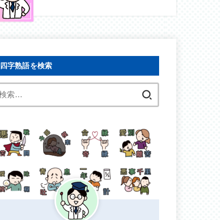
四字熟語を検索
検
索: