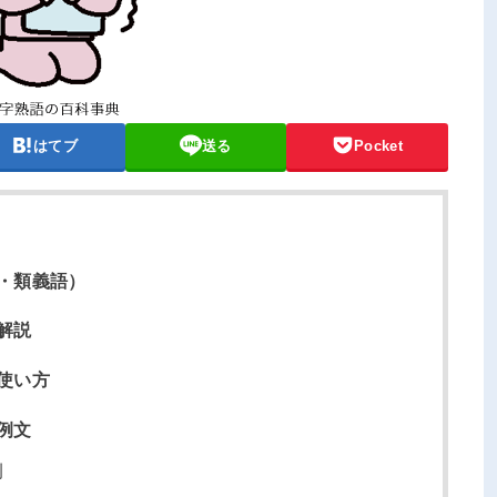
はてブ
送る
Pocket
・類義語）
解説
使い方
例文
例