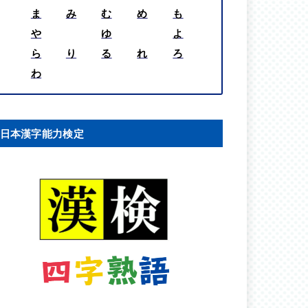
ま
み
む
め
も
や
ゆ
よ
ら
り
る
れ
ろ
わ
日本漢字能力検定