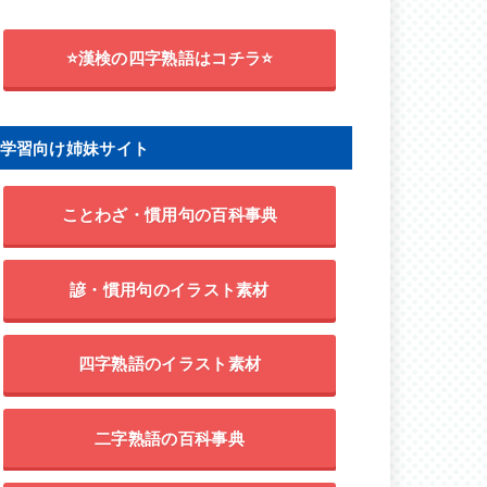
⭐漢検の四字熟語はコチラ⭐
学習向け姉妹サイト
ことわざ・慣用句の百科事典
諺・慣用句のイラスト素材
四字熟語のイラスト素材
二字熟語の百科事典