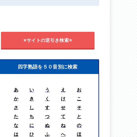
⭐サイトの逆引き検索⭐
四字熟語を５０音別に検索
あ
い
う
え
お
か
き
く
け
こ
さ
し
す
せ
そ
た
ち
つ
て
と
な
に
ぬ
ね
の
は
ひ
ふ
へ
ほ