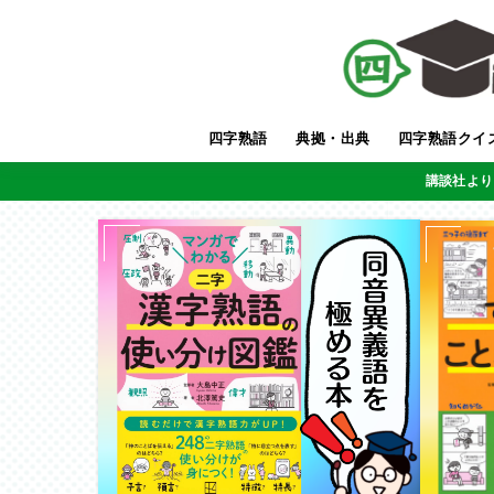
四字熟語
典拠・出典
四字熟語クイ
講談社より