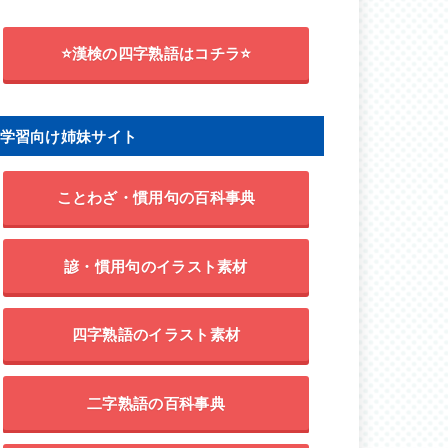
⭐漢検の四字熟語はコチラ⭐
学習向け姉妹サイト
ことわざ・慣用句の百科事典
諺・慣用句のイラスト素材
四字熟語のイラスト素材
二字熟語の百科事典