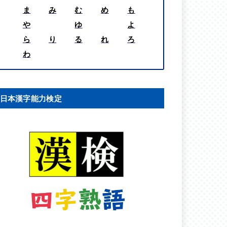
ま
み
む
め
も
や
ゆ
よ
ら
り
る
れ
ろ
わ
日本漢字能力検定