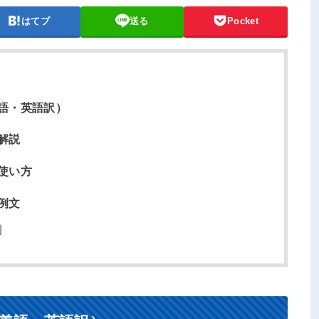
はてブ
送る
Pocket
語・英語訳）
解説
使い方
例文
例