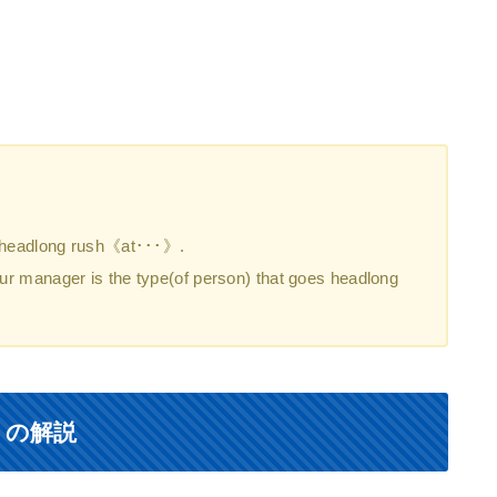
eadlong rush《at･･･》.
s the type(of person) that goes headlong
）の解説