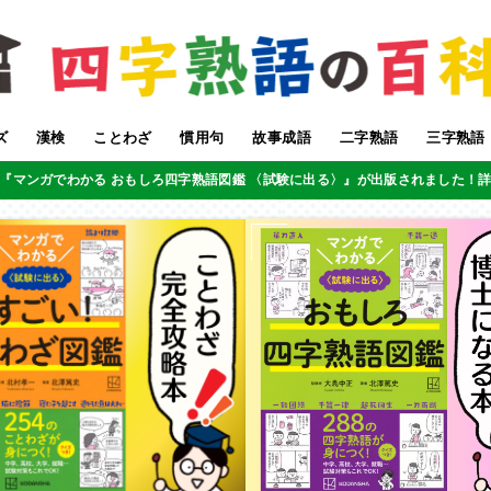
ズ
漢検
ことわざ
慣用句
故事成語
二字熟語
三字熟語
『マンガでわかる おもしろ四字熟語図鑑 〈試験に出る〉』が出版されました！