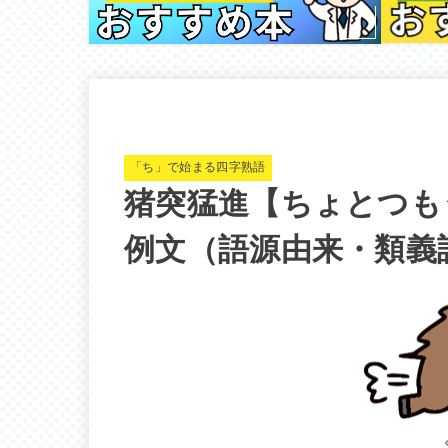
「ち」で始まる四字熟語
猪突猛進【ちょとつも
例文（語源由来・類義