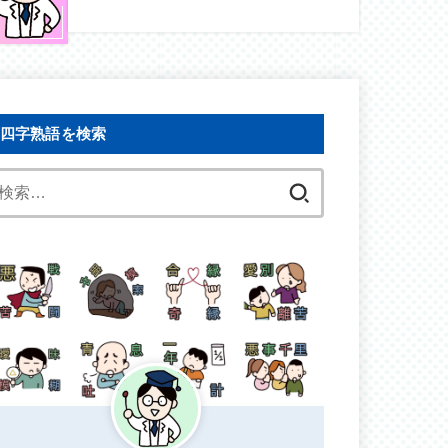
四字熟語を検索
検
索: