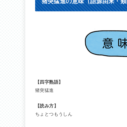
猪突猛進の意味（語源由来・類
【四字熟語】
猪突猛進
【読み方】
ちょとつもうしん