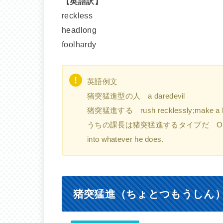
【英語訳】
reckless
headlong
foolhardy
英語例文
猪突猛進型の人 a daredevil
猪突猛進する rush recklessly;make a h
うちの課長は猪突猛進するタイプだ Our manager i
into whatever he does.
猪突猛進（ちょとつもうしん