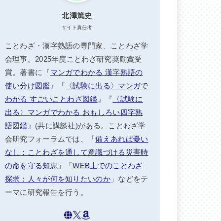
北澤篤史
サイト責任者
ことわざ・漢字熟語の専門家、ことわざ学
会理事。2025年度ことわざ研究奨励賞受
賞。著書に『
マンガでわかる 漢字熟語の
使い分け図鑑
』『
〈試験に出る〉マンガで
わかる すごいことわざ図鑑
』『
〈試験に
出る〉マンガでわかる おもしろい四字熟
語図鑑
』(共に講談社)がある。ことわざ学
会研究フォーラムでは、「
備えあれば憂い
なし：ことわざを通して意識づける災害時
の命を守る知恵
」「
WEB上でのことわざ
探求：人々が何を知りたいのか
」などをテ
ーマに研究報告を行う。