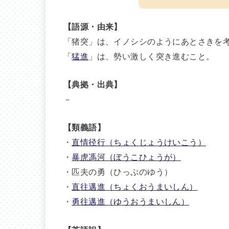
【語源・由来】
「猪突」は、イノシシのようにあとさきを
「
猛進
」は、勢い激しく突き進むこと。
【典拠・出典】
－
【類義語】
・
直情径行（ちょくじょうけいこう）
・
暴虎馮河（ぼうこひょうが）
・匹夫の勇（ひっぷのゆう）
・
直往邁進（ちょくおうまいしん）
・
勇往邁進（ゆうおうまいしん）