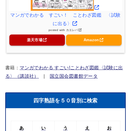
マンガでわかる すごい！ ことわざ図鑑 〈試験
に出る〉
posted with
カエレバ
楽天市場
Amazon
書籍：
マンガでわかる すごい!ことわざ図鑑〈試験に出
る〉（講談社）
|
国立国会図書館データ
四字熟語を５０音別に検索
あ
い
う
え
お