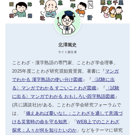
北澤篤史
サイト責任者
ことわざ・漢字熟語の専門家、ことわざ学会理事。
2025年度ことわざ研究奨励賞受賞。著書に『
マンガ
でわかる 漢字熟語の使い分け図鑑
』『
〈試験に出
る〉マンガでわかる すごいことわざ図鑑
』『
〈試験
に出る〉マンガでわかる おもしろい四字熟語図鑑
』
(共に講談社)がある。ことわざ学会研究フォーラムで
は、「
備えあれば憂いなし：ことわざを通して意識づ
ける災害時の命を守る知恵
」「
WEB上でのことわざ
探求：人々が何を知りたいのか
」などをテーマに研究