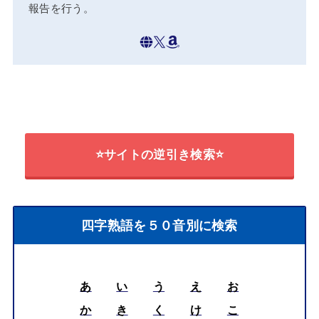
報告を行う。
⭐サイトの逆引き検索⭐
四字熟語を５０音別に検索
あ
い
う
え
お
か
き
く
け
こ