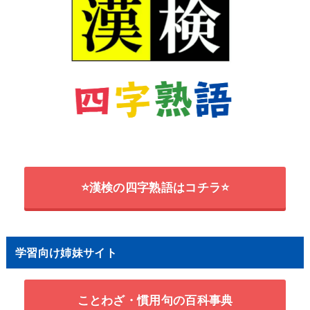
⭐漢検の四字熟語はコチラ⭐
学習向け姉妹サイト
ことわざ・慣用句の百科事典