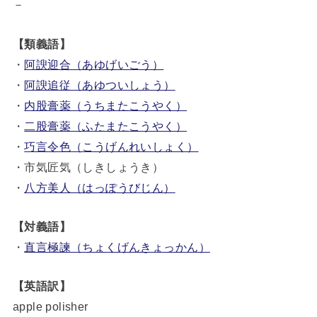
－
【類義語】
・
阿諛迎合（あゆげいごう）
・
阿諛追従（あゆついしょう）
・
内股膏薬（うちまたこうやく）
・
二股膏薬（ふたまたこうやく）
・
巧言令色（こうげんれいしょく）
・市気匠気（しきしょうき）
・
八方美人（はっぽうびじん）
【対義語】
・
直言極諫（ちょくげんきょっかん）
【英語訳】
apple polisher