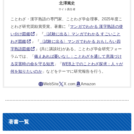
北澤篤史
サイト責任者
ことわざ・漢字熟語の専門家、ことわざ学会理事。2025年度こ
とわざ研究奨励賞受賞。著書に『
マンガでわかる 漢字熟語の使
い分け図鑑
』『
〈試験に出る〉マンガでわかる すごいこと
わざ図鑑
』『
〈試験に出る〉マンガでわかる おもしろい四
字熟語図鑑
』(共に講談社)がある。ことわざ学会研究フォー
ラムでは、「
備えあれば憂いなし：ことわざを通して意識づけ
る災害時の命を守る知恵
」「
WEB上でのことわざ探求：人々が
何を知りたいのか
」などをテーマに研究報告を行う。
著書一覧