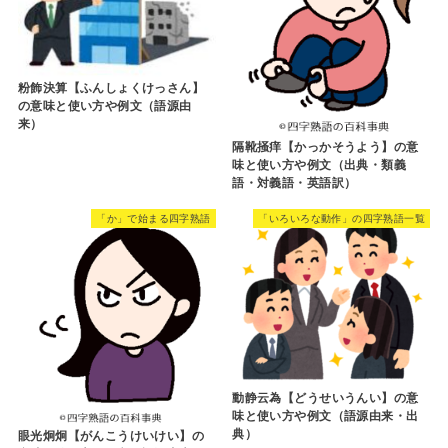
粉飾決算【ふんしょくけっさん】
の意味と使い方や例文（語源由
来）
隔靴掻痒【かっかそうよう】の意
味と使い方や例文（出典・類義
語・対義語・英語訳）
「か」で始まる四字熟語
「いろいろな動作」の四字熟語一覧
動静云為【どうせいうんい】の意
味と使い方や例文（語源由来・出
典）
眼光炯炯【がんこうけいけい】の