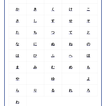
か
き
く
け
こ
さ
し
す
せ
そ
た
ち
つ
て
と
な
に
ぬ
ね
の
は
ひ
ふ
へ
ほ
ま
み
む
め
も
や
ゆ
よ
ら
り
る
れ
ろ
わ