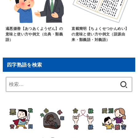
遏悪揚善【あつあくようぜん】の
直截簡明【ちょくせつかんめい】
意味と使い方や例文（出典・類義
の意味と使い方や例文（語源由
語）
来・類義語・対義語）
四字熟語を検索
検
索: