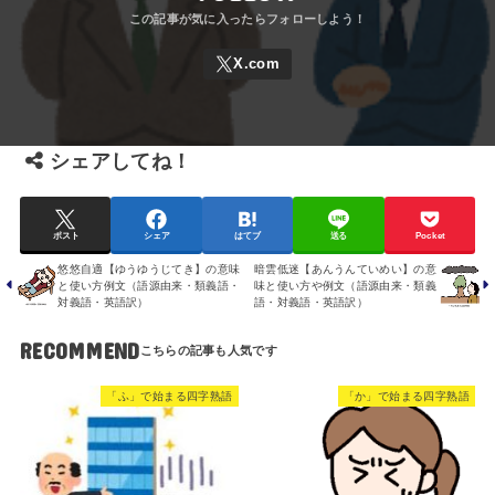
シェアしてね！
ポスト
シェア
はてブ
送る
Pocket
悠悠自適【ゆうゆうじてき】の意味
暗雲低迷【あんうんていめい】の意
と使い方例文（語源由来・類義語・
味と使い方や例文（語源由来・類義
対義語・英語訳）
語・対義語・英語訳）
RECOMMEND
「ふ」で始まる四字熟語
「か」で始まる四字熟語