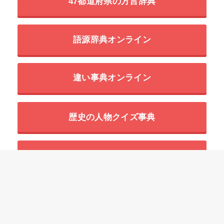
47都道府県の方言辞典
語源辞典オンライン
違い事典オンライン
歴史の人物クイズ事典
世界の超危険生物データベース
HOME
四字熟語一覧の意味と使い方の例文
「あ」で始まる四字熟語
阿諛便佞【あゆべんねい】の意味と使い方や例文（語源由来・類義語・対義