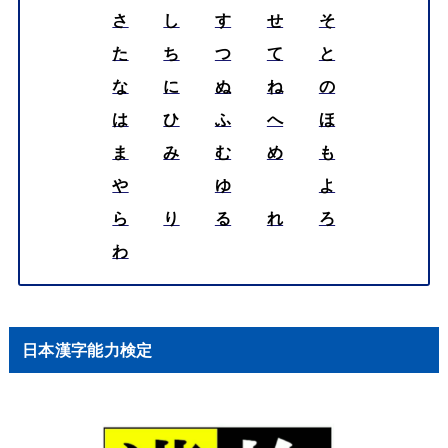
さ
し
す
せ
そ
た
ち
つ
て
と
な
に
ぬ
ね
の
は
ひ
ふ
へ
ほ
ま
み
む
め
も
や
ゆ
よ
ら
り
る
れ
ろ
わ
日本漢字能力検定