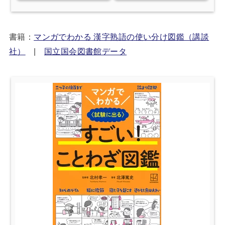
書籍：
マンガでわかる 漢字熟語の使い分け図鑑（講談
社）
|
国立国会図書館データ