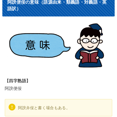
阿諛便佞の意味（語源由来・類義語・対義語・英
語訳）
【四字熟語】
阿諛便佞
阿諛弁佞と書く場合もある。