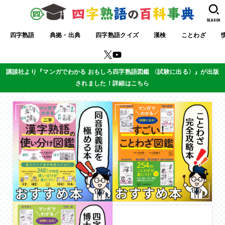
SEARCH
四字熟語
典拠・出典
四字熟語クイズ
漢検
ことわざ
講談社より『マンガでわかる おもしろ四字熟語図鑑 〈試験に出る〉』が出版
されました！詳細はこちら