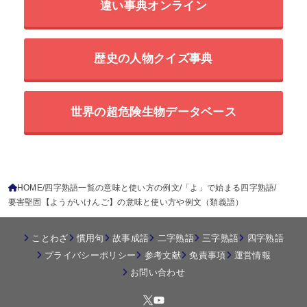
違い事典オンライン
歴史の人物クイズ事典
世界の超危険生物データベース
HOME
四字熟語一覧の意味と使い方の例文
「よ」で始まる四字熟語
要害堅固【ようがいけんご】の意味と使い方や例文（類義語）
ことわざ
慣用句
故事成語
二字熟語
三字熟語
四字熟語
プライバシーポリシー
参考文献
免責事項
運営情報
お問い合わせ