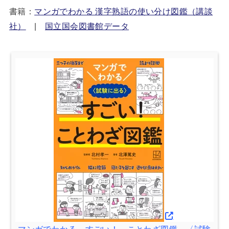
書籍：
マンガでわかる 漢字熟語の使い分け図鑑（講談
社）
|
国立国会図書館データ