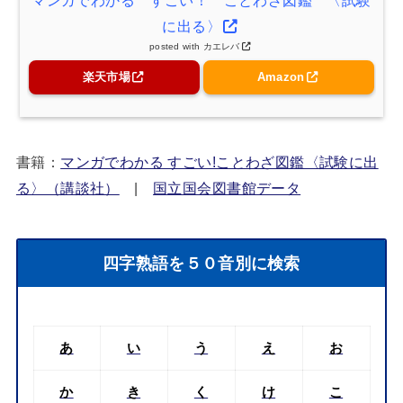
マンガでわかる すごい！ ことわざ図鑑 〈試験
に出る〉
posted with
カエレバ
楽天市場
Amazon
書籍：
マンガでわかる すごい!ことわざ図鑑〈試験に出
る〉（講談社）
|
国立国会図書館データ
四字熟語を５０音別に検索
あ
い
う
え
お
か
き
く
け
こ