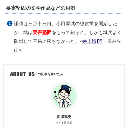
要害堅固の文学作品などの用例
謙信は三月十三日、小田原城の総攻撃を開始した
が、城は
要害堅固
をもって知られ、しかも城兵よく
防戦して容易に落ちなかった。<
井上靖
・風林火
山>
ABOUT US
北澤篤史
サイト責任者