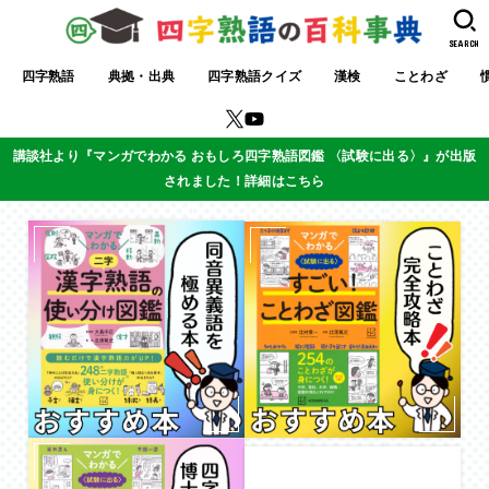
SEARCH
四字熟語
典拠・出典
四字熟語クイズ
漢検
ことわざ
講談社より『マンガでわかる おもしろ四字熟語図鑑 〈試験に出る〉』が出版
されました！詳細はこちら