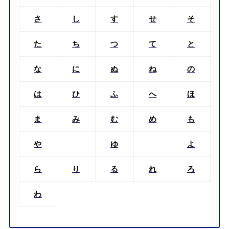
さ
し
す
せ
そ
た
ち
つ
て
と
な
に
ぬ
ね
の
は
ひ
ふ
へ
ほ
ま
み
む
め
も
や
ゆ
よ
ら
り
る
れ
ろ
わ