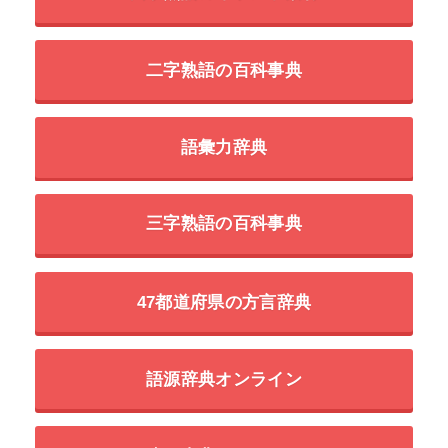
二字熟語の百科事典
語彙力辞典
三字熟語の百科事典
47都道府県の方言辞典
語源辞典オンライン