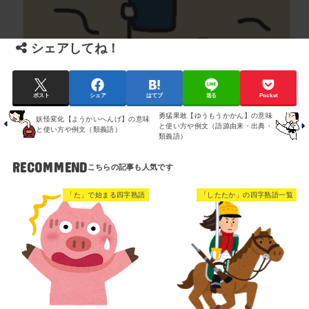
シェアしてね！
ポスト
シェア
はてブ
送る
Pocket
勇猛果敢【ゆうもうかかん】の意味
妖怪変化【ようかいへんげ】の意味
と使い方や例文（語源由来・出典・
と使い方や例文（類義語）
類義語）
RECOMMEND
「た」で始まる四字熟語
「したたか」の四字熟語一覧