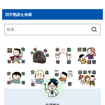
四字熟語を検索
検
索: