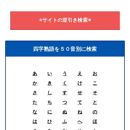
⭐サイトの逆引き検索⭐
四字熟語を５０音別に検索
あ
い
う
え
お
か
き
く
け
こ
さ
し
す
せ
そ
た
ち
つ
て
と
な
に
ぬ
ね
の
は
ひ
ふ
へ
ほ