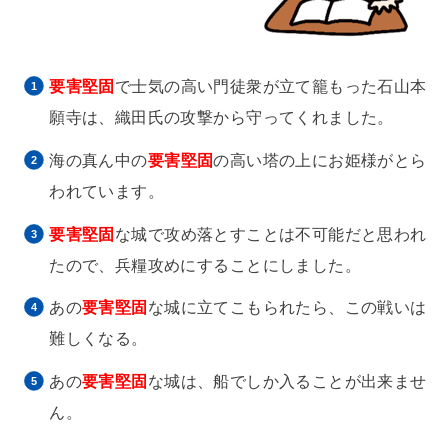
要害堅固
で士気の高い門徒衆が立て籠もった石山本
願寺は、織田氏の攻撃から守ってくれました。
海の真ん中の
要害堅固
の高い塔の上にお姫様がとら
われています。
要害堅固
な城で攻め落とすことは不可能だと思われ
たので、兵糧攻めにすることにしました。
あの
要害堅固
な城に立てこもられたら、この戦いは
難しくなる。
あの
要害堅固
な城は、船でしか入ることが出来ませ
ん。