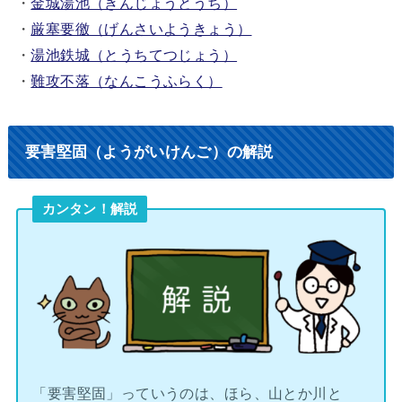
・
金城湯池（きんじょうとうち）
・
厳塞要徼（げんさいようきょう）
・
湯池鉄城（とうちてつじょう）
・
難攻不落（なんこうふらく）
要害堅固（ようがいけんご）の解説
カンタン！解説
「要害堅固」っていうのは、ほら、山とか川と