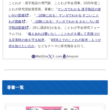
ことわざ・漢字熟語の専門家、ことわざ学会理事。2025年度こ
とわざ研究奨励賞受賞。著書に『
マンガでわかる 漢字熟語の使
い分け図鑑
』『
〈試験に出る〉マンガでわかる すごいこと
わざ図鑑
』『
〈試験に出る〉マンガでわかる おもしろい四
字熟語図鑑
』(共に講談社)がある。ことわざ学会研究フォー
ラムでは、「
備えあれば憂いなし：ことわざを通して意識づけ
る災害時の命を守る知恵
」「
WEB上でのことわざ探求：人々が
何を知りたいのか
」などをテーマに研究報告を行う。
著書一覧