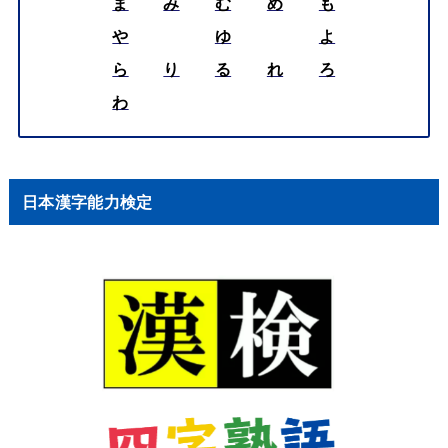
ま
み
む
め
も
や
ゆ
よ
ら
り
る
れ
ろ
わ
日本漢字能力検定