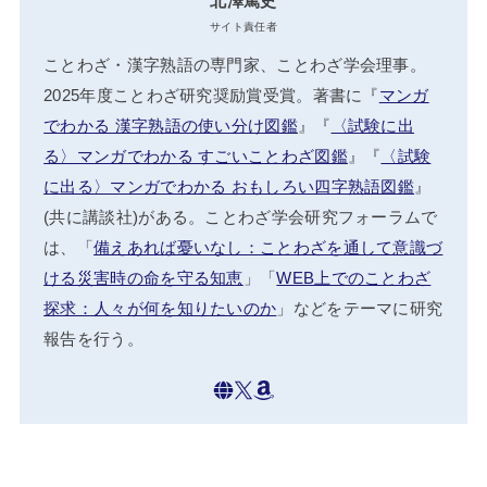
北澤篤史
サイト責任者
ことわざ・漢字熟語の専門家、ことわざ学会理事。
2025年度ことわざ研究奨励賞受賞。著書に『
マンガ
でわかる 漢字熟語の使い分け図鑑
』『
〈試験に出
る〉マンガでわかる すごいことわざ図鑑
』『
〈試験
に出る〉マンガでわかる おもしろい四字熟語図鑑
』
(共に講談社)がある。ことわざ学会研究フォーラムで
は、「
備えあれば憂いなし：ことわざを通して意識づ
ける災害時の命を守る知恵
」「
WEB上でのことわざ
探求：人々が何を知りたいのか
」などをテーマに研究
報告を行う。