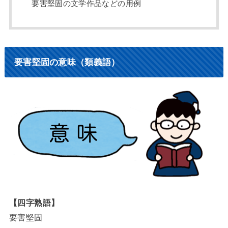
要害堅固の文学作品などの用例
要害堅固の意味（類義語）
【四字熟語】
要害堅固