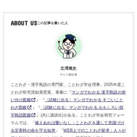
ABOUT US
北澤篤史
サイト責任者
ことわざ・漢字熟語の専門家、ことわざ学会理事。2025年度こ
とわざ研究奨励賞受賞。著書に『
マンガでわかる 漢字熟語の使
い分け図鑑
』『
〈試験に出る〉マンガでわかる すごいこと
わざ図鑑
』『
〈試験に出る〉マンガでわかる おもしろい四
字熟語図鑑
』(共に講談社)がある。ことわざ学会研究フォー
ラムでは、「
備えあれば憂いなし：ことわざを通して意識づけ
る災害時の命を守る知恵
」「
WEB上でのことわざ探求：人々が