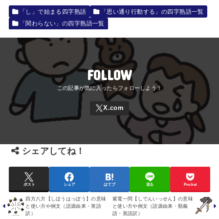
「し」で始まる四字熟語
「思い通り行動する」の四字熟語一覧
「関わらない」の四字熟語一覧
FOLLOW
シェアしてね！
ポスト
シェア
はてブ
送る
Pocket
四方八方【しほうはっぽう】の意味
紫電一閃【しでんいっせん】の意味
と使い方や例文（語源由来・英語
と使い方や例文（語源由来・類義
訳）
語・英語訳）