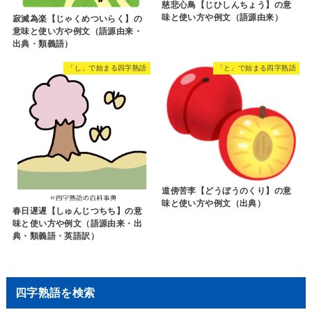
慈悲心鳥【じひしんちょう】の意
味と使い方や例文（語源由来）
寂滅為楽【じゃくめついらく】の
意味と使い方や例文（語源由来・
出典・類義語）
「し」で始まる四字熟語
「と」で始まる四字熟語
道傍苦李【どうぼうのくり】の意
味と使い方や例文（出典）
春日遅遅【しゅんじつちち】の意
味と使い方や例文（語源由来・出
典・類義語・英語訳）
四字熟語を検索