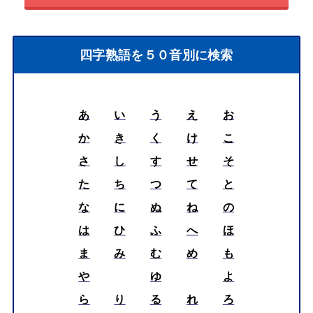
四字熟語を５０音別に検索
あ
い
う
え
お
か
き
く
け
こ
さ
し
す
せ
そ
た
ち
つ
て
と
な
に
ぬ
ね
の
は
ひ
ふ
へ
ほ
ま
み
む
め
も
や
ゆ
よ
ら
り
る
れ
ろ