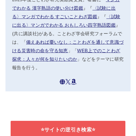
でわかる 漢字熟語の使い分け図鑑
』『
〈試験に出
る〉マンガでわかる すごいことわざ図鑑
』『
〈試験
に出る〉マンガでわかる おもしろい四字熟語図鑑
』
(共に講談社)がある。ことわざ学会研究フォーラムで
は、「
備えあれば憂いなし：ことわざを通して意識づ
ける災害時の命を守る知恵
」「
WEB上でのことわざ
探求：人々が何を知りたいのか
」などをテーマに研究
報告を行う。
⭐サイトの逆引き検索⭐