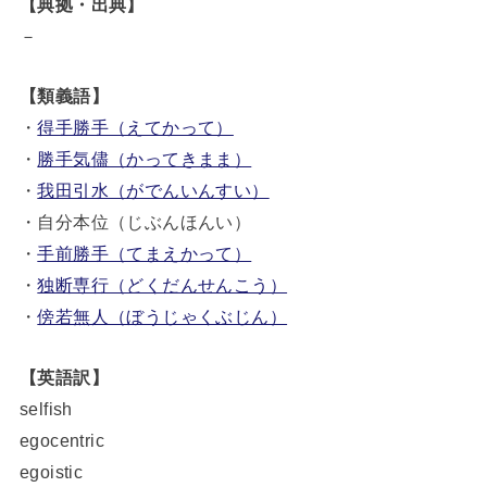
【典拠・出典】
－
【類義語】
・
得手勝手（えてかって）
・
勝手気儘（かってきまま）
・
我田引水（がでんいんすい）
・自分本位（じぶんほんい）
・
手前勝手（てまえかって）
・
独断専行（どくだんせんこう）
・
傍若無人（ぼうじゃくぶじん）
【英語訳】
selfish
egocentric
egoistic