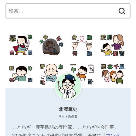
検
索:
北澤篤史
サイト責任者
ことわざ・漢字熟語の専門家、ことわざ学会理事。
2025年度ことわざ研究奨励賞受賞。著書に『
マンガ