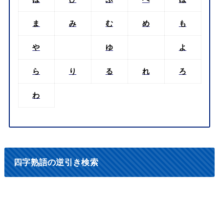
ま
み
む
め
も
や
ゆ
よ
ら
り
る
れ
ろ
わ
四字熟語の逆引き検索