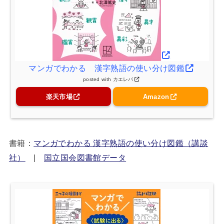
マンガでわかる 漢字熟語の使い分け図鑑
posted with
カエレバ
楽天市場
Amazon
書籍：
マンガでわかる 漢字熟語の使い分け図鑑（講談
社）
|
国立国会図書館データ