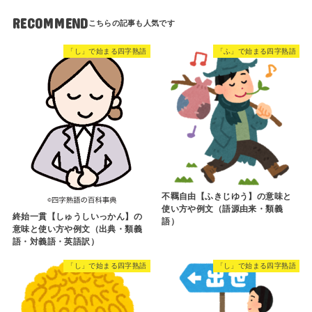
RECOMMEND
「し」で始まる四字熟語
「ふ」で始まる四字熟語
不羈自由【ふきじゆう】の意味と
使い方や例文（語源由来・類義
終始一貫【しゅうしいっかん】の
語）
意味と使い方や例文（出典・類義
語・対義語・英語訳）
「し」で始まる四字熟語
「し」で始まる四字熟語