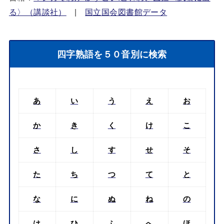
る〉（講談社）
|
国立国会図書館データ
四字熟語を５０音別に検索
あ
い
う
え
お
か
き
く
け
こ
さ
し
す
せ
そ
た
ち
つ
て
と
な
に
ぬ
ね
の
は
ひ
ふ
へ
ほ