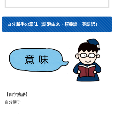
自分勝手の意味（語源由来・類義語・英語訳）
【四字熟語】
自分勝手