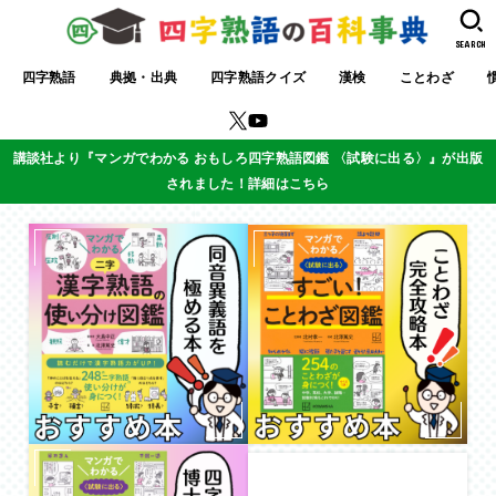
SEARCH
四字熟語
典拠・出典
四字熟語クイズ
漢検
ことわざ
講談社より『マンガでわかる おもしろ四字熟語図鑑 〈試験に出る〉』が出版
されました！詳細はこちら