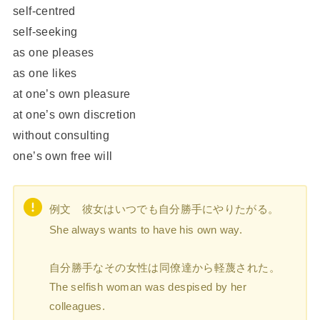
self-centred
self‐seeking
as one pleases
as one likes
at one’s own pleasure
at one’s own discretion
without consulting
one’s own free will
例文 彼女はいつでも自分勝手にやりたがる。
She always wants to have his own way.
自分勝手なその女性は同僚達から軽蔑された。
The selfish woman was despised by her
colleagues.