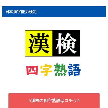
日本漢字能力検定
⭐漢検の四字熟語はコチラ⭐