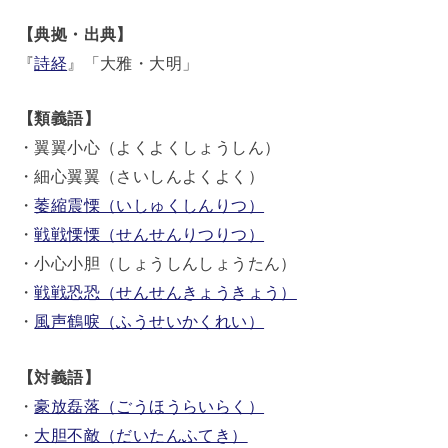
【典拠・出典】
『
詩経
』「大雅・大明」
【類義語】
・翼翼小心（よくよくしょうしん）
・細心翼翼（さいしんよくよく）
・
萎縮震慄（いしゅくしんりつ）
・
戦戦慄慄（せんせんりつりつ）
・小心小胆（しょうしんしょうたん）
・
戦戦恐恐（せんせんきょうきょう）
・
風声鶴唳（ふうせいかくれい）
【対義語】
・
豪放磊落（ごうほうらいらく）
・
大胆不敵（だいたんふてき）