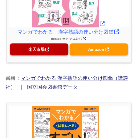
マンガでわかる 漢字熟語の使い分け図鑑
posted with
カエレバ
楽天市場
Amazon
書籍：
マンガでわかる 漢字熟語の使い分け図鑑（講談
社）
|
国立国会図書館データ