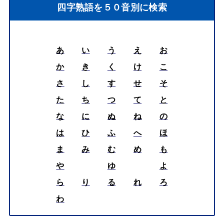
四字熟語を５０音別に検索
あ
い
う
え
お
か
き
く
け
こ
さ
し
す
せ
そ
た
ち
つ
て
と
な
に
ぬ
ね
の
は
ひ
ふ
へ
ほ
ま
み
む
め
も
や
ゆ
よ
ら
り
る
れ
ろ
わ