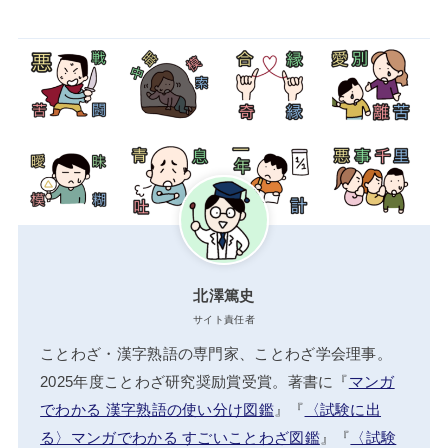
北澤篤史
サイト責任者
ことわざ・漢字熟語の専門家、ことわざ学会理事。
2025年度ことわざ研究奨励賞受賞。著書に『
マンガ
でわかる 漢字熟語の使い分け図鑑
』『
〈試験に出
る〉マンガでわかる すごいことわざ図鑑
』『
〈試験