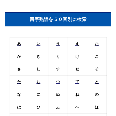
四字熟語を５０音別に検索
あ
い
う
え
お
か
き
く
け
こ
さ
し
す
せ
そ
た
ち
つ
て
と
な
に
ぬ
ね
の
は
ひ
ふ
へ
ほ