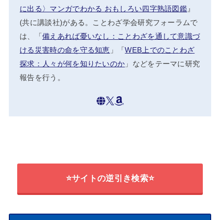
に出る〉マンガでわかる おもしろい四字熟語図鑑
』
(共に講談社)がある。ことわざ学会研究フォーラムで
は、「
備えあれば憂いなし：ことわざを通して意識づ
ける災害時の命を守る知恵
」「
WEB上でのことわざ
探求：人々が何を知りたいのか
」などをテーマに研究
報告を行う。
⭐サイトの逆引き検索⭐