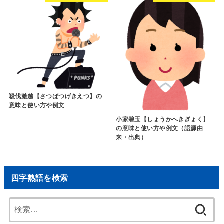
殺伐激越【さつばつげきえつ】の
意味と使い方や例文
小家碧玉【しょうかへきぎょく】
の意味と使い方や例文（語源由
来・出典）
四字熟語を検索
検
索: