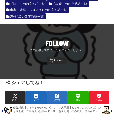
「怖い」の四字熟語一覧
「表現」の四字熟語一覧
出典：詩経（しきょう）の四字熟語一覧
漢検4級の四字熟語一覧
FOLLOW
シェアしてね！
ポスト
シェア
はてブ
送る
Pocket
少数精鋭【しょうすうせいえい】の
小人閑居【しょうじんかんきょ】の
意味と使い方や例文（語源由来・対
意味と使い方や例文（語源由来・出