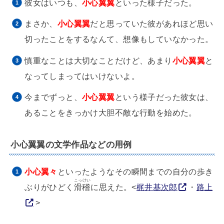
彼女はいつも、
小心翼翼
といった様子だった。
まさか、
小心翼翼
だと思っていた彼があれほど思い
切ったことをするなんて、想像もしていなかった。
慎重なことは大切なことだけど、あまり
小心翼翼
と
なってしまってはいけないよ。
今までずっと、
小心翼翼
という様子だった彼女は、
あることをきっかけ大胆不敵な行動を始めた。
小心翼翼の文学作品などの用例
小心翼々
といったようなその瞬間までの自分の歩き
こっけい
ぶりがひどく
滑稽
に思えた。<
梶井基次郎
・
路上
>