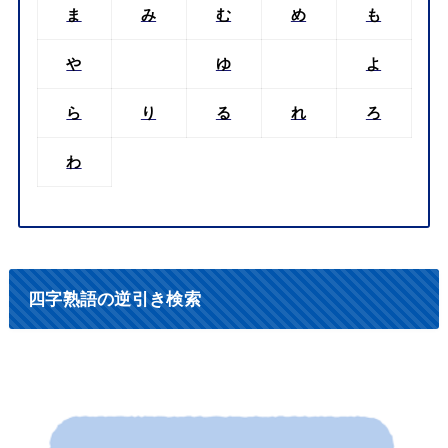
ま
み
む
め
も
や
ゆ
よ
ら
り
る
れ
ろ
わ
四字熟語の逆引き検索