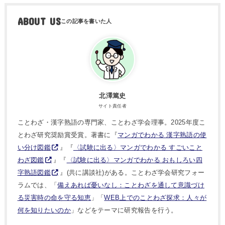
ABOUT US
北澤篤史
サイト責任者
ことわざ・漢字熟語の専門家、ことわざ学会理事。2025年度こ
とわざ研究奨励賞受賞。著書に『
マンガでわかる 漢字熟語の使
い分け図鑑
』『
〈試験に出る〉マンガでわかる すごいこと
わざ図鑑
』『
〈試験に出る〉マンガでわかる おもしろい四
字熟語図鑑
』(共に講談社)がある。ことわざ学会研究フォー
ラムでは、「
備えあれば憂いなし：ことわざを通して意識づけ
る災害時の命を守る知恵
」「
WEB上でのことわざ探求：人々が
何を知りたいのか
」などをテーマに研究報告を行う。