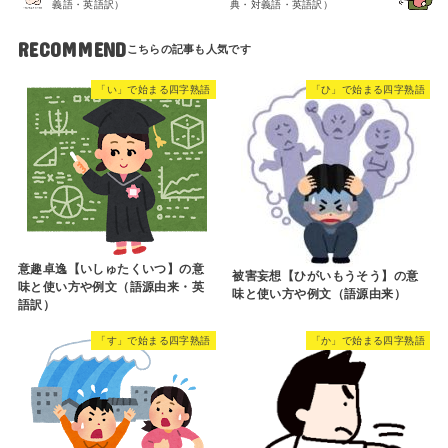
義語・英語訳）
典・対義語・英語訳）
RECOMMEND
「い」で始まる四字熟語
「ひ」で始まる四字熟語
意趣卓逸【いしゅたくいつ】の意
被害妄想【ひがいもうそう】の意
味と使い方や例文（語源由来・英
味と使い方や例文（語源由来）
語訳）
「す」で始まる四字熟語
「か」で始まる四字熟語