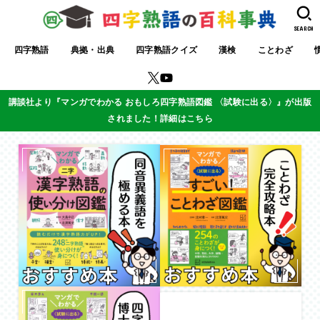
SEARCH
四字熟語
典拠・出典
四字熟語クイズ
漢検
ことわざ
講談社より『マンガでわかる おもしろ四字熟語図鑑 〈試験に出る〉』が出版
されました！詳細はこちら