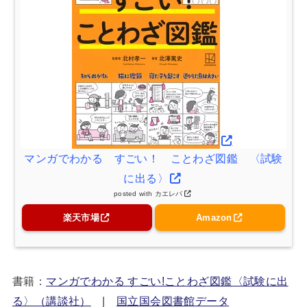
マンガでわかる すごい！ ことわざ図鑑 〈試験
に出る〉
posted with
カエレバ
楽天市場
Amazon
書籍：
マンガでわかる すごい!ことわざ図鑑〈試験に出
る〉（講談社）
|
国立国会図書館データ