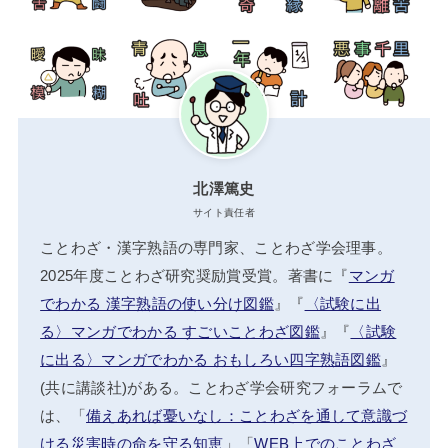
北澤篤史
サイト責任者
ことわざ・漢字熟語の専門家、ことわざ学会理事。
2025年度ことわざ研究奨励賞受賞。著書に『
マンガ
でわかる 漢字熟語の使い分け図鑑
』『
〈試験に出
る〉マンガでわかる すごいことわざ図鑑
』『
〈試験
に出る〉マンガでわかる おもしろい四字熟語図鑑
』
(共に講談社)がある。ことわざ学会研究フォーラムで
は、「
備えあれば憂いなし：ことわざを通して意識づ
ける災害時の命を守る知恵
」「
WEB上でのことわざ