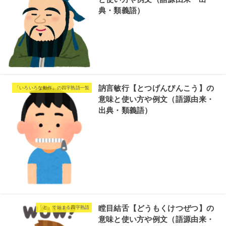
典・類義語）
訥言敏行【とつげんびんこう】の
「いろいろな動作」の四字熟語一覧
意味と使い方や例文（語源由来・
出典・類義語）
瞠目結舌【どうもくけつぜつ】の
「と」で始まる四字熟語
意味と使い方や例文（語源由来・