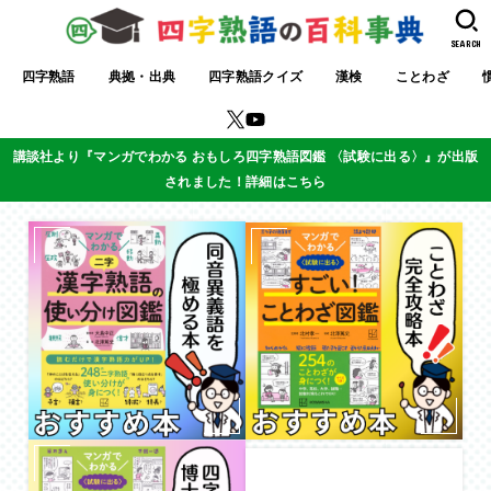
SEARCH
四字熟語
典拠・出典
四字熟語クイズ
漢検
ことわざ
講談社より『マンガでわかる おもしろ四字熟語図鑑 〈試験に出る〉』が出版
されました！詳細はこちら