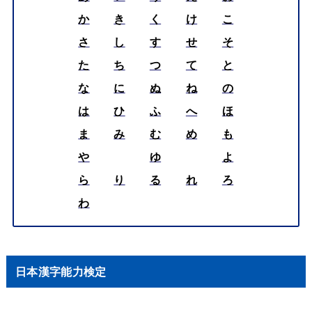
か
き
く
け
こ
さ
し
す
せ
そ
た
ち
つ
て
と
な
に
ぬ
ね
の
は
ひ
ふ
へ
ほ
ま
み
む
め
も
や
ゆ
よ
ら
り
る
れ
ろ
わ
日本漢字能力検定