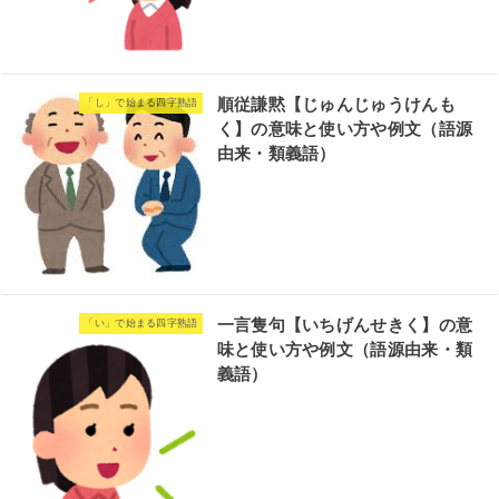
順従謙黙【じゅんじゅうけんも
「し」で始まる四字熟語
く】の意味と使い方や例文（語源
由来・類義語）
一言隻句【いちげんせきく】の意
「い」で始まる四字熟語
味と使い方や例文（語源由来・類
義語）