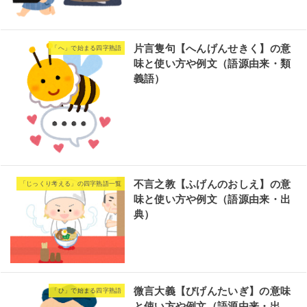
片言隻句【へんげんせきく】の意
「へ」で始まる四字熟語
味と使い方や例文（語源由来・類
義語）
不言之教【ふげんのおしえ】の意
「じっくり考える」の四字熟語一覧
味と使い方や例文（語源由来・出
典）
微言大義【びげんたいぎ】の意味
「ひ」で始まる四字熟語
と使い方や例文（語源由来・出