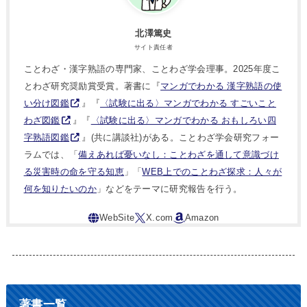
北澤篤史
サイト責任者
ことわざ・漢字熟語の専門家、ことわざ学会理事。2025年度こ
とわざ研究奨励賞受賞。著書に『
マンガでわかる 漢字熟語の使
い分け図鑑
』『
〈試験に出る〉マンガでわかる すごいこと
わざ図鑑
』『
〈試験に出る〉マンガでわかる おもしろい四
字熟語図鑑
』(共に講談社)がある。ことわざ学会研究フォー
ラムでは、「
備えあれば憂いなし：ことわざを通して意識づけ
る災害時の命を守る知恵
」「
WEB上でのことわざ探求：人々が
何を知りたいのか
」などをテーマに研究報告を行う。
著書一覧