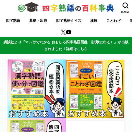
SEARCH
四字熟語
典拠・出典
四字熟語クイズ
漢検
ことわざ
講談社より『マンガでわかる おもしろ四字熟語図鑑 〈試験に出る〉』が出版
されました！詳細はこちら