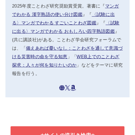
2025年度ことわざ研究奨励賞受賞。著書に『
マンガ
でわかる 漢字熟語の使い分け図鑑
』『
〈試験に出
る〉マンガでわかる すごいことわざ図鑑
』『
〈試験
に出る〉マンガでわかる おもしろい四字熟語図鑑
』
(共に講談社)がある。ことわざ学会研究フォーラムで
は、「
備えあれば憂いなし：ことわざを通して意識づ
ける災害時の命を守る知恵
」「
WEB上でのことわざ
探求：人々が何を知りたいのか
」などをテーマに研究
報告を行う。