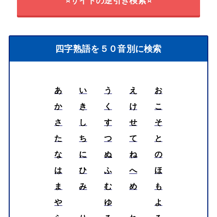
⭐サイトの逆引き検索⭐
四字熟語を５０音別に検索
あ
い
う
え
お
か
き
く
け
こ
さ
し
す
せ
そ
た
ち
つ
て
と
な
に
ぬ
ね
の
は
ひ
ふ
へ
ほ
ま
み
む
め
も
や
ゆ
よ