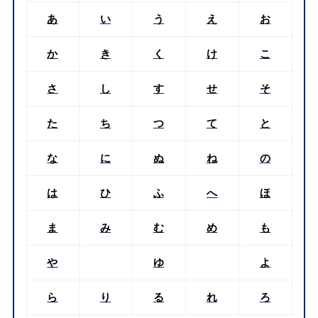
あ
い
う
え
お
か
き
く
け
こ
さ
し
す
せ
そ
た
ち
つ
て
と
な
に
ぬ
ね
の
は
ひ
ふ
へ
ほ
ま
み
む
め
も
や
ゆ
よ
ら
り
る
れ
ろ