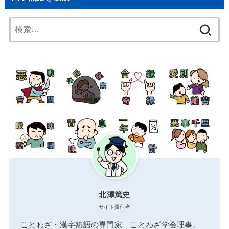
検
索:
北澤篤史
サイト責任者
ことわざ・漢字熟語の専門家、ことわざ学会理事。