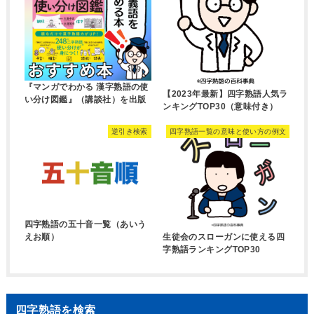
『マンガでわかる 漢字熟語の使
【2023年最新】四字熟語人気ラ
い分け図鑑』（講談社）を出版
ンキングTOP30（意味付き）
逆引き検索
四字熟語一覧の意味と使い方の例文
四字熟語の五十音一覧（あいう
生徒会のスローガンに使える四
えお順）
字熟語ランキングTOP30
四字熟語を検索