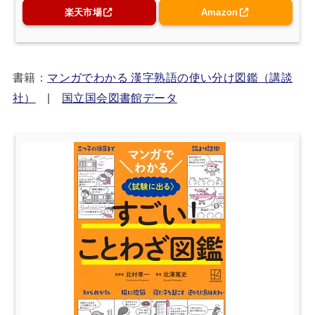
楽天市場
Amazon
書籍：
マンガでわかる 漢字熟語の使い分け図鑑（講談
社）
|
国立国会図書館データ