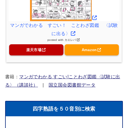
マンガでわかる すごい！ ことわざ図鑑 〈試験
に出る〉
posted with
カエレバ
楽天市場
Amazon
書籍：
マンガでわかる すごい!ことわざ図鑑〈試験に出
る〉（講談社）
|
国立国会図書館データ
四字熟語を５０音別に検索