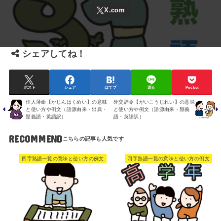
シェアしてね！
ポスト
シェア
はてブ
送る
Pocket
佳人薄命【かじんはくめい】の意味
外交辞令【がいこうじれい】の意味
と使い方や例文（語源由来・出典・
と使い方や例文（語源由来・類義
類義語・英語訳）
語・英語訳）
RECOMMEND
四字熟語一覧の意味と使い方の例文
四字熟語一覧の意味と使い方の例文