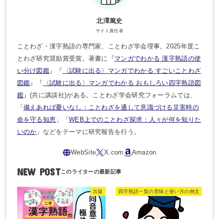
北澤篤史
サイト責任者
ことわざ・漢字熟語の専門家、ことわざ学会理事。2025年度こ
とわざ研究奨励賞受賞。著書に『
マンガでわかる 漢字熟語の使
い分け図鑑
』『
〈試験に出る〉マンガでわかる すごいことわざ
図鑑
』『
〈試験に出る〉マンガでわかる おもしろい四字熟語図
鑑
』(共に講談社)がある。ことわざ学会研究フォーラムでは、
「
備えあれば憂いなし：ことわざを通して意識づける災害時の
命を守る知恵
」「
WEB上でのことわざ探求：人々が何を知りた
いのか
」などをテーマに研究報告を行う。
NEW POST
出版
四字熟語一覧の意味と使い方の例文