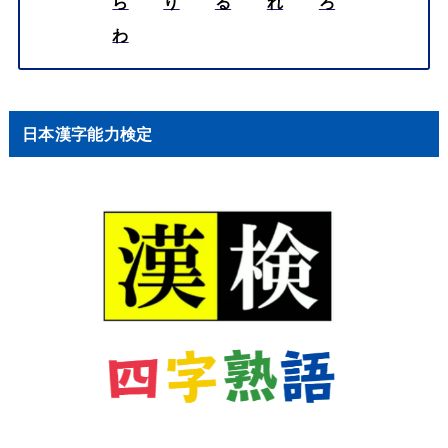
ら
り
る
れ
ろ
わ
日本漢字能力検定