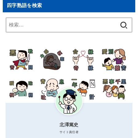
四字熟語を検索
検
索:
北澤篤史
サイト責任者