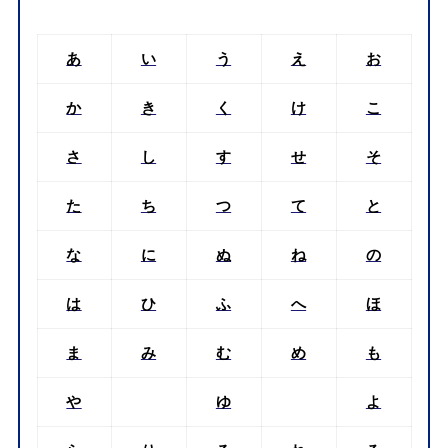
あ
い
う
え
お
か
き
く
け
こ
さ
し
す
せ
そ
た
ち
つ
て
と
な
に
ぬ
ね
の
は
ひ
ふ
へ
ほ
ま
み
む
め
も
や
ゆ
よ