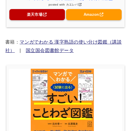
posted with
カエレバ
楽天市場
Amazon
書籍：
マンガでわかる 漢字熟語の使い分け図鑑（講談
社）
|
国立国会図書館データ