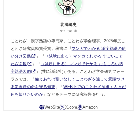
北澤篤史
サイト責任者
ことわざ・漢字熟語の専門家、ことわざ学会理事。2025年度こ
とわざ研究奨励賞受賞。著書に『
マンガでわかる 漢字熟語の使
い分け図鑑
』『
〈試験に出る〉マンガでわかる すごいこと
わざ図鑑
』『
〈試験に出る〉マンガでわかる おもしろい四
字熟語図鑑
』(共に講談社)がある。ことわざ学会研究フォー
ラムでは、「
備えあれば憂いなし：ことわざを通して意識づけ
る災害時の命を守る知恵
」「
WEB上でのことわざ探求：人々が
何を知りたいのか
」などをテーマに研究報告を行う。