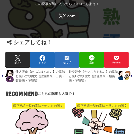
シェアしてね！
ポスト
シェア
はてブ
送る
Pocket
佳人薄命【かじんはくめい】の意味
外交辞令【がいこうじれい】の意味
と使い方や例文（語源由来・出典・
と使い方や例文（語源由来・類義
類義語・英語訳）
語・英語訳）
RECOMMEND
四字熟語一覧の意味と使い方の例文
四字熟語一覧の意味と使い方の例文