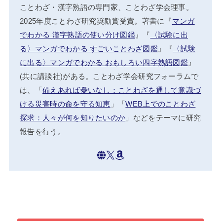
ことわざ・漢字熟語の専門家、ことわざ学会理事。
2025年度ことわざ研究奨励賞受賞。著書に『
マンガ
でわかる 漢字熟語の使い分け図鑑
』『
〈試験に出
る〉マンガでわかる すごいことわざ図鑑
』『
〈試験
に出る〉マンガでわかる おもしろい四字熟語図鑑
』
(共に講談社)がある。ことわざ学会研究フォーラムで
は、「
備えあれば憂いなし：ことわざを通して意識づ
ける災害時の命を守る知恵
」「
WEB上でのことわざ
探求：人々が何を知りたいのか
」などをテーマに研究
報告を行う。