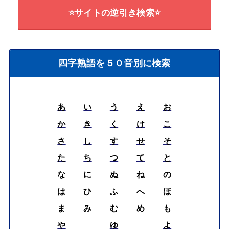
⭐サイトの逆引き検索⭐
四字熟語を５０音別に検索
あ
い
う
え
お
か
き
く
け
こ
さ
し
す
せ
そ
た
ち
つ
て
と
な
に
ぬ
ね
の
は
ひ
ふ
へ
ほ
ま
み
む
め
も
や
ゆ
よ