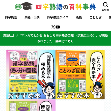
SEARCH
四字熟語
典拠・出典
四字熟語クイズ
漢検
ことわざ
講談社より『マンガでわかる おもしろ四字熟語図鑑 〈試験に出る〉』が出版
されました！詳細はこちら