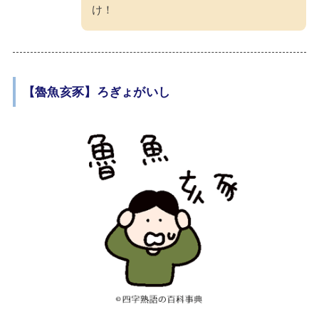
け！
【魯魚亥豕】ろぎょがいし