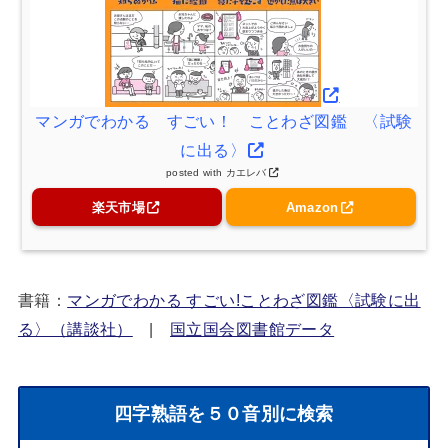
マンガでわかる すごい！ ことわざ図鑑 〈試験
に出る〉
posted with
カエレバ
楽天市場
Amazon
書籍：
マンガでわかる すごい!ことわざ図鑑〈試験に出
る〉（講談社）
|
国立国会図書館データ
四字熟語を５０音別に検索