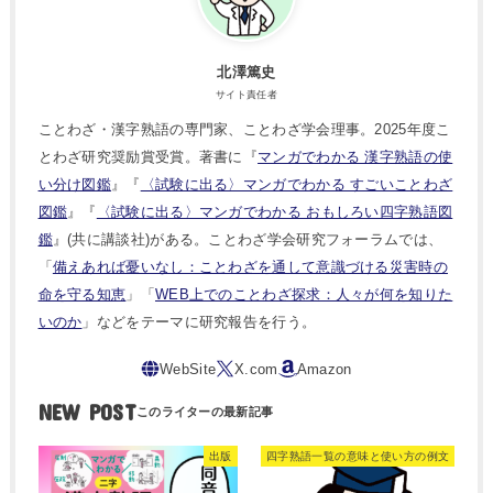
北澤篤史
サイト責任者
ことわざ・漢字熟語の専門家、ことわざ学会理事。2025年度こ
とわざ研究奨励賞受賞。著書に『
マンガでわかる 漢字熟語の使
い分け図鑑
』『
〈試験に出る〉マンガでわかる すごいことわざ
図鑑
』『
〈試験に出る〉マンガでわかる おもしろい四字熟語図
鑑
』(共に講談社)がある。ことわざ学会研究フォーラムでは、
「
備えあれば憂いなし：ことわざを通して意識づける災害時の
命を守る知恵
」「
WEB上でのことわざ探求：人々が何を知りた
いのか
」などをテーマに研究報告を行う。
NEW POST
出版
四字熟語一覧の意味と使い方の例文