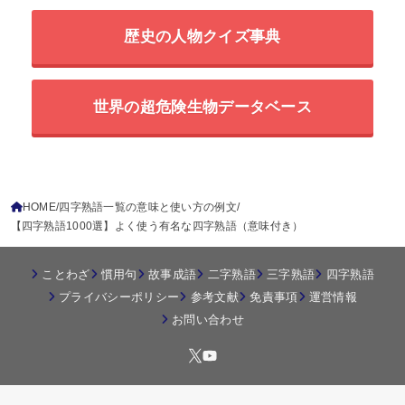
歴史の人物クイズ事典
世界の超危険生物データベース
HOME
四字熟語一覧の意味と使い方の例文
【四字熟語1000選】よく使う有名な四字熟語（意味付き）
ことわざ
慣用句
故事成語
二字熟語
三字熟語
四字熟語
プライバシーポリシー
参考文献
免責事項
運営情報
お問い合わせ
© 2026
四字熟語の百科事典
All Rights Reserved.