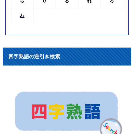
ら
り
る
れ
ろ
わ
四字熟語の逆引き検索