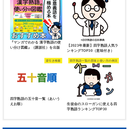
『マンガでわかる 漢字熟語の使
【2023年最新】四字熟語人気ラ
い分け図鑑』（講談社）を出版
ンキングTOP30（意味付き）
逆引き検索
四字熟語一覧の意味と使い方の例文
四字熟語の五十音一覧（あいう
生徒会のスローガンに使える四
えお順）
字熟語ランキングTOP30