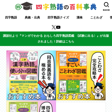
SEARCH
四字熟語
典拠・出典
四字熟語クイズ
漢検
ことわざ
講談社より『マンガでわかる おもしろ四字熟語図鑑 〈試験に出る〉』が出版
されました！詳細はこちら