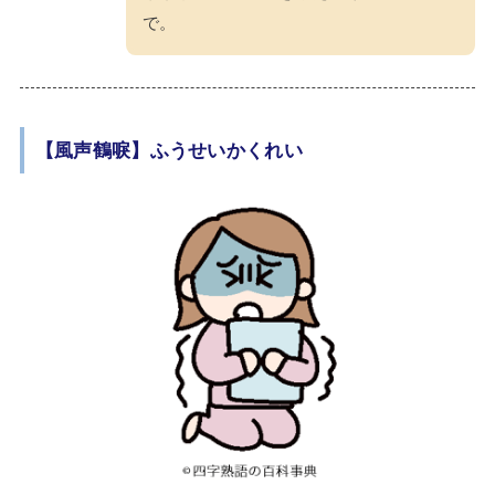
で。
【風声鶴唳】ふうせいかくれい