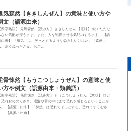
鬼気森然【ききしんぜん】の意味と使い方や
例文（語源由来）
【四字熟語】 鬼気森然 【読み方】 ききしんぜん 【意味】 鋭くただな
らない気配が漂うさま。また、人を戦慄させる気配のするさま。 【語
源由来】 「鬼気」は、ぞっとするような恐ろしいけはい。「森然」
は、深く茂ったさま。おご...
毛骨悚然【もうこつしょうぜん】の意味と使
い方や例文（語源由来・類義語）
【四字熟語】 毛骨悚然 【読み方】 もうこつしょうぜん 【意味】 ひど
く恐れおののくさま。毛髪や骨の中にまで恐れを感じるということか
ら。 【語源・由来】 「悚然」は恐れてぞっとする、恐れてすくむさ
ま。 【典拠・出典】 －...