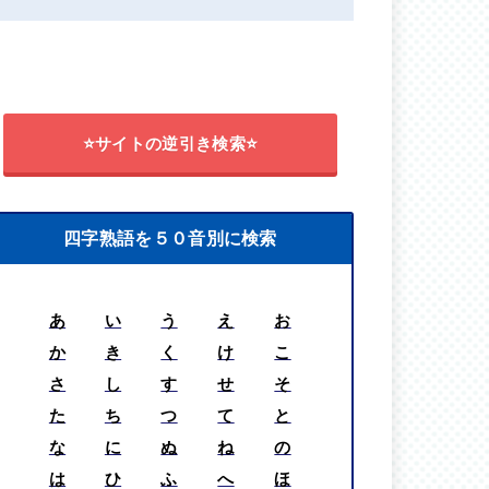
⭐サイトの逆引き検索⭐
四字熟語を５０音別に検索
あ
い
う
え
お
か
き
く
け
こ
さ
し
す
せ
そ
た
ち
つ
て
と
な
に
ぬ
ね
の
は
ひ
ふ
へ
ほ