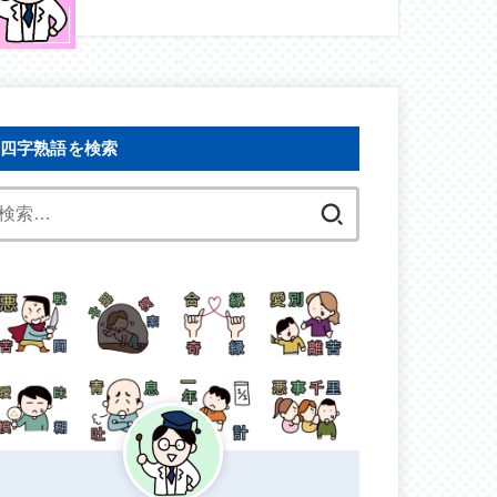
四字熟語を検索
検
索: