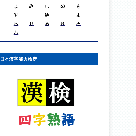
ま
み
む
め
も
や
ゆ
よ
ら
り
る
れ
ろ
わ
日本漢字能力検定