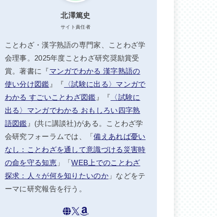
北澤篤史
サイト責任者
ことわざ・漢字熟語の専門家、ことわざ学
会理事。2025年度ことわざ研究奨励賞受
賞。著書に『
マンガでわかる 漢字熟語の
使い分け図鑑
』『
〈試験に出る〉マンガで
わかる すごいことわざ図鑑
』『
〈試験に
出る〉マンガでわかる おもしろい四字熟
語図鑑
』(共に講談社)がある。ことわざ学
会研究フォーラムでは、「
備えあれば憂い
なし：ことわざを通して意識づける災害時
の命を守る知恵
」「
WEB上でのことわざ
探求：人々が何を知りたいのか
」などをテ
ーマに研究報告を行う。