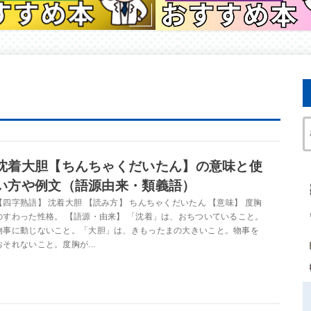
沈着大胆【ちんちゃくだいたん】の意味と使
い方や例文（語源由来・類義語）
【四字熟語】 沈着大胆 【読み方】 ちんちゃくだいたん 【意味】 度胸
のすわった性格。 【語源・由来】 「沈着」は、おちついていること。
物事に動じないこと。「大胆」は、きもったまの大きいこと。物事を
おそれないこと。度胸が...