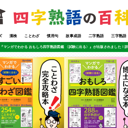
ズ
漢検
ことわざ
慣用句
故事成語
二字熟語
三字熟語
『マンガでわかる おもしろ四字熟語図鑑 〈試験に出る〉』が出版されました！