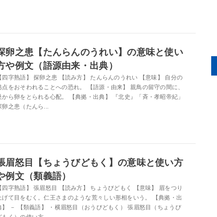
探卵之患【たんらんのうれい】の意味と使い
方や例文（語源由来・出典）
【四字熟語】 探卵之患 【読み方】 たんらんのうれい 【意味】 自分の
拠点をおそわれることへの恐れ。 【語源・由来】 親鳥の留守の間に、
巣から卵をとられる心配。 【典拠・出典】 『北史』「斉・孝昭帝紀」
探卵之患（たんら...
張眉怒目【ちょうびどもく】の意味と使い方
や例文（類義語）
【四字熟語】 張眉怒目 【読み方】 ちょうびどもく 【意味】 眉をつり
上げて目をむく。仁王さまのような荒々しい形相をいう。 【典拠・出
典】 － 【類義語】 ・横眉怒目（おうびどもく） 張眉怒目（ちょうび
どもく）の使い方 ...