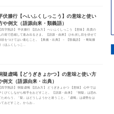
平伏膝行【へいふくしっこう】の意味と使い
方や例文（語源由来・類義語）
【四字熟語】 平伏膝行 【読み方】 へいふくしっこう 【意味】 高貴の
人の前で恐縮して進み出るさま。 【語源・由来】 ひれ伏し目を伏せて
膝頭をつけてはい進むこと。 【典拠・出典】 － 【類義語】 ・匍匐膝
行（ほふくしっこ...
恫疑虚喝【どうぎきょかつ】の意味と使い方
や例文（語源由来・出典）
【四字熟語】 恫疑虚喝 【読み方】 どうぎきょかつ 【意味】 心中では
びくびくしながら相手をおどすこと。 【語源・由来】 「恫疑」は恐れ
てためらう、「疑」はどうしようかと迷うこと。「虚喝」は虚勢をは
っておどすこと。からお...