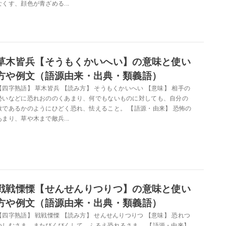
なくす、顔色が青ざめる...
草木皆兵【そうもくかいへい】の意味と使い
方や例文（語源由来・出典・類義語）
【四字熟語】 草木皆兵 【読み方】 そうもくかいへい 【意味】 相手の
勢いなどに恐れおののくあまり、何でもないものに対しても、自分の
敵であるかのようにひどく恐れ、怯えること。 【語源・由来】 恐怖の
あまり、草や木まで敵兵...
戦戦慄慄【せんせんりつりつ】の意味と使い
方や例文（語源由来・出典・類義語）
【四字熟語】 戦戦慄慄 【読み方】 せんせんりつりつ 【意味】 恐れつ
つしむさま。またびくびくして、ふるえ恐れるさま。 【語源・由来】