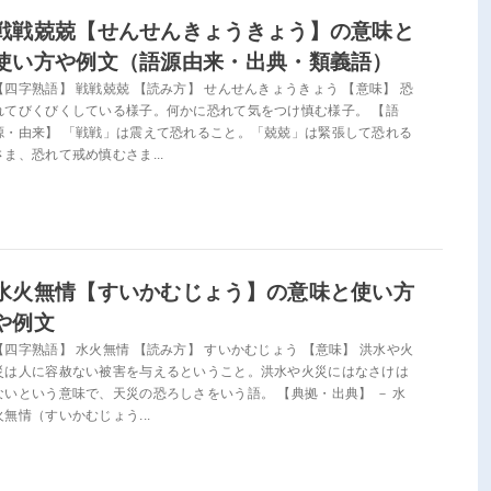
戦戦兢兢【せんせんきょうきょう】の意味と
使い方や例文（語源由来・出典・類義語）
【四字熟語】 戦戦兢兢 【読み方】 せんせんきょうきょう 【意味】 恐
れてびくびくしている様子。何かに恐れて気をつけ慎む様子。 【語
源・由来】 「戦戦」は震えて恐れること。「兢兢」は緊張して恐れる
さま、恐れて戒め慎むさま...
水火無情【すいかむじょう】の意味と使い方
や例文
【四字熟語】 水火無情 【読み方】 すいかむじょう 【意味】 洪水や火
災は人に容赦ない被害を与えるということ。洪水や火災にはなさけは
ないという意味で、天災の恐ろしさをいう語。 【典拠・出典】 － 水
火無情（すいかむじょう...