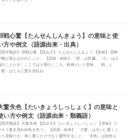
胆戦心驚【たんせんしんきょう】の意味と使
い方や例文（語源由来・出典）
【四字熟語】 胆戦心驚 【読み方】 たんせんしんきょう 【意味】 恐怖
で胸が震えおののくこと。 【語源・由来】 「胆」は肝臓。「心」は心
臓のことだが、ここでは人間のこころ、精神という意味。「戦」と
「驚」はともに驚き恐れお...
大驚失色【たいきょうしっしょく】の意味と
使い方や例文（語源由来・類義語）
【四字熟語】 大驚失色 【読み方】 たいきょうしっしょく 【意味】 た
いそう驚き恐れ顔色を失う。 【語源・由来】 「大驚」は大いに驚くと
いう意味だが、単に驚くだけでなく驚愕すること。「失色」は顔色を