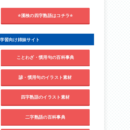
⭐漢検の四字熟語はコチラ⭐
学習向け姉妹サイト
ことわざ・慣用句の百科事典
諺・慣用句のイラスト素材
四字熟語のイラスト素材
二字熟語の百科事典