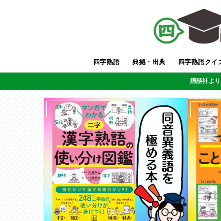
四字熟語
典拠・出典
四字熟語クイ
講談社より