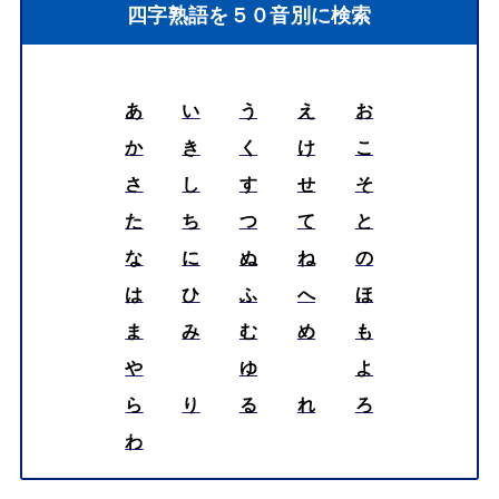
四字熟語を５０音別に検索
あ
い
う
え
お
か
き
く
け
こ
さ
し
す
せ
そ
た
ち
つ
て
と
な
に
ぬ
ね
の
は
ひ
ふ
へ
ほ
ま
み
む
め
も
や
ゆ
よ
ら
り
る
れ
ろ
わ