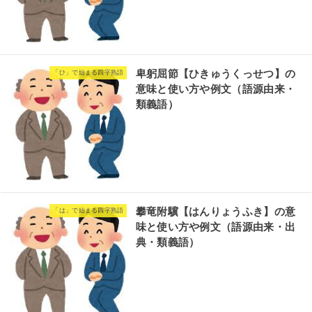
卑躬屈節【ひきゅうくっせつ】の
「ひ」で始まる四字熟語
意味と使い方や例文（語源由来・
類義語）
攀竜附驥【はんりょうふき】の意
「は」で始まる四字熟語
味と使い方や例文（語源由来・出
典・類義語）