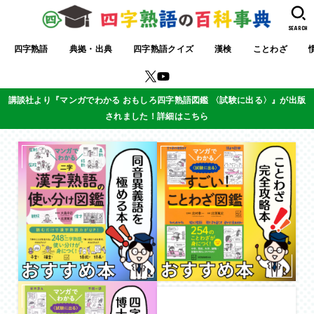
SEARCH
四字熟語
典拠・出典
四字熟語クイズ
漢検
ことわざ
講談社より『マンガでわかる おもしろ四字熟語図鑑 〈試験に出る〉』が出版
されました！詳細はこちら