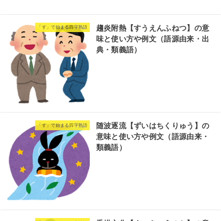
趨炎附熱【すうえんふねつ】の意
「す」で始まる四字熟語
味と使い方や例文（語源由来・出
典・類義語）
随波逐流【ずいはちくりゅう】の
「す」で始まる四字熟語
意味と使い方や例文（語源由来・
類義語）