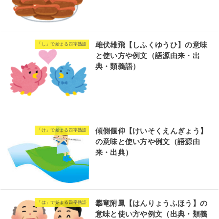
雌伏雄飛【しふくゆうひ】の意味
「し」で始まる四字熟語
と使い方や例文（語源由来・出
典・類義語）
傾側偃仰【けいそくえんぎょう】
「け」で始まる四字熟語
の意味と使い方や例文（語源由
来・出典）
攀竜附鳳【はんりょうふほう】の
「は」で始まる四字熟語
意味と使い方や例文（出典・類義