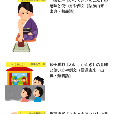
一擲乾坤【いってきけんこん】の
意味と使い方や例文（語源由来・
出典・類義語）
矮子看戯【わいしかんぎ】の意味
「はっきりしない」の四字熟語一覧
と使い方や例文（語源由来・出
典・類義語）
揺頭擺尾【ようとうはいび】の意
「よ」で始まる四字熟語