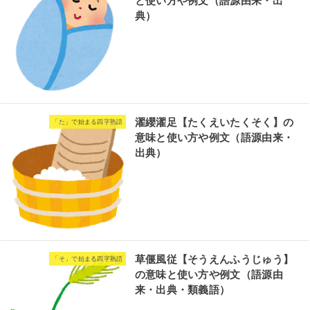
と使い方や例文（語源由来・出
典）
濯纓濯足【たくえいたくそく】の
「た」で始まる四字熟語
意味と使い方や例文（語源由来・
出典）
草偃風従【そうえんふうじゅう】
「そ」で始まる四字熟語
の意味と使い方や例文（語源由
来・出典・類義語）