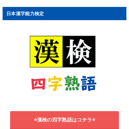
日本漢字能力検定
⭐漢検の四字熟語はコチラ⭐