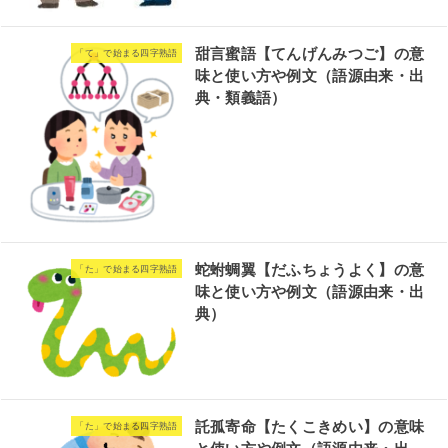
甜言蜜語【てんげんみつご】の意
「て」で始まる四字熟語
味と使い方や例文（語源由来・出
典・類義語）
蛇蚹蜩翼【だふちょうよく】の意
「た」で始まる四字熟語
味と使い方や例文（語源由来・出
典）
託孤寄命【たくこきめい】の意味
「た」で始まる四字熟語