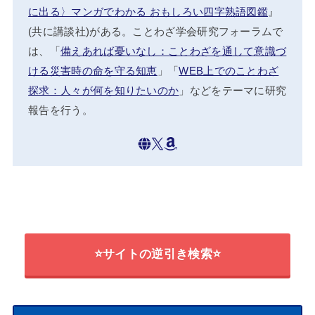
に出る〉マンガでわかる おもしろい四字熟語図鑑
』
(共に講談社)がある。ことわざ学会研究フォーラムで
は、「
備えあれば憂いなし：ことわざを通して意識づ
ける災害時の命を守る知恵
」「
WEB上でのことわざ
探求：人々が何を知りたいのか
」などをテーマに研究
報告を行う。
⭐サイトの逆引き検索⭐