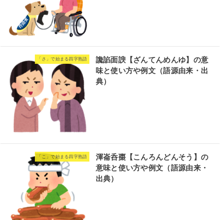
讒諂面諛【ざんてんめんゆ】の意
「さ」で始まる四字熟語
味と使い方や例文（語源由来・出
典）
渾崙呑棗【こんろんどんそう】の
「こ」で始まる四字熟語
意味と使い方や例文（語源由来・
出典）