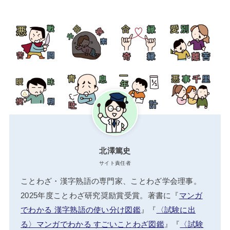
北澤篤史
サイト責任者
ことわざ・漢字熟語の専門家、ことわざ学会理事。
2025年度ことわざ研究奨励賞受賞。著書に『
マンガ
でわかる 漢字熟語の使い分け図鑑
』『
〈試験に出
る〉マンガでわかる すごいことわざ図鑑
』『
〈試験