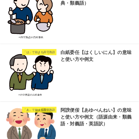
典・類義語）
白紙委任【はくしいにん】の意味
「は」で始まる四字熟語
と使い方や例文
阿諛便佞【あゆべんねい】の意味
「あ」で始まる四字熟語
と使い方や例文（語源由来・類義
語・対義語・英語訳）