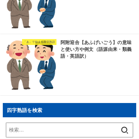
阿附迎合【あふげいごう】の意味
「あ」で始まる四字熟語
と使い方や例文（語源由来・類義
語・英語訳）
四字熟語を検索
検
索: