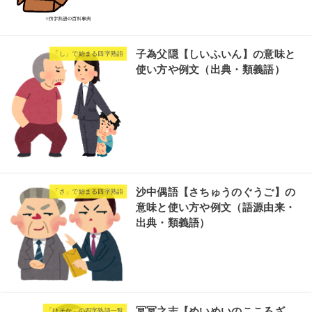
子為父隠【しいふいん】の意味と
「し」で始まる四字熟語
使い方や例文（出典・類義語）
沙中偶語【さちゅうのぐうご】の
「さ」で始まる四字熟語
意味と使い方や例文（語源由来・
出典・類義語）
冥冥之志【めいめいのこころざ
「ひそか」の四字熟語一覧