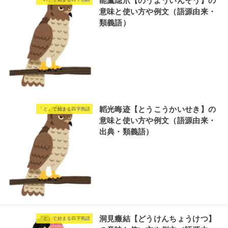
能鷹隠爪【のうよういんそう】の
意味と使い方や例文（語源由来・
類義語）
韜光晦迹【とうこうかいせき】の
「と」で始まる四字熟語
意味と使い方や例文（語源由来・
出典・類義語）
洞見癥結【どうけんちょうけつ】
「と」で始まる四字熟語