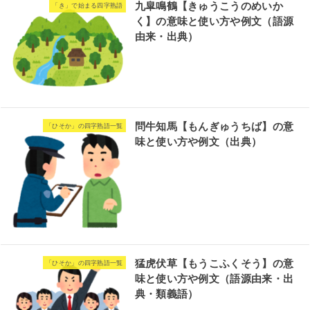
九皐鳴鶴【きゅうこうのめいか
「き」で始まる四字熟語
く】の意味と使い方や例文（語源
由来・出典）
問牛知馬【もんぎゅうちば】の意
「ひそか」の四字熟語一覧
味と使い方や例文（出典）
猛虎伏草【もうこふくそう】の意
「ひそか」の四字熟語一覧
味と使い方や例文（語源由来・出
典・類義語）