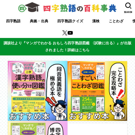
SEARCH
四字熟語
典拠・出典
四字熟語クイズ
漢検
ことわざ
講談社より『マンガでわかる おもしろ四字熟語図鑑 〈試験に出る〉』が出版
されました！詳細はこちら