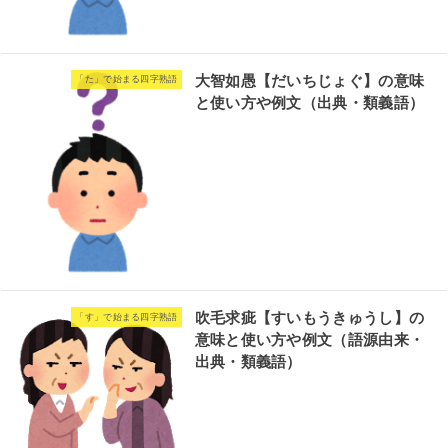
大智如愚【だいちじょぐ】の意味
「た」で始まる四字熟語
と使い方や例文（出典・類義語）
吹毛求疵【すいもうきゅうし】の
「す」で始まる四字熟語
意味と使い方や例文（語源由来・
出典・類義語）