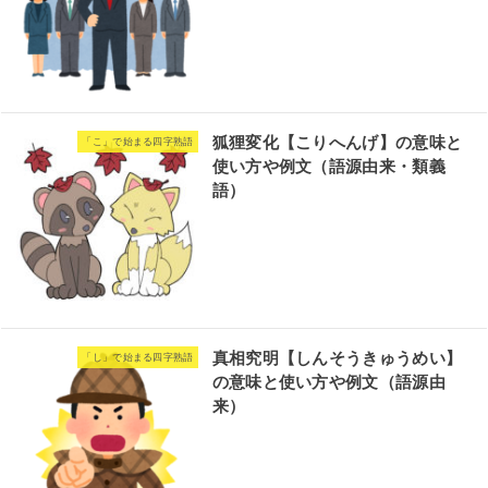
狐狸変化【こりへんげ】の意味と
「こ」で始まる四字熟語
使い方や例文（語源由来・類義
語）
真相究明【しんそうきゅうめい】
「し」で始まる四字熟語
の意味と使い方や例文（語源由
来）