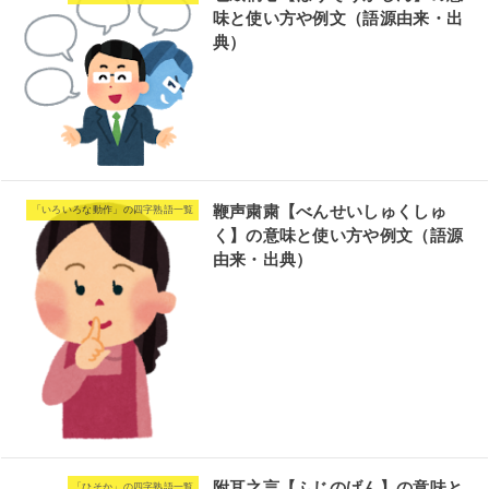
味と使い方や例文（語源由来・出
典）
鞭声粛粛【べんせいしゅくしゅ
「いろいろな動作」の四字熟語一覧
く】の意味と使い方や例文（語源
由来・出典）
附耳之言【ふじのげん】の意味と
「ひそか」の四字熟語一覧