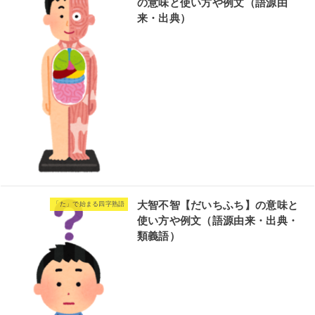
の意味と使い方や例文（語源由
来・出典）
大智不智【だいちふち】の意味と
「た」で始まる四字熟語
使い方や例文（語源由来・出典・
類義語）