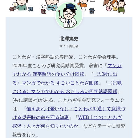
北澤篤史
サイト責任者
ことわざ・漢字熟語の専門家、ことわざ学会理事。
2025年度ことわざ研究奨励賞受賞。著書に『
マンガ
でわかる 漢字熟語の使い分け図鑑
』『
〈試験に出
る〉マンガでわかる すごいことわざ図鑑
』『
〈試験
に出る〉マンガでわかる おもしろい四字熟語図鑑
』
(共に講談社)がある。ことわざ学会研究フォーラムで
は、「
備えあれば憂いなし：ことわざを通して意識づ
ける災害時の命を守る知恵
」「
WEB上でのことわざ
探求：人々が何を知りたいのか
」などをテーマに研究
報告を行う。