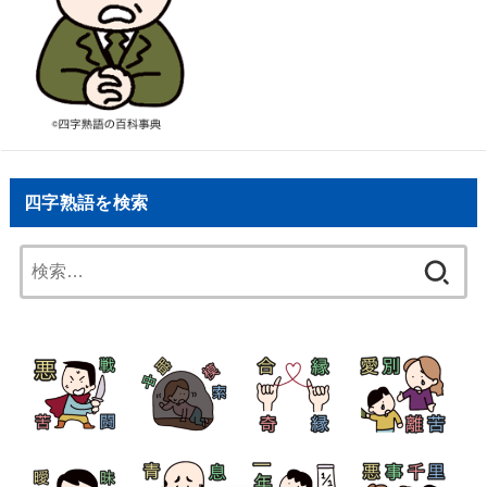
四字熟語を検索
検
索: