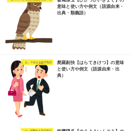
意味と使い方や例文（語源由来・
出典・類義語）
爬羅剔抉【はらてきけつ】の意味
「は」で始まる四字熟語
と使い方や例文（語源由来・出
典）
「の」で始まる四字熟語