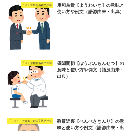
用和為貴【ようわいき】の意味と
「よ」で始まる四字熟語
使い方や例文（語源由来・出典）
望聞問切【ぼうぶんもんせつ】の
「ほ」で始まる四字熟語
意味と使い方や例文（語源由来・
出典）
鞭辟近裏【べんぺききんり】の意
「じっくり考える」の四字熟語一覧
味と使い方や例文（語源由来・出