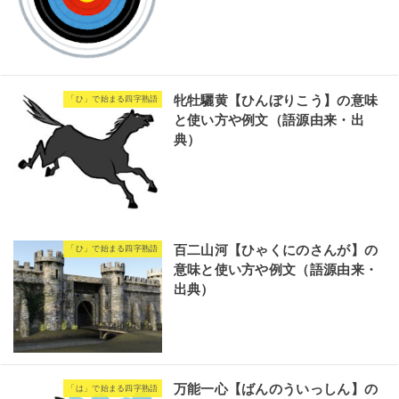
牝牡驪黄【ひんぼりこう】の意味
「ひ」で始まる四字熟語
と使い方や例文（語源由来・出
典）
百二山河【ひゃくにのさんが】の
「ひ」で始まる四字熟語
意味と使い方や例文（語源由来・
出典）
万能一心【ばんのういっしん】の
「は」で始まる四字熟語