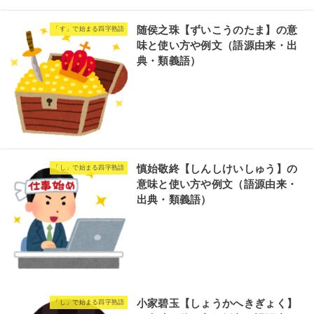
随侯之珠【ずいこうのたま】の意
「す」で始まる四字熟語
味と使い方や例文（語源由来・出
典・類義語）
慎始敬終【しんしけいしゅう】の
「し」で始まる四字熟語
意味と使い方や例文（語源由来・
出典・類義語）
小家碧玉【しょうかへきぎょく】
「し」で始まる四字熟語