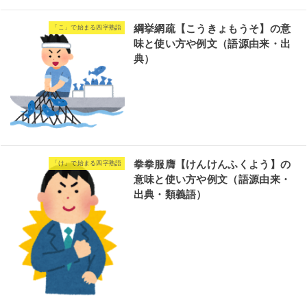
綱挙網疏【こうきょもうそ】の意
「こ」で始まる四字熟語
味と使い方や例文（語源由来・出
典）
拳拳服膺【けんけんふくよう】の
「け」で始まる四字熟語
意味と使い方や例文（語源由来・
出典・類義語）