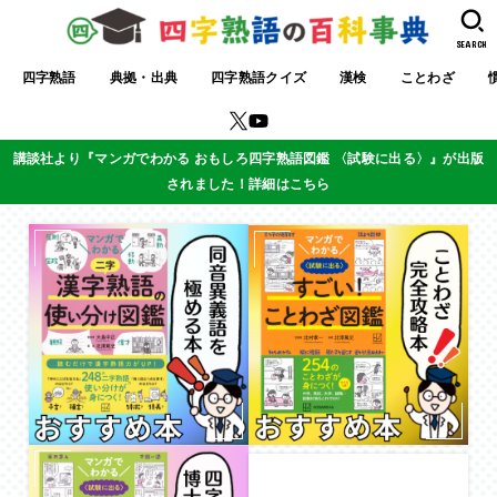
SEARCH
四字熟語
典拠・出典
四字熟語クイズ
漢検
ことわざ
講談社より『マンガでわかる おもしろ四字熟語図鑑 〈試験に出る〉』が出版
されました！詳細はこちら