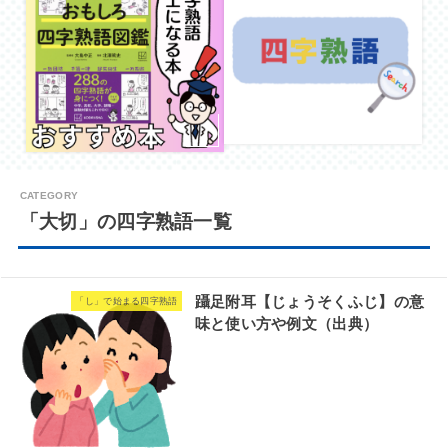
「大切」の四字熟語一覧
躡足附耳【じょうそくふじ】の意
「し」で始まる四字熟語
味と使い方や例文（出典）