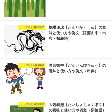
探驪獲珠【たんりかくしゅ】の意
「た」で始まる四字熟語
味と使い方や例文（語源由来・出
典・類義語）
談言微中【だんげんびちゅう】の
「た」で始まる四字熟語
意味と使い方や例文（出典）
大処着墨【たいしょちゃくぼく】
「た」で始まる四字熟語
の意味と使い方や例文（類義語）