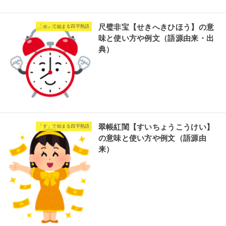
尺璧非宝【せきへきひほう】の意
「せ」で始まる四字熟語
味と使い方や例文（語源由来・出
典）
翠帳紅閨【すいちょうこうけい】
「す」で始まる四字熟語
の意味と使い方や例文（語源由
来）