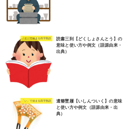
読書三到【どくしょさんとう】の
「と」で始まる四字熟語
意味と使い方や例文（語源由来・
出典）
遺簪墜屨【いしんついく】の意味
「い」で始まる四字熟語
と使い方や例文（語源由来・出
典）