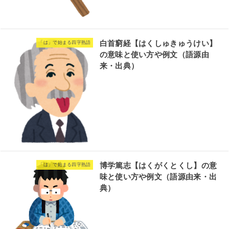
白首窮経【はくしゅきゅうけい】
「は」で始まる四字熟語
の意味と使い方や例文（語源由
来・出典）
博学篤志【はくがくとくし】の意
「は」で始まる四字熟語
味と使い方や例文（語源由来・出
典）