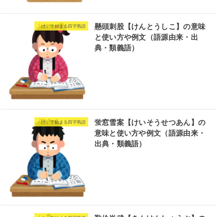
懸頭刺股【けんとうしこ】の意味
「け」で始まる四字熟語
と使い方や例文（語源由来・出
典・類義語）
蛍窓雪案【けいそうせつあん】の
「け」で始まる四字熟語
意味と使い方や例文（語源由来・
出典・類義語）