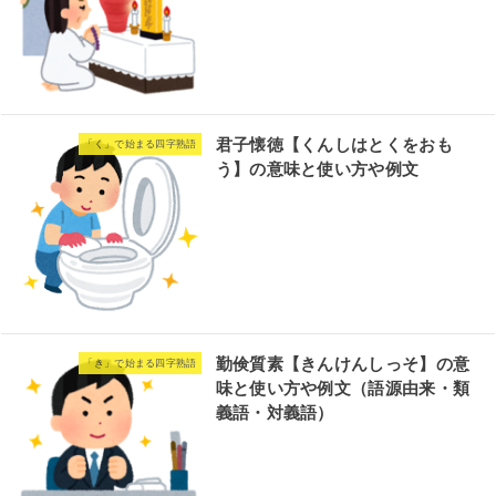
君子懐徳【くんしはとくをおも
「く」で始まる四字熟語
う】の意味と使い方や例文
勤倹質素【きんけんしっそ】の意
「き」で始まる四字熟語
味と使い方や例文（語源由来・類
義語・対義語）