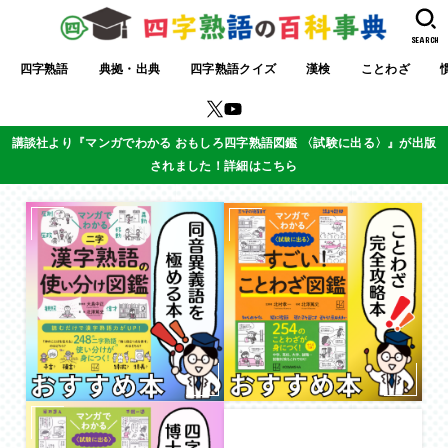
SEARCH
四字熟語
典拠・出典
四字熟語クイズ
漢検
ことわざ
講談社より『マンガでわかる おもしろ四字熟語図鑑 〈試験に出る〉』が出版
されました！詳細はこちら