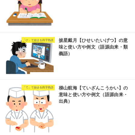
披星戴月【ひせいたいげつ】の意
「ひ」で始まる四字熟語
味と使い方や例文（語源由来・類
義語）
梯山航海【ていざんこうかい】の
「て」で始まる四字熟語
意味と使い方や例文（語源由来・
出典）