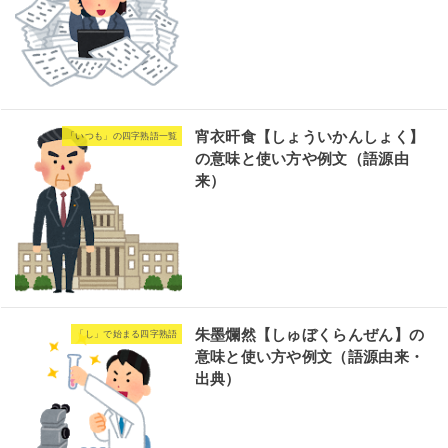
宵衣旰食【しょういかんしょく】
「いつも」の四字熟語一覧
の意味と使い方や例文（語源由
来）
朱墨爛然【しゅぼくらんぜん】の
「し」で始まる四字熟語
意味と使い方や例文（語源由来・
出典）