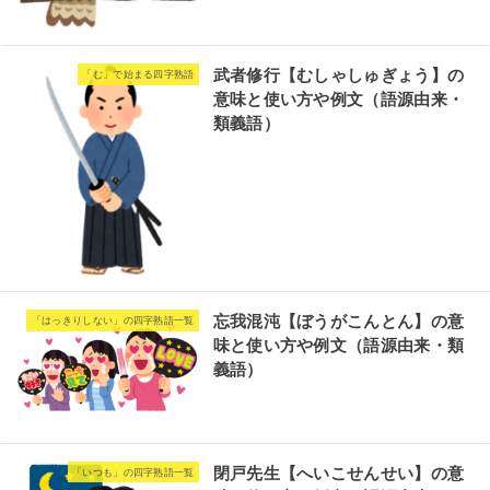
武者修行【むしゃしゅぎょう】の
「む」で始まる四字熟語
意味と使い方や例文（語源由来・
類義語）
忘我混沌【ぼうがこんとん】の意
「はっきりしない」の四字熟語一覧
味と使い方や例文（語源由来・類
義語）
閉戸先生【へいこせんせい】の意
「いつも」の四字熟語一覧