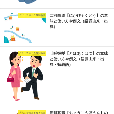
二河白道【にがびゃくどう】の意
「に」で始まる四字熟語
味と使い方や例文（語源由来・出
典）
吐哺握髪【とほあくはつ】の意味
「と」で始まる四字熟語
と使い方や例文（語源由来・出
典・類義語）
朝耕暮耘【ちょうこうぼうん】の
「ち」で始まる四字熟語