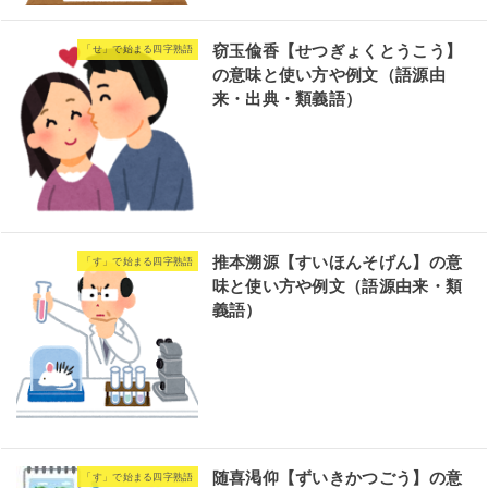
窃玉偸香【せつぎょくとうこう】
「せ」で始まる四字熟語
の意味と使い方や例文（語源由
来・出典・類義語）
推本溯源【すいほんそげん】の意
「す」で始まる四字熟語
味と使い方や例文（語源由来・類
義語）
随喜渇仰【ずいきかつごう】の意
「す」で始まる四字熟語